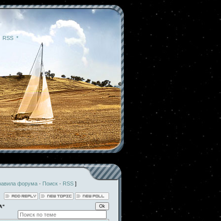
|
RSS
|
*
равила форума
·
Поиск
·
RSS
]
А"