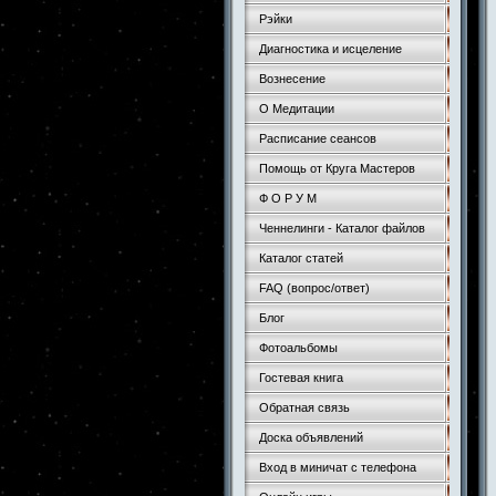
Рэйки
Диагностика и исцеление
Вознесение
О Медитации
Расписание сеансов
Помощь от Круга Мастеров
Ф О Р У М
Ченнелинги - Каталог файлов
Каталог статей
FAQ (вопрос/ответ)
Блог
Фотоальбомы
Гостевая книга
Обратная связь
Доска объявлений
Вход в миничат с телефона