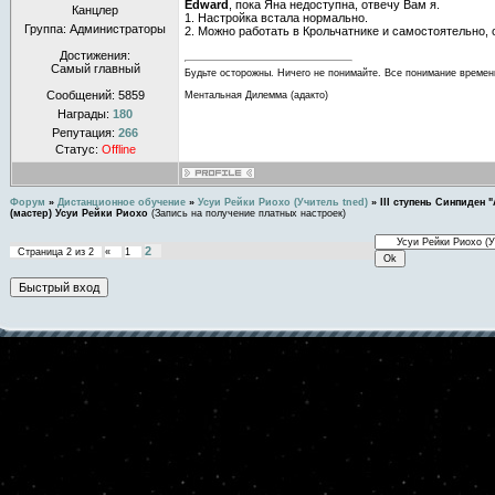
Edward
, пока Яна недоступна, отвечу Вам я.
Канцлер
1. Настройка встала нормально.
Группа: Администраторы
2. Можно работать в Крольчатнике и самостоятельно, 
Достижения:
Самый главный
Будьте осторожны. Ничего не понимайте. Все понимание времен
Сообщений:
5859
Ментальная Дилемма (адакто)
Награды:
180
Репутация:
266
Статус:
Offline
Форум
»
Дистанционное обучение
»
Усуи Рейки Риохо (Учитель tned)
»
III ступень Синпиден "
(мастер) Усуи Рейки Риохо
(Запись на получение платных настроек)
2
Страница
2
из
2
«
1