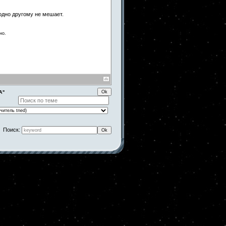
одно другому не мешает.
но.
А"
Поиск: