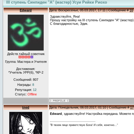
III ступень Синпиден "А" (мастер) Усуи Рейки Риохо
Edward
Дата: Воскресенье, 05.03.2017, 17:11 | Сообщение #
16
Здравствуйте, Яна!
Прошу настройку на III ступень Синпиден "А" (мастер)
С благодарностью, Эдик.
Действ.тайный советник
Группа: Мастера и Учителя
Достижения:
*Учитель УРР(6), *КР-2
Сообщений:
807
Награды:
8
Репутация:
12
Статус:
Offline
tned
Дата: Понедельник, 06.03.2017, 01:10 | Сообщение #
17
Edward
, здравствуйте! Настройка передана. Можете п
"В твоем лице приветствую Бога! И себя, конечно..."