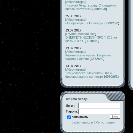
[
Абсолютера
]
Николай Чудотворец. О создании
школы эзотерики
(
3809/0/0
)
25.08.2017
[
Абсолютера
]
О Переходе. ВЦ Плеяды.
(
3792/0/0
)
13.07.2017
[
Группа Метасинтез
]
ЭНЕРГЕТИЧЕСКИЙ ПРОГНОЗ на
июль 2017 г.
(
3528/0/0
)
13.07.2017
[
Абсолютера
]
Кармические уроки. Творение
Картины Любви
(
3572/0/0
)
13.04.2017
[
Абсолютера
]
Эго человека. Механизм Эго и
формирование личности
(
4080/0/1
)
Форма входа
Логин:
Пароль:
запомнить
Забыл пароль
|
Регистрация