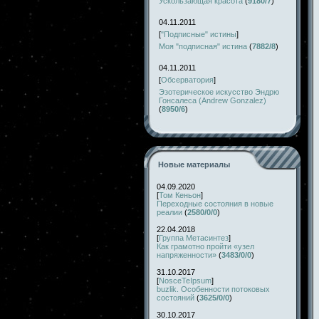
Ускользающая красота
(
9180/7
)
04.11.2011
[
"Подписные" истины
]
Моя "подписная" истина
(
7882/8
)
04.11.2011
[
Обсерватория
]
Эзотерическое искусство Эндрю
Гонсалеса (Andrew Gonzalez)
(
8950/6
)
Новые материалы
04.09.2020
[
Том Кеньон
]
Переходные состояния в новые
реалии
(
2580/0/0
)
22.04.2018
[
Группа Метасинтез
]
Как грамотно пройти «узел
напряженности»
(
3483/0/0
)
31.10.2017
[
NosceTeIpsum
]
buzlik. Особенности потоковых
состояний
(
3625/0/0
)
30.10.2017