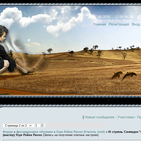
07.08.2026 12:58 МСК/СПБ
Приветствую Вас
Гость
Главная
|
Регистрация
|
Вход
[
Новые сообщения
·
Участники
·
П
2
Страница
2
из
2
«
1
Форум
»
Дистанционное обучение
»
Усуи Рейки Риохо (Учитель tned)
»
III ступень Синпиден "
(мастер) Усуи Рейки Риохо
(Запись на получение платных настроек)