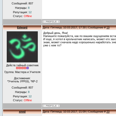
Сообщений:
807
Награды:
8
Репутация:
12
Статус:
Offline
Edward
Дата: Пятница, 10.03.2017, 17:30 | Сообщение #
19
Добрый день, Яна!
Напишите пожалуйста, как по вашим ощущениям вста
И еще, я хотел в крольчатник написать, может кто зах
знаю, может сначала надо хорошенько наработать эне
уже с кем то?
Действ.тайный советник
Группа: Мастера и Учителя
Достижения:
*Учитель УРР(6), *КР-2
Сообщений:
807
Награды:
8
Репутация:
12
Статус:
Offline
xned
Дата: Пятница, 10.03.2017, 21:09 | Сообщение #
20