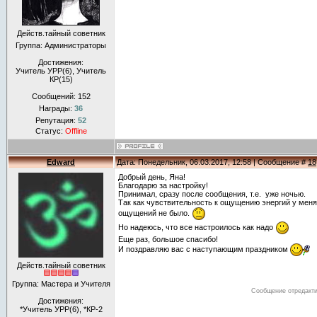
Действ.тайный советник
Группа: Администраторы
Достижения:
Учитель УРР(6), Учитель
КР(15)
Сообщений:
152
Награды:
36
Репутация:
52
Статус:
Offline
Edward
Дата: Понедельник, 06.03.2017, 12:58 | Сообщение #
18
Добрый день, Яна!
Благодарю за настройку!
Принимал, сразу после сообщения, т.е. уже ночью.
Так как чувствительность к ощущению энергий у меня 
ощущений не было.
Но надеюсь, что все настроилось как надо
Еще раз, большое спасибо!
И поздравляю вас с наступающим праздником
Действ.тайный советник
Группа: Мастера и Учителя
Сообщение отредакт
Достижения:
*Учитель УРР(6), *КР-2