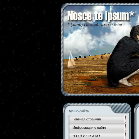
Меню сайта
Главная страница
Информация о сайте
Н О В И Ч К А М !