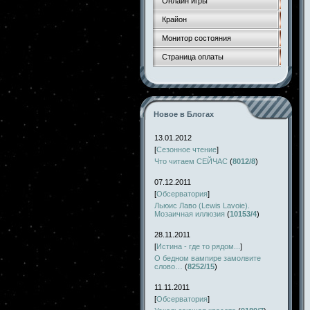
Онлайн игры
Крайон
Монитор состояния
Страница оплаты
Новое в Блогах
13.01.2012
[
Сезонное чтение
]
Что читаем СЕЙЧАС
(
8012/8
)
07.12.2011
[
Обсерватория
]
Льюис Лаво (Lewis Lavoie).
Мозаичная иллюзия
(
10153/4
)
28.11.2011
[
Истина - где то рядом...
]
О бедном вампире замолвите
слово…
(
8252/15
)
11.11.2011
[
Обсерватория
]