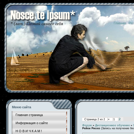
10.08.2026 
Приветствую
Главная
|
Рег
Меню сайта
Главная страница
2
Страница
2
из
2
«
1
Информация о сайте
Форум
»
Дистанционное обучение
»
Рейки Риохо
(Запись на получение бе
Н О В И Ч К А М !