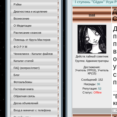
I ступень "Сёден" Усуи 
Рэйки
Д
Диагностика и исцеление
tned
С
Вознесение
О Медитации
Д
Расписание сеансов
п
Помощь от Круга Мастеров
п
Ф О Р У М
в
Ченнелинги - Каталог файлов
Действ.тайный советник
о
Каталог статей
Группа: Администраторы
у
Достижения:
FAQ (вопрос/ответ)
Учитель УРР(6), Учитель
с
КР(15)
Блог
Сообщений:
152
п
Фотоальбомы
Награды:
36
Репутация:
52
Гостевая книга
Статус:
Offline
"
Обратная связь
к
Доска объявлений
Вход в миничат с телефона