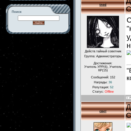
Д
tned
С
Поиск
С
"
у
-->
н
Действ.тайный советник
Группа: Администраторы
Достижения:
Учитель УРР(6), Учитель
"
КР(15)
к
Сообщений:
152
Награды:
36
Репутация:
52
Статус:
Offline
Д
свет
С