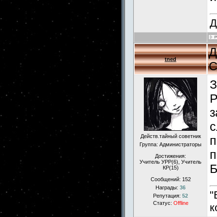
Д
Д
tned
С
З
Р
з
с
Действ.тайный советник
п
Группа: Администраторы
п
Достижения:
Учитель УРР(6), Учитель
Б
КР(15)
Сообщений:
152
Награды:
36
"
Репутация:
52
Статус:
Offline
к