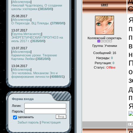
Д
[
Абсолютера
]
свет
Николай Чудотворец. О создании
С
школы эзотерики
(
3816/0/0
)
25.08.2017
Я
[
Абсолютера
]
О Переходе. ВЦ Плеяды.
(
3798/0/0
)
п
13.07.2017
[
Группа Метасинтез
]
п
ЭНЕРГЕТИЧЕСКИЙ ПРОГНОЗ на
Коллежский секретарь
июль 2017 г.
(
3535/0/0
)
в
Группа: Ученики
13.07.2017
[
Абсолютера
]
н
Сообщений:
16
Кармические уроки. Творение
Награды:
0
Картины Любви
(
3581/0/0
)
П
Репутация:
0
13.04.2017
Статус:
Offline
о
[
Абсолютера
]
Эго человека. Механизм Эго и
формирование личности
(
4088/0/1
)
з
д
п
Форма входа
Я
Логин:
Пароль:
запомнить
Забыл пароль
|
Регистрация