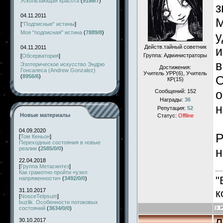
Ускользающая красота
(
9186/7
)
з
04.11.2011
М
[
"Подписные" истины
]
Моя "подписная" истина
(
7889/8
)
у
Действ.тайный советник
04.11.2011
и
Группа: Администраторы
[
Обсерватория
]
Эзотерическое искусство Эндрю
Достижения:
Гонсалеса (Andrew Gonzalez)
Учитель УРР(6), Учитель
(
8956/6
)
О
КР(15)
о
Сообщений:
152
Награды:
36
н
Репутация:
52
Новые материалы
Статус:
Offline
04.09.2020
P
[
Том Кеньон
]
Переходные состояния в новые
реалии
(
2585/0/0
)
н
22.04.2018
[
Группа Метасинтез
]
Как грамотно пройти «узел
"
напряженности»
(
3492/0/0
)
31.10.2017
к
[
NosceTeIpsum
]
buzlik. Особенности потоковых
состояний
(
3634/0/0
)
30.10.2017