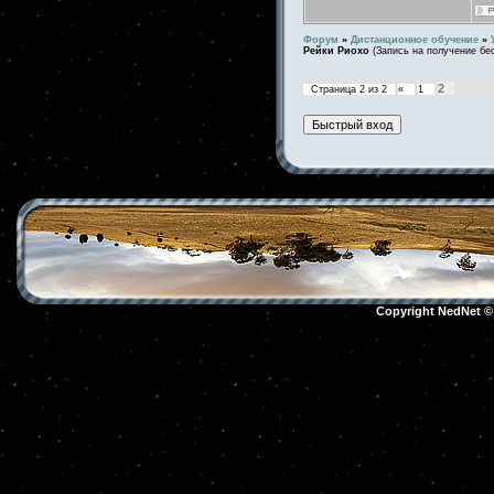
Форум
»
Дистанционное обучение
»
Рейки Риохо
(Запись на получение бе
2
Страница
2
из
2
«
1
Copyright NedNet 