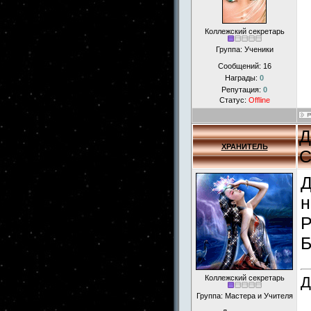
Коллежский секретарь
Группа: Ученики
Сообщений:
16
Награды:
0
Репутация:
0
Статус:
Offline
Д
ХРАНИТЕЛЬ
С
Д
н
Р
Б
Коллежский секретарь
Д
Группа: Мастера и Учителя