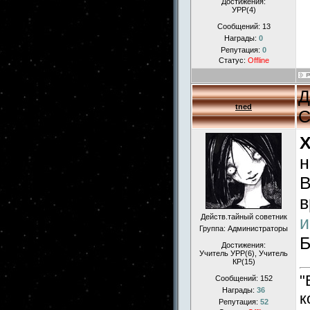
Достижения:
УРР(4)
Сообщений:
13
Награды:
0
Репутация:
0
Статус:
Offline
Д
tned
С
н
В
в
Действ.тайный советник
и
Группа: Администраторы
Б
Достижения:
Учитель УРР(6), Учитель
КР(15)
"
Сообщений:
152
Награды:
36
к
Репутация:
52