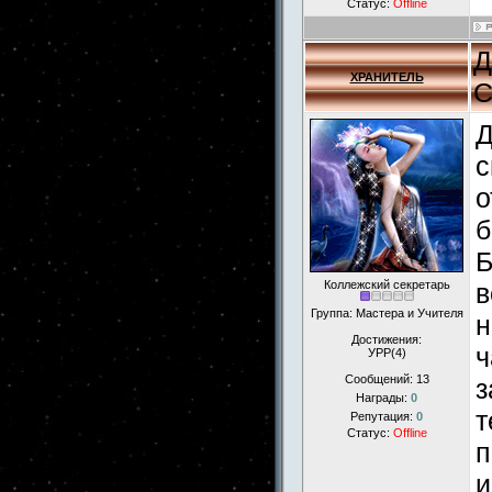
Статус:
Offline
Д
ХРАНИТЕЛЬ
С
Д
с
о
б
Б
Коллежский секретарь
в
Группа: Мастера и Учителя
н
Достижения:
ч
УРР(4)
Сообщений:
13
з
Награды:
0
т
Репутация:
0
Статус:
Offline
п
и