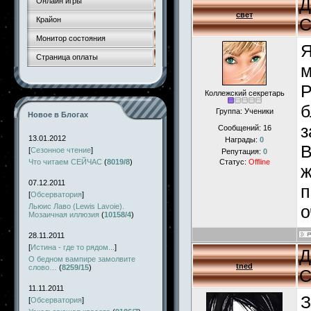
Д
Онлайн игры
свет
С
Крайон
Монитор состояния
Я
Страница оплаты
м
Р
Коллежский секретарь
б
Группа: Ученики
Новое в Блогах
з
Сообщений:
16
13.01.2012
Награды:
0
В
[
Сезонное чтение
]
Репутация:
0
Что читаем СЕЙЧАС
(
8019/8
)
Статус:
Offline
ж
07.12.2011
п
[
Обсерватория
]
Льюис Лаво (Lewis Lavoie).
о
Мозаичная иллюзия
(
10158/4
)
28.11.2011
[
Истина - где то рядом...
]
Д
О бедном вампире замолвите
tned
слово…
(
8259/15
)
С
11.11.2011
З
[
Обсерватория
]