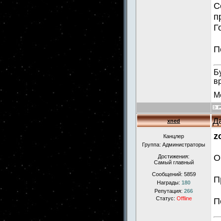
С
п
Г
П
Б
в
М
Д
xned
z
Канцлер
Группа: Администраторы
О
Достижения:
Самый главный
Сообщений:
5859
П
Награды:
180
Репутация:
266
Статус:
Offline
П