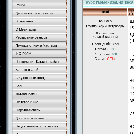
Курс гармонизации веса
Рэйки
Д
xned
Диагностика и исцеление
ш
Канцлер
Вознесение
Группа: Администраторы
Р
О Медитации
д
Достижения:
Самый главный
Расписание сеансов
(
Сообщений:
5859
Помощь от Круга Мастеров
Награды:
180
н
Ф О Р У М
Репутация:
266
Статус:
Offline
м
Ченнелинги - Каталог файлов
з
Каталог статей
FAQ (вопрос/ответ)
ч
п
Блог
п
Фотоальбомы
м
Гостевая книга
Обратная связь
и
Доска объявлений
в
Вход в миничат с телефона
т