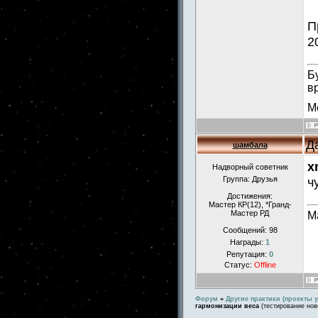
П
2
Б
в
М
Д
шамбала
x
Надворный советник
Группа: Друзья
ч
Достижения:
Мастер КР(12), *Гранд-
Мастер РД
М
Сообщений:
98
Награды:
1
Репутация:
0
Статус:
Offline
Форум
»
Другие практики (проекты у
гармонизации веса
(тестирование нов