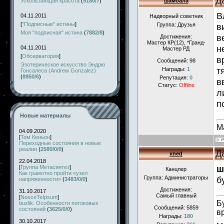
Д
Ускользающая красота
(
9180/7
)
шамбала
В
04.11.2011
Надворный советник
[
"Подписные" истины
]
Группа: Друзья
в
Моя "подписная" истина
(
7882/8
)
в
Достижения:
Мастер КР(12), *Гранд-
н
04.11.2011
Мастер РД
[
Обсерватория
]
в
Сообщений:
98
Эзотерическое искусство Эндрю
т
Награды:
1
Гонсалеса (Andrew Gonzalez)
(
8950/6
)
Репутация:
0
в
Статус:
Offline
л
п
Новые материалы
М
04.09.2020
[
Том Кеньон
]
Переходные состояния в новые
реалии
(
2580/0/0
)
Д
xned
22.04.2018
ш
[
Группа Метасинтез
]
Канцлер
Как грамотно пройти «узел
Группа: Администраторы
б
напряженности»
(
3483/0/0
)
Достижения:
31.10.2017
Самый главный
[
NosceTeIpsum
]
Б
buzlik. Особенности потоковых
Сообщений:
5859
состояний
(
3625/0/0
)
в
Награды:
180
30.10.2017