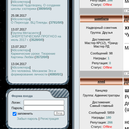
Репутация:
266
М
[
Абсолютера
]
Статус:
Offline
Николай Чудотворец. О создании
школы эзотерики
(
3809/0/0
)
25.08.2017
Д
шамбала
[
Абсолютера
]
О Переходе. ВЦ Плеяды.
(
3791/0/0
)
x
Надворный советник
13.07.2017
Группа: Друзья
ч
[
Группа Метасинтез
]
ЭНЕРГЕТИЧЕСКИЙ ПРОГНОЗ на
Достижения:
июль 2017 г.
(
3528/0/0
)
Мастер КР(12), *Гранд-
Мастер РД
13.07.2017
М
[
Абсолютера
]
Сообщений:
98
Кармические уроки. Творение
Картины Любви
(
3572/0/0
)
Награды:
1
Репутация:
0
13.04.2017
[
Абсолютера
]
Статус:
Offline
Эго человека. Механизм Эго и
формирование личности
(
4080/0/1
)
Д
xned
ш
Канцлер
Группа: Администраторы
Р
Форма входа
д
Достижения:
Логин:
Самый главный
Пароль:
(
Сообщений:
5859
запомнить
Награды:
180
Забыл пароль
|
Регистрация
н
Репутация:
266
Статус:
Offline
м