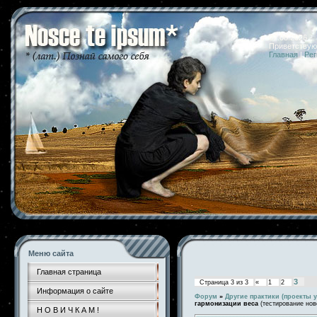
07.08.2026 
Приветствую
Главная
|
Рег
Меню сайта
Главная страница
3
Страница
3
из
3
«
1
2
Информация о сайте
Форум
»
Другие практики (проекты у
гармонизации веса
(тестирование нов
Н О В И Ч К А М !