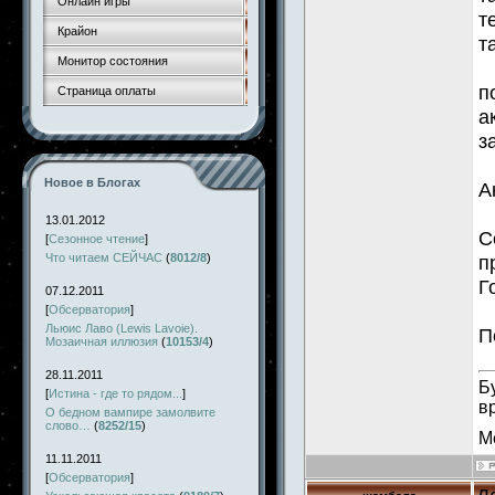
Онлайн игры
т
Крайон
т
Монитор состояния
п
Страница оплаты
а
з
Новое в Блогах
А
13.01.2012
С
[
Сезонное чтение
]
Что читаем СЕЙЧАС
(
8012/8
)
п
Г
07.12.2011
[
Обсерватория
]
Льюис Лаво (Lewis Lavoie).
П
Мозаичная иллюзия
(
10153/4
)
28.11.2011
Б
[
Истина - где то рядом...
]
в
О бедном вампире замолвите
слово…
(
8252/15
)
М
11.11.2011
[
Обсерватория
]