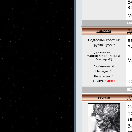
Б
в
М
Д
шамбала
x
Надворный советник
Группа: Друзья
в
Достижения:
Мастер КР(12), *Гранд-
Мастер РД
М
Сообщений:
98
Награды:
1
Репутация:
0
Статус:
Offline
С
Д
zoomag
С
п
Д
б