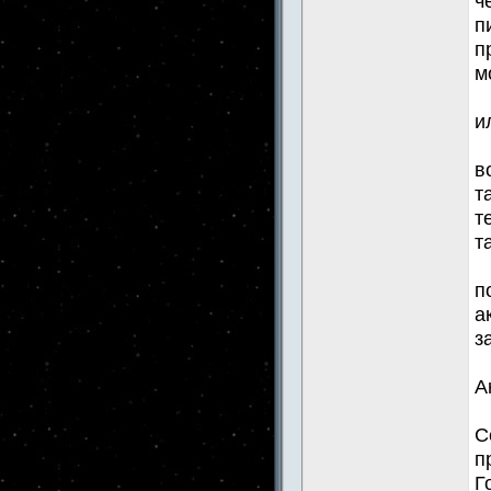
ч
п
п
м
и
в
т
т
т
п
а
з
А
С
п
Г