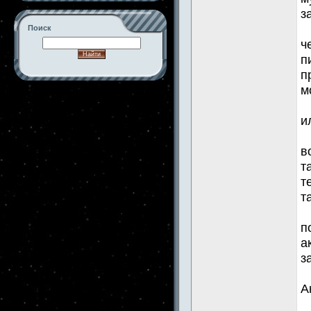
з
Поиск
ч
п
п
м
-->
и
в
т
т
т
п
а
з
А