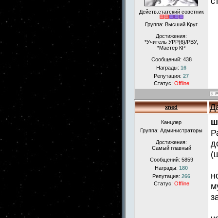
с
Действ.статский советник
Группа: Высший Круг
Достижения:
*Учитель УРР(6)/РВУ,
*Мастер КР
Сообщений:
438
Награды:
16
Репутация:
27
Статус:
Offline
Д
xned
ш
Канцлер
Группа: Администраторы
Р
д
Достижения:
Самый главный
(
Сообщений:
5859
Награды:
180
н
Репутация:
266
Статус:
Offline
м
з