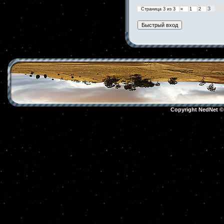
3
Страница
3
из
3
«
1
2
Copyright NedNet 