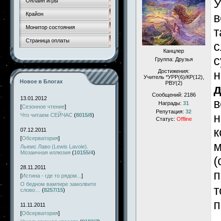
У
Онлайн игры
Крайон
в
Монитор состояния
т
Страница оплаты
с
Канцлер
с
Группа: Друзья
Достижения:
н
Учитель *УРР(6)/КР(12),
Новое в Блогах
РВУ(2)
д
Сообщений:
2186
13.01.2012
в
Награды:
31
[
Сезонное чтение
]
Репутация:
32
н
Что читаем СЕЙЧАС
(
8015/8
)
Статус:
Offline
к
07.12.2011
[
Обсерватория
]
м
Льюис Лаво (Lewis Lavoie).
Мозаичная иллюзия
(
10155/4
)
(
28.11.2011
п
[
Истина - где то рядом...
]
О бедном вампире замолвите
т
слово…
(
8257/15
)
п
11.11.2011
[
Обсерватория
]