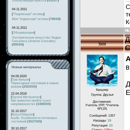
Ускользающая красота
(
9183/7
)
С
04.11.2011
т
[
"Подписные" истины
]
Моя "подписная" истина
(
7884/8
)
К
04.11.2011
[
Обсерватория
]
Д
Эзотерическое искусство Эндрю
Гонсалеса (Andrew Gonzalez)
Yurei
(
8954/6
)
С
A
в
Новые материалы
04.09.2020
[
Том Кеньон
]
Д
Переходные состояния в новые
реалии
(
2583/0/0
)
Канцлер
Е
22.04.2018
Группа: Друзья
[
Группа Метасинтез
]
Как грамотно пройти «узел
Достижения:
напряженности»
(
3489/0/0
)
Учитель УРР, *Учитель
КР(18)
31.10.2017
[
NosceTeIpsum
]
Сообщений:
1357
buzlik. Особенности потоковых
Награды:
19
состояний
(
3627/0/0
)
Репутация:
23
30.10.2017
Статус:
Offline