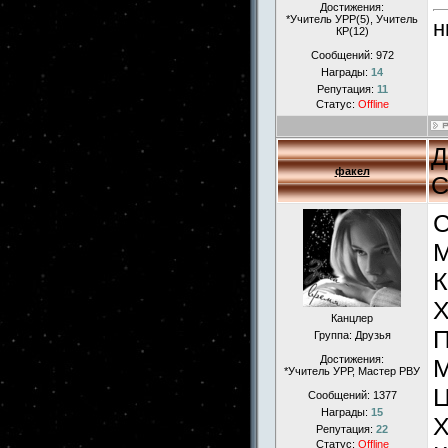
Достижения:
*Учитель УРР(5), Учитель
н
КР(12)
Сообщений:
972
Награды:
14
Репутация:
11
Статус:
Offline
Д
факел
С
С
М
К
Х
Канцлер
П
Группа: Друзья
Достижения:
М
*Учитель УРР, Мастер РВУ
Ц
Сообщений:
1377
Награды:
15
Х
Репутация:
22
Статус:
Offline