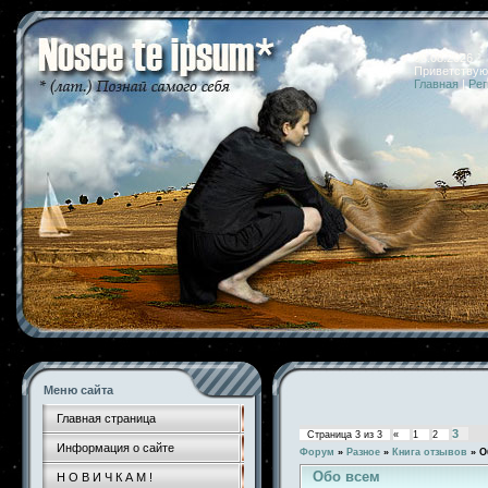
08.08.2026 
Приветствую
Главная
|
Рег
Меню сайта
Главная страница
3
Страница
3
из
3
«
1
2
Информация о сайте
Форум
»
Разное
»
Книга отзывов
»
О
Обо всем
Н О В И Ч К А М !