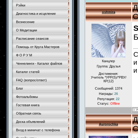
Д
Рэйки
oshmira
Диагностика и исцеление
С
Вознесение
О Медитации
Б
Расписание сеансов
Помощь от Круга Мастеров
С
Ф О Р У М
и
Канцлер
Ченнелинги - Каталог файлов
Группа: Друзья
и
Каталог статей
Достижения:
Учитель *УРР(5)/*РВУ/
FAQ (вопрос/ответ)
КР(12)
Блог
Сообщений:
1374
Награды:
26
Фотоальбомы
Репутация:
22
Статус:
Offline
Гостевая книга
Обратная связь
Д
Доска объявлений
Aurorochka
С
Вход в миничат с телефона