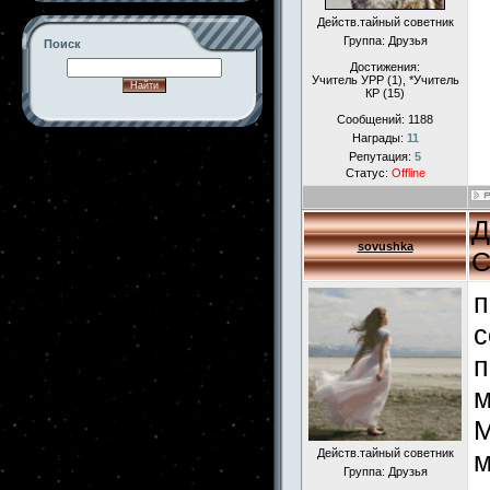
Действ.тайный советник
Группа: Друзья
Поиск
Достижения:
Учитель УРР (1), *Учитель
КР (15)
Сообщений:
1188
Награды:
11
-->
Репутация:
5
Статус:
Offline
Д
sovushka
С
п
с
п
м
М
Действ.тайный советник
м
Группа: Друзья