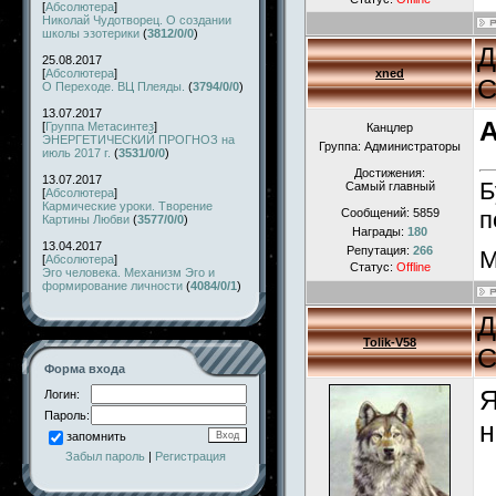
[
Абсолютера
]
Николай Чудотворец. О создании
школы эзотерики
(
3812/0/0
)
Д
25.08.2017
[
Абсолютера
]
xned
С
О Переходе. ВЦ Плеяды.
(
3794/0/0
)
13.07.2017
A
[
Группа Метасинтез
]
Канцлер
ЭНЕРГЕТИЧЕСКИЙ ПРОГНОЗ на
Группа: Администраторы
июль 2017 г.
(
3531/0/0
)
Достижения:
13.07.2017
Б
Самый главный
[
Абсолютера
]
Кармические уроки. Творение
Сообщений:
5859
п
Картины Любви
(
3577/0/0
)
Награды:
180
13.04.2017
Репутация:
266
М
[
Абсолютера
]
Статус:
Offline
Эго человека. Механизм Эго и
формирование личности
(
4084/0/1
)
Д
Tolik-V58
С
Форма входа
Я
Логин:
Пароль:
н
запомнить
Забыл пароль
|
Регистрация