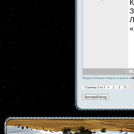
К
З
Л
«
Форум
»
Разное
»
Книга отзывов
»
О
3
Страница
3
из
3
«
1
2