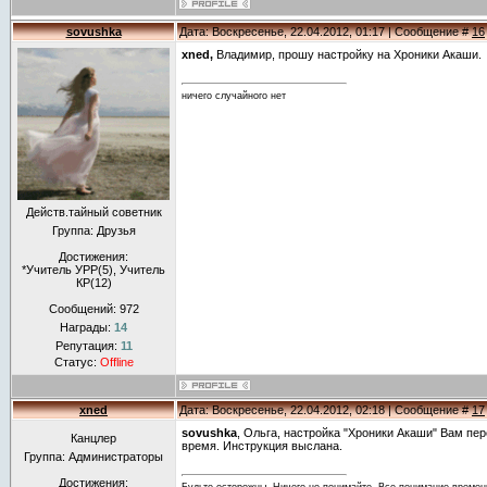
sovushka
Дата: Воскресенье, 22.04.2012, 01:17 | Сообщение #
16
xned,
Владимир, прошу настройку на Хроники Акаши.
ничего случайного нет
Действ.тайный советник
Группа: Друзья
Достижения:
*Учитель УРР(5), Учитель
КР(12)
Сообщений:
972
Награды:
14
Репутация:
11
Статус:
Offline
xned
Дата: Воскресенье, 22.04.2012, 02:18 | Сообщение #
17
sovushka
, Ольга, настройка "Хроники Акаши" Вам пе
Канцлер
время. Инструкция выслана.
Группа: Администраторы
Достижения: