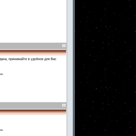
едана, принимайте в удобное для Вас
но.
но.