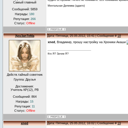
Будьте осторожны. Ничего не понимайте. Все понимание времен
Самый главный
Ментальная Дилемма (адакто)
Сообщений:
5859
Награды:
180
Репутация:
266
Статус:
Offline
Xpu3anTeMa
Дата: Пятница, 25.05.2012, 15:41 | Сообщение #
18
xned
, Владимир, прошу настройку на Хроники Акаши
Кто Я? Зачем Я?
Действ.тайный советник
Группа: Друзья
Достижения:
Учитель КР(12), РВ
Сообщений:
864
Награды:
15
Репутация:
11
Статус:
Offline
xned
Дата: Пятница, 25.05.2012, 16:02 | Сообщение #
19