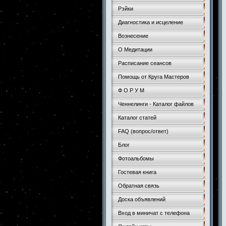
Рэйки
Диагностика и исцеление
Вознесение
О Медитации
Расписание сеансов
Помощь от Круга Мастеров
Ф О Р У М
Ченнелинги - Каталог файлов
Каталог статей
FAQ (вопрос/ответ)
Блог
Фотоальбомы
Гостевая книга
Обратная связь
Доска объявлений
Вход в миничат с телефона