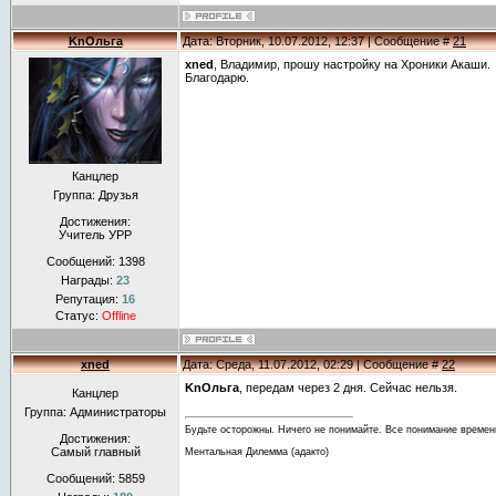
KnОльга
Дата: Вторник, 10.07.2012, 12:37 | Сообщение #
21
xned
, Владимир, прошу настройку на Хроники Акаши.
Благодарю.
Канцлер
Группа: Друзья
Достижения:
Учитель УРР
Сообщений:
1398
Награды:
23
Репутация:
16
Статус:
Offline
xned
Дата: Среда, 11.07.2012, 02:29 | Сообщение #
22
KnОльга
, передам через 2 дня. Сейчас нельзя.
Канцлер
Группа: Администраторы
Будьте осторожны. Ничего не понимайте. Все понимание времен
Достижения:
Самый главный
Ментальная Дилемма (адакто)
Сообщений:
5859