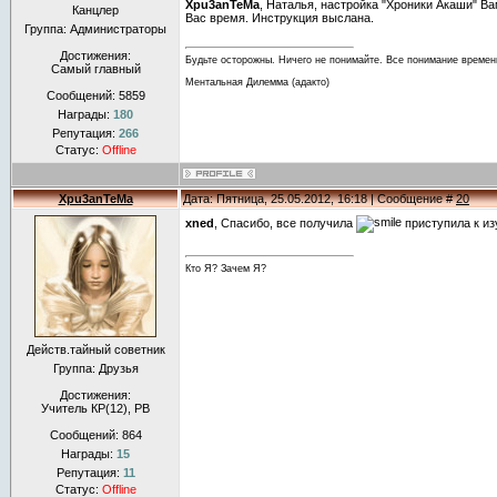
Xpu3anTeMa
, Наталья, настройка "Хроники Акаши" В
Канцлер
Вас время. Инструкция выслана.
Группа: Администраторы
Достижения:
Будьте осторожны. Ничего не понимайте. Все понимание времен
Самый главный
Ментальная Дилемма (адакто)
Сообщений:
5859
Награды:
180
Репутация:
266
Статус:
Offline
Xpu3anTeMa
Дата: Пятница, 25.05.2012, 16:18 | Сообщение #
20
xned
, Спасибо, все получила
приступила к и
Кто Я? Зачем Я?
Действ.тайный советник
Группа: Друзья
Достижения:
Учитель КР(12), РВ
Сообщений:
864
Награды:
15
Репутация:
11
Статус:
Offline