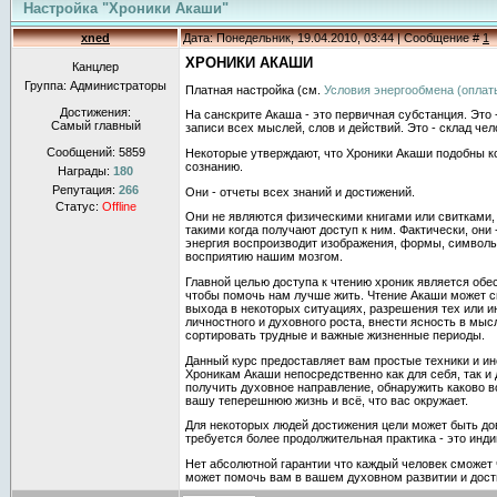
Настройка "Хроники Акаши"
xned
Дата: Понедельник, 19.04.2010, 03:44 | Сообщение #
1
ХРОНИКИ АКАШИ
Канцлер
Группа: Администраторы
Платная настройка (см.
Условия энергообмена (оплат
Достижения:
На санскрите Акаша - это первичная субстанция. Это
Самый главный
записи всех мыслей, слов и действий. Это - склад чел
Сообщений:
5859
Некоторые утверждают, что Хроники Акаши подобны 
сознанию.
Награды:
180
Репутация:
266
Они - отчеты всех знаний и достижений.
Статус:
Offline
Они не являются физическими книгами или свитками,
такими когда получают доступ к ним. Фактически, они
энергия воспроизводит изображения, формы, символы,
восприятию нашим мозгом.
Главной целью доступа к чтению хроник является обе
чтобы помочь нам лучше жить. Чтение Акаши может 
выхода в некоторых ситуациях, разрешения тех или 
личностного и духовного роста, внести ясность в мы
сортировать трудные и важные жизненные периоды.
Данный курс предоставляет вам простые техники и ин
Хроникам Акаши непосредственно как для себя, так и 
получить духовное направление, обнаружить каково 
вашу теперешнюю жизнь и всё, что вас окружает.
Для некоторых людей достижения цели может быть до
требуется более продолжительная практика - это инди
Нет абсолютной гарантии что каждый человек сможет 
может помочь вам в вашем духовном развитии и дост