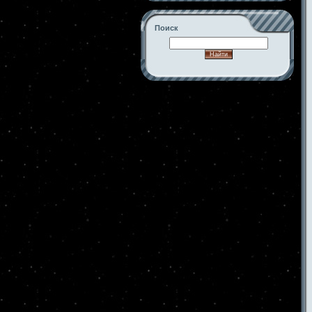
Поиск
-->