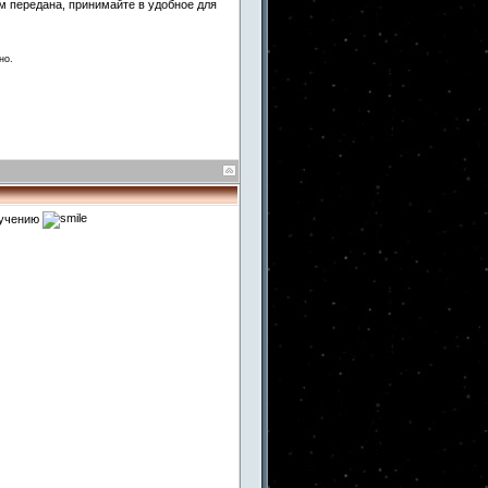
ам передана, принимайте в удобное для
но.
зучению