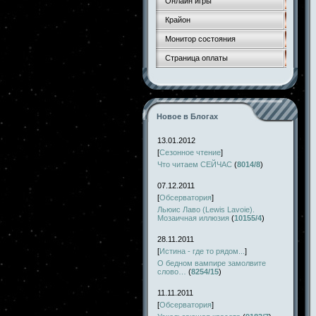
Онлайн игры
Крайон
Монитор состояния
Страница оплаты
Новое в Блогах
13.01.2012
[
Сезонное чтение
]
Что читаем СЕЙЧАС
(
8014/8
)
07.12.2011
[
Обсерватория
]
Льюис Лаво (Lewis Lavoie).
Мозаичная иллюзия
(
10155/4
)
28.11.2011
[
Истина - где то рядом...
]
О бедном вампире замолвите
слово…
(
8254/15
)
11.11.2011
[
Обсерватория
]