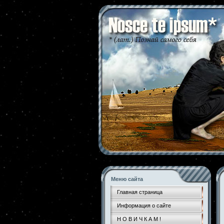
Меню сайта
Главная страница
Информация о сайте
Н О В И Ч К А М !