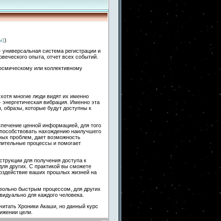
ы)
)
 - универсальная система регистрации и
овеческого опыта, отчет всех событий.
космическому или коллективному
 хотя многие люди видят их именно
 - энергетическая вибрация. Именно эта
 образы, которые будут доступны к
спечение ценной информацией, для того
способствовать нахождению наилучшего
иных проблем, дает возможность
слительные процессы и помогает
струкции для получения доступа к
для других. С практикой вы сможете
воздействие ваших прошлых жизней на
вольно быстрым процессом, для других
видуально для каждого человека.
читать Хроники Акаши, но данный курс
ижении цели.