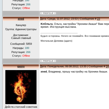
Награды:
180
Репутация:
266
Статус:
Offline
xned
Дата: Среда, 11.07.2012, 23:53 | Сообщение #
23
KnОльга
, Ольга, настройка "Хроники Акаши" Вам пер
Канцлер
время. Инструкция выслана.
Группа: Администраторы
Достижения:
Будьте осторожны. Ничего не понимайте. Все понимание времен
Самый главный
Ментальная Дилемма (адакто)
Сообщений:
5859
Награды:
180
Репутация:
266
Статус:
Offline
genry
Дата: Понедельник, 06.08.2012, 13:35 | Сообщение #
24
xned
, Владимир, прошу настройку на Хроники Акаши.
Действ.статский советник