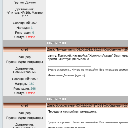
Группа: Друзья
Достижения:
*Учитель КР(16), Мастер
УРР
Сообщений:
452
Награды:
1
Репутация:
0
Статус:
Offline
xned
Дата: Понедельник, 06.08.2012, 15:22 | Сообщение #
25
genry
, Григорий, настройка "Хроники Акаши" Вам пер
Канцлер
время. Инструкция выслана.
Группа: Администраторы
Достижения:
Будьте осторожны. Ничего не понимайте. Все понимание времен
Самый главный
Ментальная Дилемма (адакто)
Сообщений:
5859
Награды:
180
Репутация:
266
Статус:
Offline
xned
Дата: Воскресенье, 03.02.2013, 17:03 | Сообщение #
26
Передача настройки прекращена.
Канцлер
Группа: Администраторы
Будьте осторожны. Ничего не понимайте. Все понимание времен
Достижения:
Ментальная Дилемма (адакто)