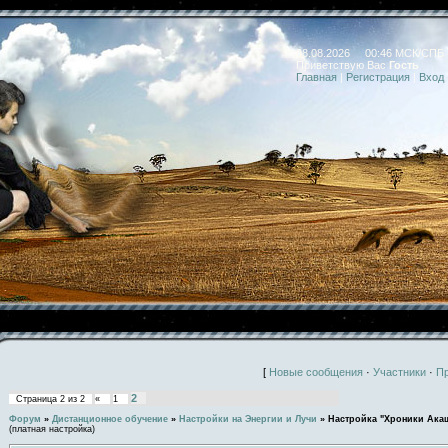
08.08.2026 00:46 МСК/СПБ
Приветствую Вас
Гость
Главная
|
Регистрация
|
Вход
[
Новые сообщения
·
Участники
·
П
2
Страница
2
из
2
«
1
Форум
»
Дистанционное обучение
»
Настройки на Энергии и Лучи
»
Настройка "Хроники Ака
(платная настройка)