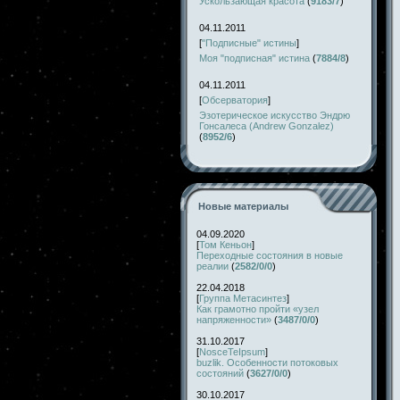
Ускользающая красота
(
9183/7
)
04.11.2011
[
"Подписные" истины
]
Моя "подписная" истина
(
7884/8
)
04.11.2011
[
Обсерватория
]
Эзотерическое искусство Эндрю
Гонсалеса (Andrew Gonzalez)
(
8952/6
)
Новые материалы
04.09.2020
[
Том Кеньон
]
Переходные состояния в новые
реалии
(
2582/0/0
)
22.04.2018
[
Группа Метасинтез
]
Как грамотно пройти «узел
напряженности»
(
3487/0/0
)
31.10.2017
[
NosceTeIpsum
]
buzlik. Особенности потоковых
состояний
(
3627/0/0
)
30.10.2017