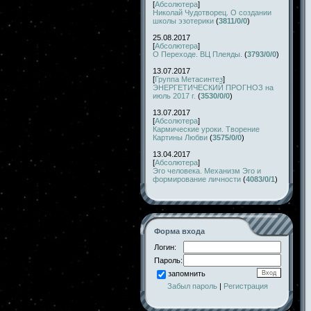
[
Абсолютера
]
Николай Чудотворец. О создании
школы эзотерики
(
3811/0/0
)
25.08.2017
[
Абсолютера
]
О Переходе. ВЦ Плеяды.
(
3793/0/0
)
13.07.2017
[
Группа Метасинтез
]
ЭНЕРГЕТИЧЕСКИЙ ПРОГНОЗ на
июль 2017 г.
(
3530/0/0
)
13.07.2017
[
Абсолютера
]
Кармические уроки. Творение
Картины Любви
(
3575/0/0
)
13.04.2017
[
Абсолютера
]
Эго человека. Механизм Эго и
формирование личности
(
4083/0/1
)
Форма входа
Логин:
Пароль:
запомнить
Забыл пароль
|
Регистрация