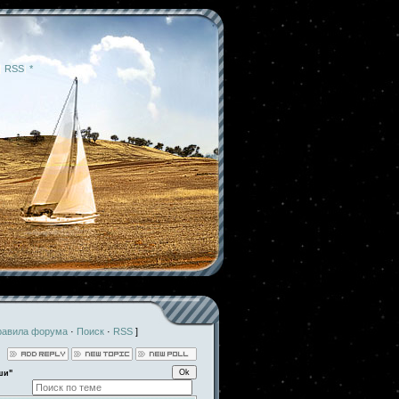
|
RSS
|
*
равила форума
·
Поиск
·
RSS
]
ши"