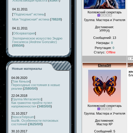
Ускользающая красота
(
9180/7
)
04.11.2011
Коллежский секретарь
[
"Подписные" истины
]
Моя "подписная" истина
(
7882/8
)
Группа: Мастера и Учителя
Достижения:
04.11.2011
УРР(4)
[
Обсерватория
]
Сообщений:
13
Эзотерическое искусство Эндрю
Гонсалеса (Andrew Gonzalez)
Награды:
0
(
8950/6
)
Репутация:
0
Статус:
Offline
ElenaSH
Дат
Новые материалы
xn
Бл
04.09.2020
[
Том Кеньон
]
Переходные состояния в новые
реалии
(
2580/0/0
)
22.04.2018
[
Группа Метасинтез
]
Как грамотно пройти «узел
Коллежский секретарь
напряженности»
(
3483/0/0
)
31.10.2017
Группа: Мастера и Учителя
[
NosceTeIpsum
]
buzlik. Особенности потоковых
Достижения:
состояний
(
3625/0/0
)
Мастер КР
30.10.2017
Сообщений:
5