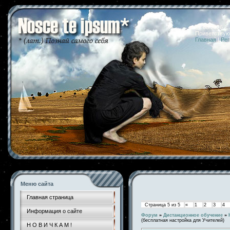
07.08.2026 
Приветствую
Главная
|
Рег
Меню сайта
Главная страница
Страница
5
из
5
«
1
2
3
4
Информация о сайте
Форум
»
Дистанционное обучение
»
(бесплатная настройка для Учителей)
Н О В И Ч К А М !