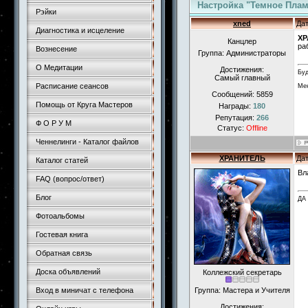
Настройка "Темное Пла
Рэйки
xned
Дат
Диагностика и исцеление
ХР
Канцлер
ра
Вознесение
Группа: Администраторы
О Медитации
Достижения:
Буд
Самый главный
Расписание сеансов
Мен
Сообщений:
5859
Помощь от Круга Мастеров
Награды:
180
Репутация:
266
Ф О Р У М
Статус:
Offline
Ченнелинги - Каталог файлов
ХРАНИТЕЛЬ
Дат
Каталог статей
Вл
FAQ (вопрос/ответ)
Блог
ДА
Фотоальбомы
Гостевая книга
Обратная связь
Доска объявлений
Коллежский секретарь
Вход в миничат с телефона
Группа: Мастера и Учителя
Достижения: