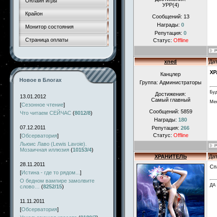
Онлайн игры
УРР(4)
Крайон
Сообщений:
13
Награды:
0
Монитор состояния
Репутация:
0
Страница оплаты
Статус:
Offline
xned
Дат
ХР
Канцлер
Новое в Блогах
Группа: Администраторы
Буд
Достижения:
13.01.2012
Самый главный
Мен
[
Сезонное чтение
]
Сообщений:
5859
Что читаем СЕЙЧАС
(
8012/8
)
Награды:
180
07.12.2011
Репутация:
266
Статус:
Offline
[
Обсерватория
]
Льюис Лаво (Lewis Lavoie).
Мозаичная иллюзия
(
10153/4
)
ХРАНИТЕЛЬ
Дат
28.11.2011
Сп
[
Истина - где то рядом...
]
О бедном вампире замолвите
ДА
слово…
(
8252/15
)
11.11.2011
[
Обсерватория
]