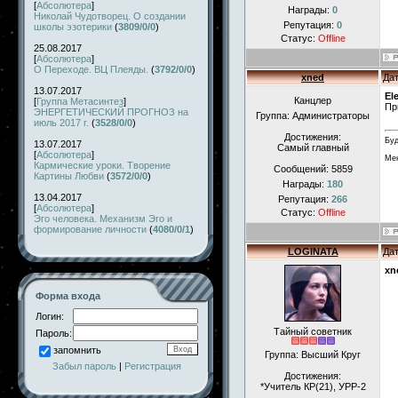
[
Абсолютера
]
Награды:
0
Николай Чудотворец. О создании
Репутация:
0
школы эзотерики
(
3809/0/0
)
Статус:
Offline
25.08.2017
[
Абсолютера
]
О Переходе. ВЦ Плеяды.
(
3792/0/0
)
xned
Дат
13.07.2017
El
Канцлер
[
Группа Метасинтез
]
Пр
ЭНЕРГЕТИЧЕСКИЙ ПРОГНОЗ на
Группа: Администраторы
июль 2017 г.
(
3528/0/0
)
Достижения:
Буд
13.07.2017
Самый главный
[
Абсолютера
]
Мен
Кармические уроки. Творение
Сообщений:
5859
Картины Любви
(
3572/0/0
)
Награды:
180
13.04.2017
Репутация:
266
[
Абсолютера
]
Статус:
Offline
Эго человека. Механизм Эго и
формирование личности
(
4080/0/1
)
LOGINATA
Дат
xn
Форма входа
Логин:
Тайный советник
Пароль:
запомнить
Группа: Высший Круг
Забыл пароль
|
Регистрация
Достижения:
*Учитель КР(21), УРР-2