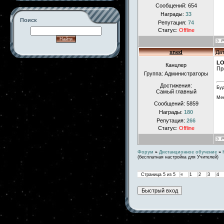
Сообщений:
654
Награды:
33
Поиск
Репутация:
74
Статус:
Offline
xned
Дат
LO
Канцлер
-->
Пр
Группа: Администраторы
Достижения:
Буд
Самый главный
Мен
Сообщений:
5859
Награды:
180
Репутация:
266
Статус:
Offline
Форум
»
Дистанционное обучение
»
(бесплатная настройка для Учителей)
Страница
5
из
5
«
1
2
3
4