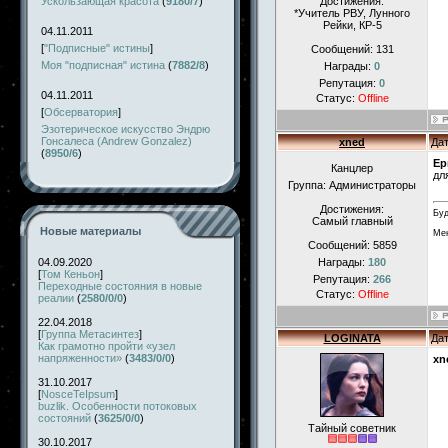
Ускользающая красота
(
9180/7
)
Достижения:
*Учитель РВУ, Лунного
Рейки, КР-5
04.11.2011
[
"Подписные" истины
]
Сообщений:
131
Моя "подписная" истина
(
7882/8
)
Награды:
0
Репутация:
0
04.11.2011
Статус:
Offline
[
Обсерватория
]
Эзотерическое искусство Эндрю
Гонсалеса (Andrew Gonzalez)
xned
Дат
(
8950/6
)
Ер
Канцлер
дл
Группа: Администраторы
Достижения:
Буд
Самый главный
Новые материалы
Мен
Сообщений:
5859
04.09.2020
Награды:
180
[
Том Кеньон
]
Репутация:
266
Переходные состояния в новые
Статус:
Offline
реалии
(
2580/0/0
)
22.04.2018
[
Группа Метасинтез
]
LOGINATA
Дат
Как грамотно пройти «узел
напряженности»
(
3483/0/0
)
xn
31.10.2017
[
NosceTeIpsum
]
buzlik. Особенности потоковых
состояний
(
3625/0/0
)
Тайный советник
30.10.2017