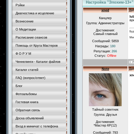
Настройка "Элохим-13+"
Рэйки
xned
Дат
Диагностика и исцеление
lu
Канцлер
вр
Вознесение
Группа: Администраторы
О Медитации
Достижения:
Буд
Самый главный
Расписание сеансов
Мен
Сообщений:
5859
Помощь от Круга Мастеров
Награды:
180
Репутация:
266
Ф О Р У М
Статус:
Offline
Ченнелинги - Каталог файлов
Note
Дат
Каталог статей
xn
FAQ (вопрос/ответ)
Блог
Фотоальбомы
Гостевая книга
Тайный советник
Обратная связь
Группа: Друзья
Доска объявлений
Достижения:
*Мастер КР(12)
Вход в миничат с телефона
Сообщений:
793