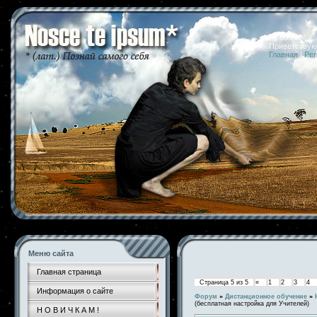
07.08.2026 
Приветствую
Главная
|
Рег
Меню сайта
Главная страница
Страница
5
из
5
«
1
2
3
4
Информация о сайте
Форум
»
Дистанционное обучение
»
(бесплатная настройка для Учителей)
Н О В И Ч К А М !