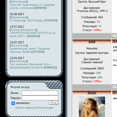
[
Абсолютера
]
Группа: Высший Круг
Николай Чудотворец. О создании
школы эзотерики
(
3809/0/0
)
Достижения:
*Учитель КР(21), УРР-2
25.08.2017
[
Абсолютера
]
Сообщений:
654
О Переходе. ВЦ Плеяды.
(
3791/0/0
)
Награды:
33
Репутация:
74
13.07.2017
[
Группа Метасинтез
]
Статус:
Offline
ЭНЕРГЕТИЧЕСКИЙ ПРОГНОЗ на
июль 2017 г.
(
3528/0/0
)
xned
Дат
13.07.2017
[
Абсолютера
]
LO
Канцлер
Кармические уроки. Творение
дл
Картины Любви
(
3572/0/0
)
Группа: Администраторы
13.04.2017
Достижения:
Буд
[
Абсолютера
]
Самый главный
Эго человека. Механизм Эго и
Мен
формирование личности
(
4080/0/1
)
Сообщений:
5859
Награды:
180
Репутация:
266
Статус:
Offline
Форма входа
Eireen
Дат
Логин:
Пароль:
xn
запомнить
Забыл пароль
|
Регистрация