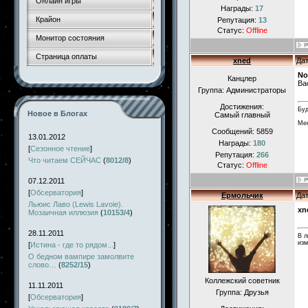
Онлайн игры
Награды:
17
Крайон
Репутация:
13
Статус:
Offline
Монитор состояния
Страница оплаты
xned
Дат
No
Канцлер
Ва
Группа: Администраторы
Достижения:
Буд
Новое в Блогах
Самый главный
Мен
Сообщений:
5859
13.01.2012
Награды:
180
[
Сезонное чтение
]
Репутация:
266
Что читаем СЕЙЧАС
(
8012/8
)
Статус:
Offline
07.12.2011
[
Обсерватория
]
Ермольчик
Дат
Льюис Лаво (Lewis Lavoie).
xn
Мозаичная иллюзия
(
10153/4
)
28.11.2011
В л
изм
[
Истина - где то рядом...
]
О бедном вампире замолвите
слово…
(
8252/15
)
Коллежский советник
11.11.2011
Группа: Друзья
[
Обсерватория
]