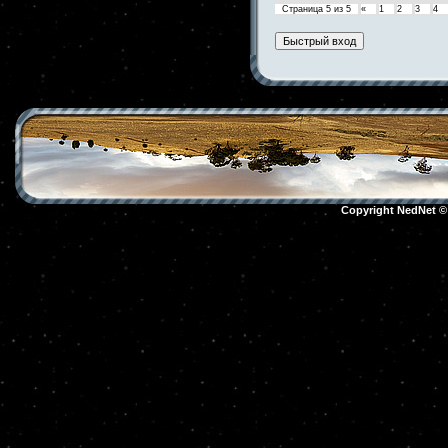
Страница
5
из
5
«
1
2
3
4
Copyright NedNet 