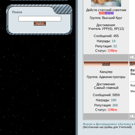
Действ.статский советник
Поиск
Группа: Высший Круг
Достижения:
Учитель УРР(6), КР(12)
Сообщений:
455
-->
Награды:
14
Репутация:
22
Статус:
Offline
xned
Дат
Ei
Канцлер
Ва
Группа: Администраторы
Достижения:
Буд
Самый главный
Мен
Сообщений:
5859
Награды:
180
Репутация:
266
Статус:
Offline
Форум
»
Дистанционное обучение
»
(бесплатная настройка для Учителей)