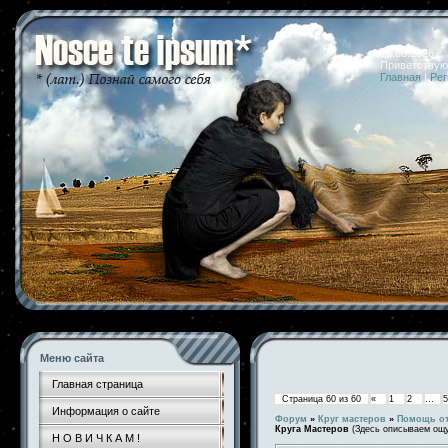
10.08.2026 
Приветствую
Главная
|
Рег
Меню сайта
Главная страница
Страница
60
из
60
«
1
2
…
5
Информация о сайте
Форум
»
Круг мастеров
»
Помощь от
Круга Мастеров
(Здесь описываем ощу
Н О В И Ч К А М !