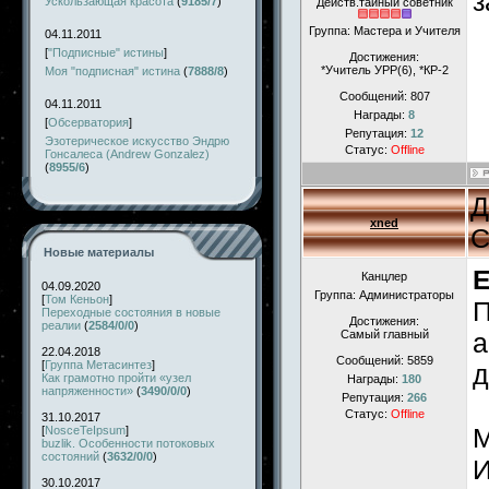
з
Ускользающая красота
(
9185/7
)
Действ.тайный советник
Группа: Мастера и Учителя
04.11.2011
[
"Подписные" истины
]
Достижения:
*Учитель УРР(6), *КР-2
Моя "подписная" истина
(
7888/8
)
Сообщений:
807
04.11.2011
Награды:
8
[
Обсерватория
]
Репутация:
12
Эзотерическое искусство Эндрю
Статус:
Offline
Гонсалеса (Andrew Gonzalez)
(
8955/6
)
Д
xned
С
Новые материалы
E
Канцлер
04.09.2020
Группа: Администраторы
[
Том Кеньон
]
П
Переходные состояния в новые
Достижения:
реалии
(
2584/0/0
)
Самый главный
а
22.04.2018
Сообщений:
5859
[
Группа Метасинтез
]
д
Как грамотно пройти «узел
Награды:
180
напряженности»
(
3490/0/0
)
Репутация:
266
Статус:
Offline
31.10.2017
М
[
NosceTeIpsum
]
buzlik. Особенности потоковых
состояний
(
3632/0/0
)
И
30.10.2017