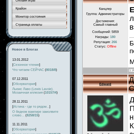
Онлайн игры
E
Крайон
Канцлер
Группа: Администраторы
л
Монитор состояния
Достижения:
Страница оплаты
Самый главный
в
Сообщений:
5859
Награды:
180
Б
Репутация:
266
Статус:
Offline
п
Новое в Блогах
13.01.2012
М
[
Сезонное чтение
]
Что читаем СЕЙЧАС
(
8018/8
)
Д
07.12.2011
[
Обсерватория
]
Edward
С
Льюис Лаво (Lewis Lavoie).
Мозаичная иллюзия
(
10157/4
)
Д
28.11.2011
П
[
Истина - где то рядом...
]
О бедном вампире замолвите
н
слово…
(
8258/15
)
К
11.11.2011
[
Обсерватория
]