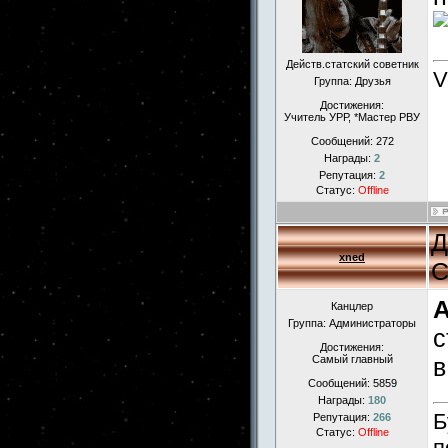
Действ.статский советник
V
Группа: Друзья
Достижения:
Учитель УРР, *Мастер РВУ
Сообщений:
272
Награды:
2
Репутация:
2
Статус:
Offline
Д
xned
С
A
Канцлер
Группа: Администраторы
с
Достижения:
Самый главный
в
Сообщений:
5859
Награды:
180
Б
Репутация:
266
Статус:
Offline
п