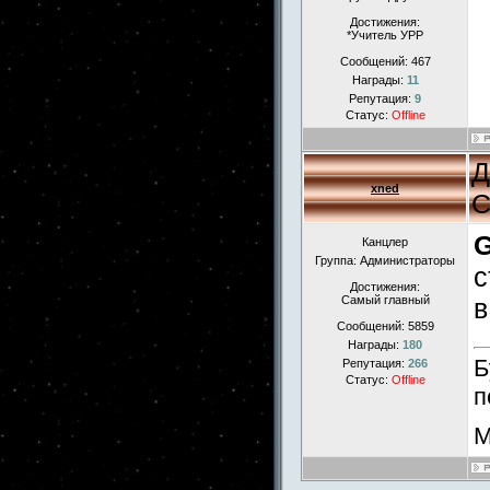
Достижения:
*Учитель УРР
Сообщений:
467
Награды:
11
Репутация:
9
Статус:
Offline
Д
xned
С
Канцлер
Группа: Администраторы
с
Достижения:
Самый главный
в
Сообщений:
5859
Награды:
180
Б
Репутация:
266
Статус:
Offline
п
М