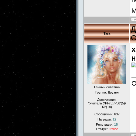
М
Д
Tara
С
x
н
Тайный советник
Группа: Друзья
Достижения:
*Учитель УРР(5)/РВУ(5)/
КР(18)
Сообщений:
637
Награды:
12
Репутация:
15
Статус:
Offline