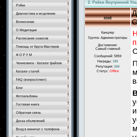
2. Рейки Внутренней Улыб
Рэйки
Д
Диагностика и исцеление
xned
С
Вознесение
О Медитации
Н
Канцлер
Группа: Администраторы
Расписание сеансов
п
Достижения:
Помощь от Круга Мастеров
Самый главный
Ф О Р У М
Сообщений:
5859
П
Награды:
180
Ченнелинги - Каталог файлов
Репутация:
266
м
Статус:
Offline
Каталог статей
в
FAQ (вопрос/ответ)
Блог
В
Фотоальбомы
у
Гостевая книга
и
Обратная связь
у
Доска объявлений
м
Вход в миничат с телефона