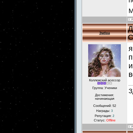
п
М
Д
Эмбра
С
я
п
и
в
Коллежский асессор
Группа: Ученики
З
Достижения:
начинающая
Сообщений:
52
Награды:
3
Репутация:
2
Статус:
Offline