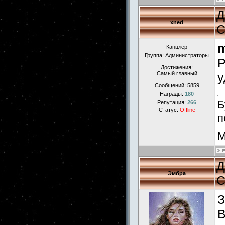
Д
xned
С
m
Канцлер
Группа: Администраторы
Р
Достижения:
Самый главный
у
Сообщений:
5859
Награды:
180
Б
Репутация:
266
Статус:
Offline
п
М
Д
Эмбра
С
З
В