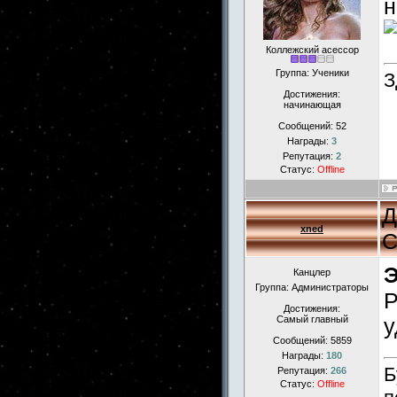
н
Коллежский асессор
Группа: Ученики
З
Достижения:
начинающая
Сообщений:
52
Награды:
3
Репутация:
2
Статус:
Offline
Д
xned
С
Канцлер
Группа: Администраторы
Р
Достижения:
Самый главный
у
Сообщений:
5859
Награды:
180
Б
Репутация:
266
Статус:
Offline