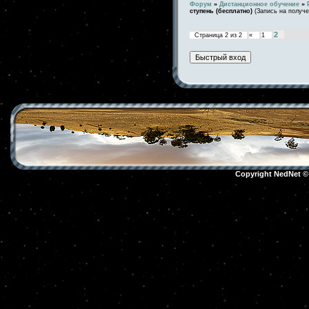
Форум
»
Дистанционное обучение
»
ступень (бесплатно)
(Запись на получе
2
Страница
2
из
2
«
1
Copyright NedNet 