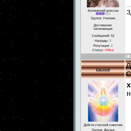
З
Коллежский асессор
Группа: Ученики
Достижения:
начинающая
Сообщений:
52
Награды:
3
Репутация:
2
Статус:
Offline
Д
GaLoock
С
x
н
Действ.статский советник
Группа: Друзья