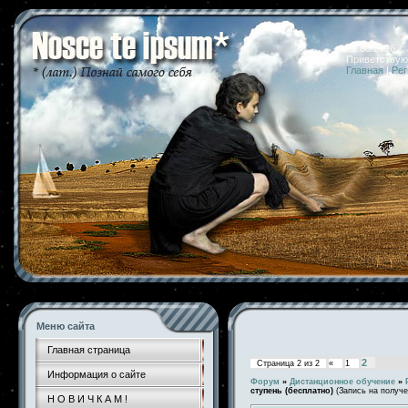
06.08.2026 
Приветствую
Главная
|
Рег
Меню сайта
Главная страница
2
Страница
2
из
2
«
1
Информация о сайте
Форум
»
Дистанционное обучение
»
ступень (бесплатно)
(Запись на получе
Н О В И Ч К А М !