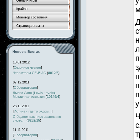
у
Онлайн игры
м
Крайон
Монитор состояния
Д
Страница оплаты
с
н
л
Новое в Блогах
п
13.01.2012
з
[
Сезонное чтение
]
Что читаем СЕЙЧАС
(
8012/8
)
п
07.12.2011
п
[
Обсерватория
]
п
Льюис Лаво (Lewis Lavoie).
Мозаичная иллюзия
(
10149/4
)
у
28.11.2011
[
Истина - где то рядом...
]
Ч
О бедном вампире замолвите
слово…
(
8252/15
)
с
11.11.2011
т
[
Обсерватория
]