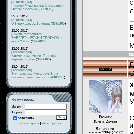
с
[
Абсолютера
]
Николай Чудотворец. О создании
л
школы эзотерики
(
3809/0/0
)
25.08.2017
[
Абсолютера
]
О Переходе. ВЦ Плеяды.
(
3790/0/0
)
Б
13.07.2017
п
[
Группа Метасинтез
]
ЭНЕРГЕТИЧЕСКИЙ ПРОГНОЗ на
июль 2017 г.
(
3527/0/0
)
М
13.07.2017
[
Абсолютера
]
Кармические уроки. Творение
Картины Любви
(
3572/0/0
)
Д
13.04.2017
oshmira
[
Абсолютера
]
С
Эго человека. Механизм Эго и
формирование личности
(
4080/0/1
)
x
м
У
Форма входа
Логин:
Пароль:
С
Канцлер
запомнить
Группа: Друзья
Забыл пароль
|
Регистрация
и
Достижения:
и
Учитель *УРР(5)/*РВУ/