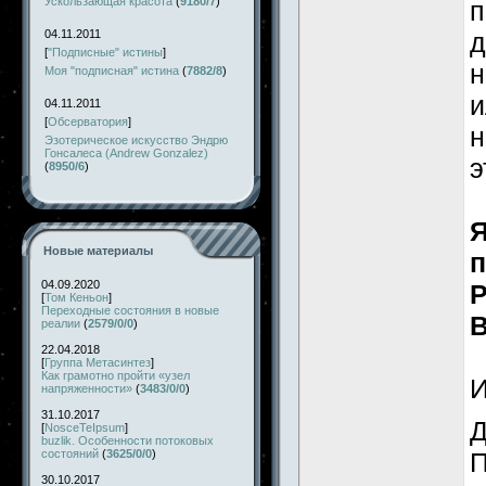
Ускользающая красота
(
9180/7
)
п
д
04.11.2011
[
"Подписные" истины
]
н
Моя "подписная" истина
(
7882/8
)
и
04.11.2011
[
Обсерватория
]
н
Эзотерическое искусство Эндрю
Гонсалеса (Andrew Gonzalez)
э
(
8950/6
)
Я
Новые материалы
п
04.09.2020
Р
[
Том Кеньон
]
Переходные состояния в новые
В
реалии
(
2579/0/0
)
22.04.2018
[
Группа Метасинтез
]
Как грамотно пройти «узел
И
напряженности»
(
3483/0/0
)
31.10.2017
Д
[
NosceTeIpsum
]
buzlik. Особенности потоковых
состояний
(
3625/0/0
)
П
30.10.2017