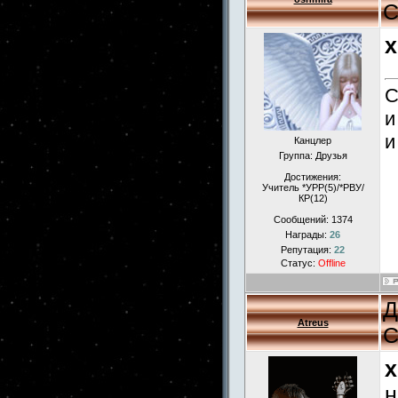
С
x
С
и
и
Канцлер
Группа: Друзья
Достижения:
Учитель *УРР(5)/*РВУ/
КР(12)
Сообщений:
1374
Награды:
26
Репутация:
22
Статус:
Offline
Д
Atreus
С
x
н