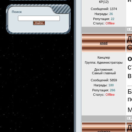
КР(12)
Сообщений:
1374
Поиск
Награды:
26
Репутация:
22
Статус:
Offline
Д
-->
xned
С
o
Канцлер
Группа: Администраторы
с
Достижения:
Самый главный
в
Сообщений:
5859
Награды:
180
Б
Репутация:
266
Статус:
Offline
п
М
Д
oshmira