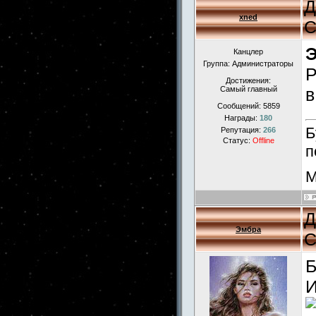
Д
xned
С
Канцлер
Группа: Администраторы
Р
Достижения:
Самый главный
в
Сообщений:
5859
Награды:
180
Б
Репутация:
266
Статус:
Offline
п
М
Д
Эмбра
С
Б
И