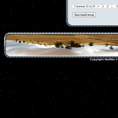
Страница
22
из
23
«
1
2
…
2
Copyright NedNet 