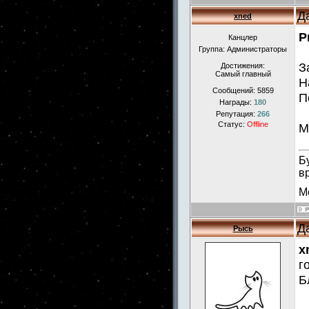
Д
xned
Р
Канцлер
Группа: Администраторы
З
Достижения:
Самый главный
Н
Сообщений:
5859
П
Награды:
180
Репутация:
266
Статус:
Offline
М
Б
в
М
Д
Рысь
x
г
Б