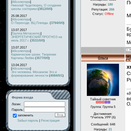
П
[
Абсолютера
]
Награды:
180
Николай Чудотворец. О создании
школы эзотерики
(
3812/0/0
)
Репутация:
266
Статус:
Offline
М
25.08.2017
[
Абсолютера
]
О Переходе. ВЦ Плеяды.
(
3794/0/0
)
Б
13.07.2017
[
Группа Метасинтез
]
в
ЭНЕРГЕТИЧЕСКИЙ ПРОГНОЗ на
июль 2017 г.
(
3531/0/0
)
М
13.07.2017
[
Абсолютера
]
Кармические уроки. Творение
Д
Картины Любви
(
3577/0/0
)
Ольга
13.04.2017
x
[
Абсолютера
]
Эго человека. Механизм Эго и
С
формирование личности
(
4084/0/1
)
Р
«
Форма входа
в
Тайный советник
О
Логин:
Группа: Группа 5
Пароль:
Достижения:
запомнить
*Учитель УРР (6)
Забыл пароль
|
Регистрация
Сообщений:
648
Награды:
21