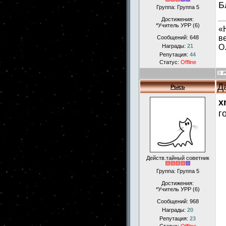
Б
Группа: Группа 5
Достижения:
*Учитель УРР (6)
«
в
Сообщений:
648
О
Награды:
21
Репутация:
44
Статус:
Offline
Д
Рысь
x
г
Действ.тайный советник
Группа: Группа 5
Достижения:
*Учитель УРР (6)
Сообщений:
968
Награды:
20
Репутация:
23