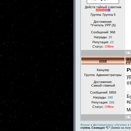
Действ.тайный советник
Группа: Группа 5
Достижения:
*Учитель УРР (6)
Сообщений:
968
Награды:
20
Репутация:
23
Статус:
Offline
Д
xned
Р
Канцлер
Группа: Администраторы
у
о
Достижения:
Самый главный
Сообщений:
5859
Б
Награды:
180
в
Репутация:
266
Статус:
Offline
М
Форум
»
Дистанционное обучение
»
ступень Синпиден "С"
(Заявки на пол