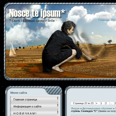
08.08.2026 
Приветствую
Главная
|
Рег
Меню сайта
Главная страница
Страница
22
из
23
«
1
2
…
2
Информация о сайте
Форум
»
Дистанционное обучение
»
ступень Синпиден "С"
(Заявки на пол
Н О В И Ч К А М !