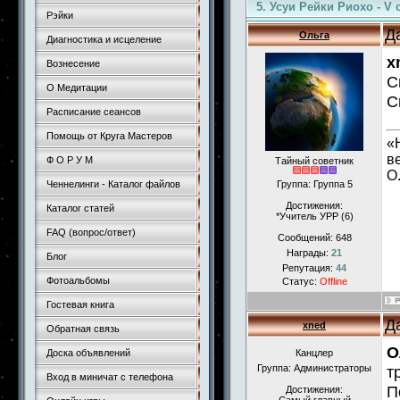
5. Усуи Рейки Риохо - V
Рэйки
Д
Ольга
Диагностика и исцеление
x
Вознесение
С
О Медитации
С
Расписание сеансов
Помощь от Круга Мастеров
«
в
Ф О Р У М
Тайный советник
О
Ченнелинги - Каталог файлов
Группа: Группа 5
Достижения:
Каталог статей
*Учитель УРР (6)
FAQ (вопрос/ответ)
Сообщений:
648
Награды:
21
Блог
Репутация:
44
Фотоальбомы
Статус:
Offline
Гостевая книга
Д
xned
Обратная связь
О
Доска объявлений
Канцлер
Группа: Администраторы
т
Вход в миничат с телефона
П
Достижения: