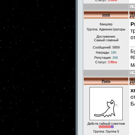
Статус:
Offline
Д
xned
Р
Канцлер
Группа: Администраторы
т
о
Достижения:
Самый главный
Сообщений:
5859
Б
Награды:
180
в
Репутация:
266
Статус:
Offline
М
Д
Рысь
x
о
Б
Действ.тайный советник
Группа: Группа 5