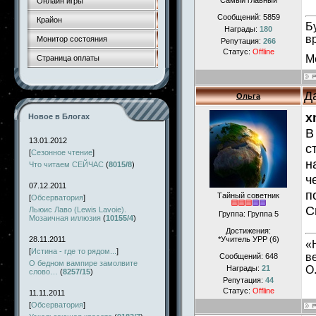
Самый главный
Онлайн игры
Сообщений:
5859
Крайон
Б
Награды:
180
в
Монитор состояния
Репутация:
266
Статус:
Offline
М
Страница оплаты
Д
Ольга
x
Новое в Блогах
В
13.01.2012
с
[
Сезонное чтение
]
н
Что читаем СЕЙЧАС
(
8015/8
)
ч
07.12.2011
п
Тайный советник
[
Обсерватория
]
С
Льюис Лаво (Lewis Lavoie).
Группа: Группа 5
Мозаичная иллюзия
(
10155/4
)
Достижения:
28.11.2011
*Учитель УРР (6)
«
[
Истина - где то рядом...
]
в
Сообщений:
648
О бедном вампире замолвите
О
Награды:
21
слово…
(
8257/15
)
Репутация:
44
Статус:
Offline
11.11.2011
[
Обсерватория
]