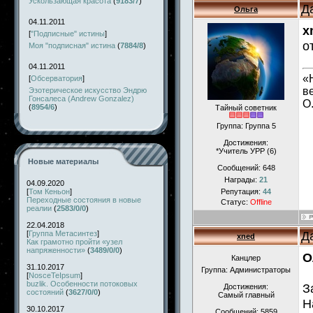
Ускользающая красота
(
9183/7
)
Д
Ольга
04.11.2011
x
[
"Подписные" истины
]
о
Моя "подписная" истина
(
7884/8
)
04.11.2011
«
[
Обсерватория
]
в
Эзотерическое искусство Эндрю
Гонсалеса (Andrew Gonzalez)
О
(
8954/6
)
Тайный советник
Группа: Группа 5
Достижения:
*Учитель УРР (6)
Новые материалы
Сообщений:
648
Награды:
21
04.09.2020
[
Том Кеньон
]
Репутация:
44
Переходные состояния в новые
Статус:
Offline
реалии
(
2583/0/0
)
22.04.2018
Д
[
Группа Метасинтез
]
xned
Как грамотно пройти «узел
напряженности»
(
3489/0/0
)
О
Канцлер
31.10.2017
Группа: Администраторы
[
NosceTeIpsum
]
buzlik. Особенности потоковых
З
Достижения:
состояний
(
3627/0/0
)
Самый главный
Н
30.10.2017
Сообщений:
5859