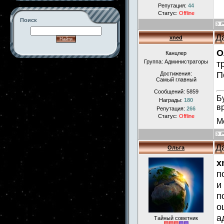
Репутация:
44
Статус:
Offline
Поиск
Д
xned
О
Канцлер
Группа: Администраторы
т
-->
П
Достижения:
Самый главный
Сообщений:
5859
Б
Награды:
180
в
Репутация:
266
Статус:
Offline
М
Д
Ольга
x
п
и
п
о
а
Тайный советник