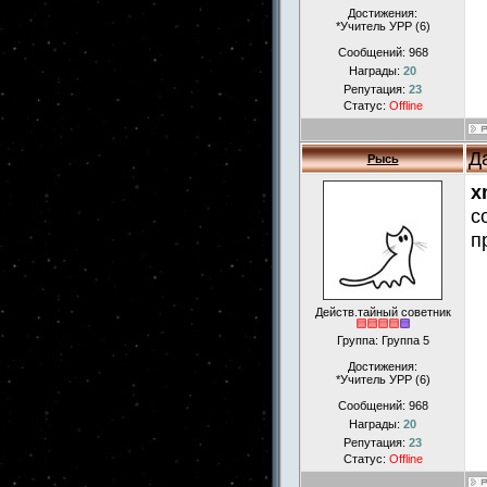
Достижения:
*Учитель УРР (6)
Сообщений:
968
Награды:
20
Репутация:
23
Статус:
Offline
Д
Рысь
x
с
п
Действ.тайный советник
Группа: Группа 5
Достижения:
*Учитель УРР (6)
Сообщений:
968
Награды:
20
Репутация:
23
Статус:
Offline