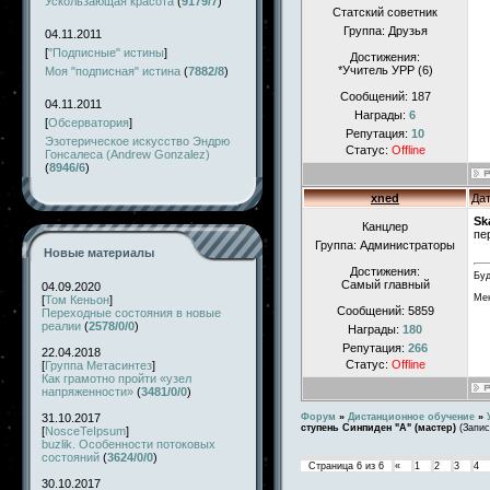
Ускользающая красота
(
9179/7
)
Статский советник
Группа: Друзья
04.11.2011
[
"Подписные" истины
]
Достижения:
*Учитель УРР (6)
Моя "подписная" истина
(
7882/8
)
Сообщений:
187
04.11.2011
Награды:
6
[
Обсерватория
]
Репутация:
10
Эзотерическое искусство Эндрю
Статус:
Offline
Гонсалеса (Andrew Gonzalez)
(
8946/6
)
xned
Дат
Sk
Канцлер
пе
Группа: Администраторы
Новые материалы
Достижения:
Буд
Самый главный
04.09.2020
Мен
[
Том Кеньон
]
Сообщений:
5859
Переходные состояния в новые
реалии
(
2578/0/0
)
Награды:
180
Репутация:
266
22.04.2018
Статус:
Offline
[
Группа Метасинтез
]
Как грамотно пройти «узел
напряженности»
(
3481/0/0
)
31.10.2017
Форум
»
Дистанционное обучение
»
ступень Синпиден "А" (мастер)
(Запис
[
NosceTeIpsum
]
buzlik. Особенности потоковых
состояний
(
3624/0/0
)
Страница
6
из
6
«
1
2
3
4
30.10.2017