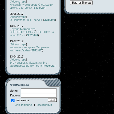
[
Абсолютера
]
Николай Чудотворец. О создании
школы эзотерики
(
3808/0/0
)
25.08.2017
[
Абсолютера
]
О Переходе. ВЦ Плеяды.
(
3788/0/0
)
13.07.2017
[
Группа Метасинтез
]
ЭНЕРГЕТИЧЕСКИЙ ПРОГНОЗ на
июль 2017 г.
(
3526/0/0
)
13.07.2017
[
Абсолютера
]
Кармические уроки. Творение
Картины Любви
(
3572/0/0
)
13.04.2017
[
Абсолютера
]
Эго человека. Механизм Эго и
формирование личности
(
4079/0/1
)
Форма входа
Логин:
Пароль:
запомнить
Забыл пароль
|
Регистрация