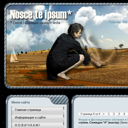
06.08.2026 
Приветствую
Главная
|
Рег
Меню сайта
Главная страница
Страница
6
из
6
«
1
2
3
4
Информация о сайте
Форум
»
Дистанционное обучение
»
ступень Синпиден "А" (мастер)
(Запис
Н О В И Ч К А М !