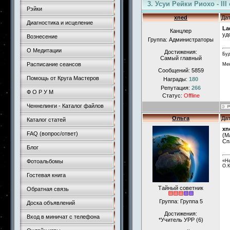
3. Усуи Рейки Риохо - II
Рэйки
xned
Дат
Диагностика и исцеление
La
Канцлер
уд
Вознесение
Группа: Администраторы
О Медитации
Достижения:
Буд
Самый главный
Расписание сеансов
Мен
Сообщений:
5859
Помощь от Круга Мастеров
Награды:
180
Репутация:
266
Ф О Р У М
Статус:
Offline
Ченнелинги - Каталог файлов
Ольга
Дат
Каталог статей
xn
FAQ (вопрос/ответ)
(М
Сп
Блог
Фотоальбомы
«Не
О.К
Гостевая книга
Тайный советник
Обратная связь
Группа: Группа 5
Доска объявлений
Достижения:
Вход в миничат с телефона
*Учитель УРР (6)