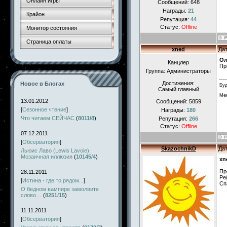
Онлайн игры
Сообщений:
648
Награды:
21
Крайон
Репутация:
44
Статус:
Offline
Монитор состояния
Страница оплаты
xned
Дат
Ол
Канцлер
Пр
Группа: Администраторы
Достижения:
Новое в Блогах
Буд
Самый главный
Мен
13.01.2012
Сообщений:
5859
[
Сезонное чтение
]
Награды:
180
Что читаем СЕЙЧАС
(
8011/8
)
Репутация:
266
Статус:
Offline
07.12.2011
[
Обсерватория
]
SkazochnikD
Дат
Льюис Лаво (Lewis Lavoie).
Мозаичная иллюзия
(
10145/4
)
xn
Пр
28.11.2011
Ре
[
Истина - где то рядом...
]
Сп
О бедном вампире замолвите
слово…
(
8251/15
)
11.11.2011
[
Обсерватория
]