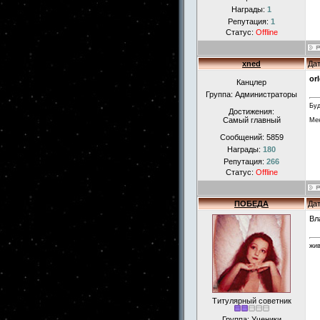
Награды:
1
Репутация:
1
Статус:
Offline
xned
Дат
or
Канцлер
Группа: Администраторы
Буд
Достижения:
Самый главный
Мен
Сообщений:
5859
Награды:
180
Репутация:
266
Статус:
Offline
ПОБЕДА
Дат
Вл
жи
Титулярный советник
Группа: Ученики