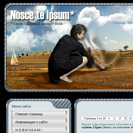
06.08.2026 
Приветствую
Главная
|
Рег
Меню сайта
Главная страница
3
Страница
3
из
10
«
1
2
4
Информация о сайте
Форум
»
Дистанционное обучение
»
ступень Сёден
(Запись на получение б
Н О В И Ч К А М !