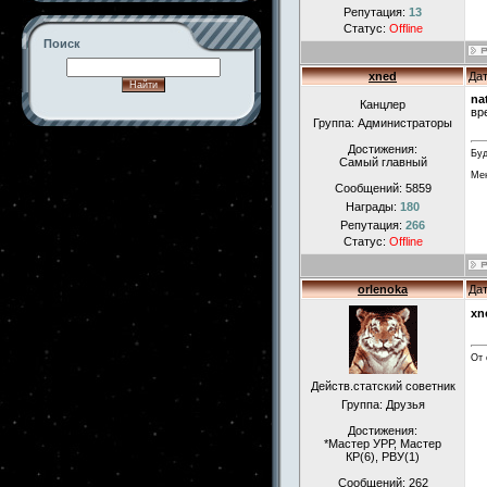
Репутация:
13
Статус:
Offline
Поиск
xned
Дат
na
Канцлер
вр
Группа: Администраторы
-->
Достижения:
Буд
Самый главный
Мен
Сообщений:
5859
Награды:
180
Репутация:
266
Статус:
Offline
orlenokа
Дат
xn
От 
Действ.статский советник
Группа: Друзья
Достижения:
*Мастер УРР, Мастер
КР(6), РВУ(1)
Сообщений:
262