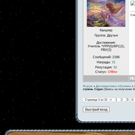
Сле
Канцлер
Группа: Друзья
Достижения:
Учитель *УРР(6)/КР(12),
РВУ(2)
Сообщений:
2186
Награды:
31
Репутация:
32
Статус:
Offline
Форум
»
Дистанционное обучение
»
ступень Сёден
(Запись на получение б
3
Страница
3
из
10
«
1
2
4