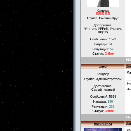
Канцлер
Группа: Высший Круг
Достижения:
*Учитель УРР(6), Учитель
КР(12)
Сообщений:
1573
Награды:
34
Репутация:
57
Статус:
Offline
xned
Дат
Ma
Канцлер
Группа: Администраторы
Буд
Достижения:
Самый главный
Мен
Сообщений:
5859
Награды:
180
Репутация:
266
Статус:
Offline
Aurorochka
Дат
xn