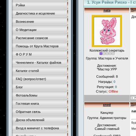
1. Усуи Рейки Риохо - I 
Рэйки
nata
Дат
Диагностика и исцеление
До
Вознесение
О Медитации
Расписание сеансов
Помощь от Круга Мастеров
Коллежский секретарь
Ф О Р У М
Группа: Мастера и Учителя
Ченнелинги - Каталог файлов
Достижения:
*Мастер УРР
Каталог статей
Сообщений:
8
FAQ (вопрос/ответ)
Награды:
0
Репутация:
0
Блог
Статус:
Offline
Фотоальбомы
Гостевая книга
xned
Дат
na
Обратная связь
Канцлер
Группа: Администраторы
Доска объявлений
Буд
Достижения:
Вход в миничат с телефона
Самый главный
Мен