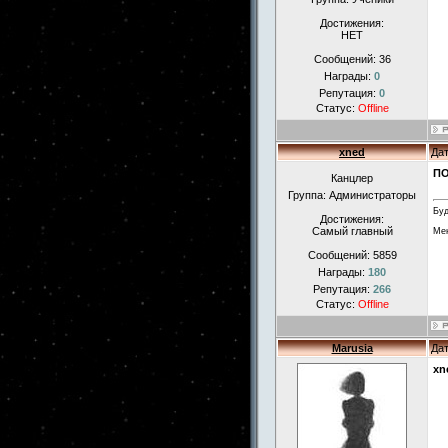
Достижения:
НЕТ
Сообщений:
36
Награды:
0
Репутация:
0
Статус:
Offline
xned
Дат
П
Канцлер
Группа: Администраторы
Буд
Достижения:
Самый главный
Мен
Сообщений:
5859
Награды:
180
Репутация:
266
Статус:
Offline
Marusia
Дат
xn