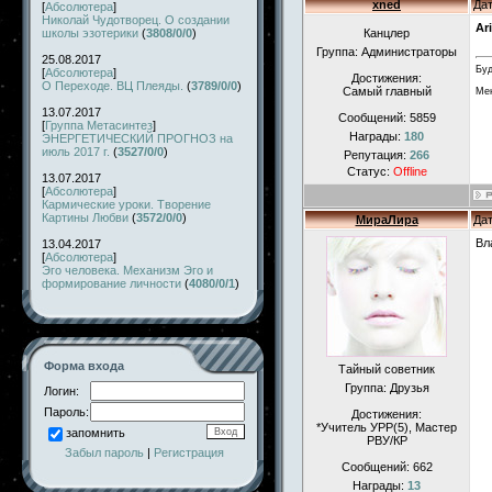
xned
Дат
[
Абсолютера
]
Николай Чудотворец. О создании
Ar
школы эзотерики
(
3808/0/0
)
Канцлер
Группа: Администраторы
25.08.2017
Буд
[
Абсолютера
]
Достижения:
О Переходе. ВЦ Плеяды.
(
3789/0/0
)
Самый главный
Мен
13.07.2017
Сообщений:
5859
[
Группа Метасинтез
]
Награды:
180
ЭНЕРГЕТИЧЕСКИЙ ПРОГНОЗ на
июль 2017 г.
(
3527/0/0
)
Репутация:
266
Статус:
Offline
13.07.2017
[
Абсолютера
]
Кармические уроки. Творение
Картины Любви
(
3572/0/0
)
МираЛира
Дат
Вл
13.04.2017
[
Абсолютера
]
Эго человека. Механизм Эго и
формирование личности
(
4080/0/1
)
Форма входа
Тайный советник
Группа: Друзья
Логин:
Пароль:
Достижения:
*Учитель УРР(5), Маcтер
запомнить
РВУ/КР
Забыл пароль
|
Регистрация
Сообщений:
662
Награды:
13