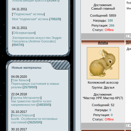
Ускользающая красота
(
9180/7
)
Буд
Достижения:
Самый главный
Мен
04.11.2011
[
"Подписные" истины
]
Сообщений:
5859
Моя "подписная" истина
(
7882/8
)
Награды:
180
Репутация:
266
04.11.2011
Статус:
Offline
[
Обсерватория
]
Эзотерическое искусство Эндрю
Гонсалеса (Andrew Gonzalez)
Arisha
Дат
(
8947/6
)
До
Новые материалы
04.09.2020
[
Том Кеньон
]
Коллежский асессор
Переходные состояния в новые
реалии
(
2579/0/0
)
Группа: Друзья
22.04.2018
Достижения:
[
Группа Метасинтез
]
*Мастер УРР, Мастер КР(7)
Как грамотно пройти «узел
напряженности»
(
3483/0/0
)
Сообщений:
52
Награды:
0
31.10.2017
Репутация:
0
[
NosceTeIpsum
]
buzlik. Особенности потоковых
Статус:
Offline
состояний
(
3625/0/0
)
30.10.2017