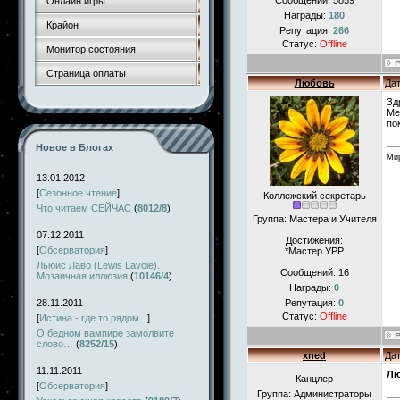
Сообщений:
5859
Онлайн игры
Награды:
180
Крайон
Репутация:
266
Статус:
Offline
Монитор состояния
Страница оплаты
Любовь
Дат
Зд
Ме
по
Новое в Блогах
Мир
13.01.2012
[
Сезонное чтение
]
Коллежский секретарь
Что читаем СЕЙЧАС
(
8012/8
)
Группа: Мастера и Учителя
07.12.2011
Достижения:
[
Обсерватория
]
*Мастер УРР
Льюис Лаво (Lewis Lavoie).
Сообщений:
16
Мозаичная иллюзия
(
10146/4
)
Награды:
0
28.11.2011
Репутация:
0
Статус:
Offline
[
Истина - где то рядом...
]
О бедном вампире замолвите
слово…
(
8252/15
)
xned
Дат
11.11.2011
Лю
Канцлер
[
Обсерватория
]
Группа: Администраторы