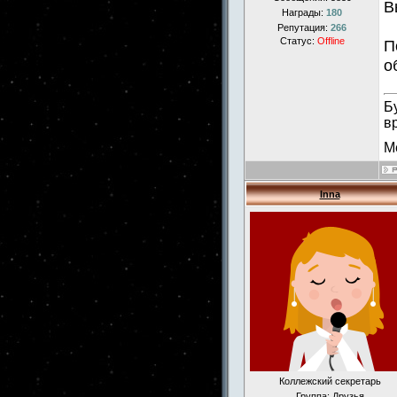
В
Награды:
180
Репутация:
266
Статус:
Offline
П
о
Б
в
М
Inna
Коллежский секретарь
Группа: Друзья