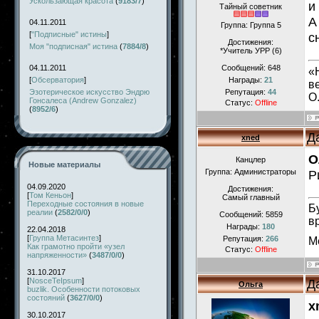
Ускользающая красота
(
9183/7
)
и
Тайный советник
А
04.11.2011
Группа: Группа 5
[
"Подписные" истины
]
с
Достижения:
Моя "подписная" истина
(
7884/8
)
*Учитель УРР (6)
04.11.2011
Сообщений:
648
«
[
Обсерватория
]
Награды:
21
в
Эзотерическое искусство Эндрю
Репутация:
44
О
Гонсалеса (Andrew Gonzalez)
Статус:
Offline
(
8952/6
)
Д
xned
О
Канцлер
Новые материалы
Группа: Администраторы
Р
04.09.2020
Достижения:
[
Том Кеньон
]
Самый главный
Переходные состояния в новые
Б
реалии
(
2582/0/0
)
Сообщений:
5859
в
Награды:
180
22.04.2018
[
Группа Метасинтез
]
Репутация:
266
М
Как грамотно пройти «узел
Статус:
Offline
напряженности»
(
3487/0/0
)
31.10.2017
[
NosceTeIpsum
]
Д
Ольга
buzlik. Особенности потоковых
состояний
(
3627/0/0
)
x
30.10.2017