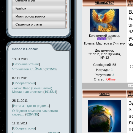
Онлайн игры
Д
Viktoria7507
Крайон
В
Монитор состояния
Б
э
Страница оплаты
ч
Коллежский асессор
у
ж
Группа: Мастера и Учителя
Новое в Блогах
Достижения:
*УРР-2, УРР-3(симв),
КР-12
13.01.2012
[
Сезонное чтение
]
Сообщений:
58
С
Что читаем СЕЙЧАС
(
8015/8
)
Награды:
1
Репутация:
3
07.12.2011
Статус:
Offline
[
Обсерватория
]
Льюис Лаво (Lewis Lavoie).
Мозаичная иллюзия
(
10155/4
)
Д
Ольга
28.11.2011
З
[
Истина - где то рядом...
]
3
О бедном вампире замолвите
слово…
(
8254/15
)
в
л
11.11.2011
п
[
Обсерватория
]