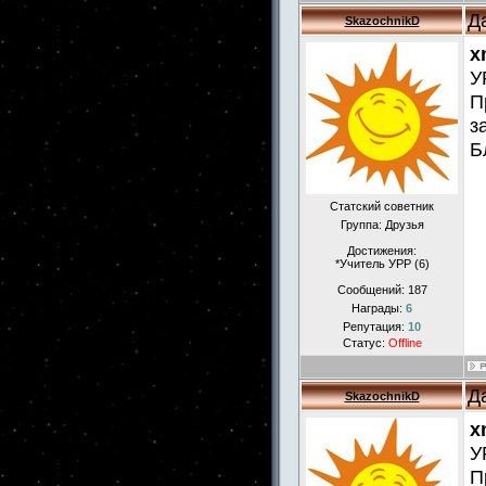
Д
SkazochnikD
x
У
П
з
Б
Статский советник
Группа: Друзья
Достижения:
*Учитель УРР (6)
Сообщений:
187
Награды:
6
Репутация:
10
Статус:
Offline
Д
SkazochnikD
x
У
П