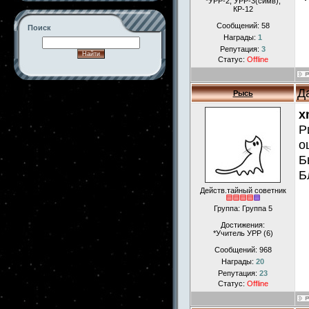
*УРР-2, УРР-3(симв),
КР-12
Сообщений:
58
Поиск
Награды:
1
Репутация:
3
Статус:
Offline
Д
-->
Рысь
x
Р
о
Б
Б
Действ.тайный советник
Группа: Группа 5
Достижения:
*Учитель УРР (6)
Сообщений:
968
Награды:
20
Репутация:
23
Статус:
Offline