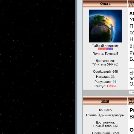
Д
Ольга
x
У
П
с
Н
в
Тайный советник
р
Группа: Группа 5
Б
Достижения:
*Учитель УРР (6)
Сообщений:
648
«
Награды:
21
в
Репутация:
44
О
Статус:
Offline
Д
xned
Р
Канцлер
Группа: Администраторы
В
Достижения:
Самый главный
О
Сообщений:
5859