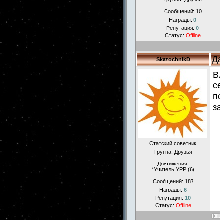
Сообщений:
10
Награды:
0
Репутация:
0
Статус:
Offline
Д
SkazochnikD
В
с
п
з
Статский советник
Группа: Друзья
Достижения:
*Учитель УРР (6)
Сообщений:
187
Награды:
6
Репутация:
10
Статус:
Offline