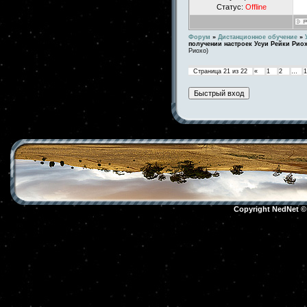
Статус:
Offline
Форум
»
Дистанционное обучение
»
получении настроек Усуи Рейки Рио
Риохо)
Страница
21
из
22
«
1
2
…
1
Copyright NedNet 