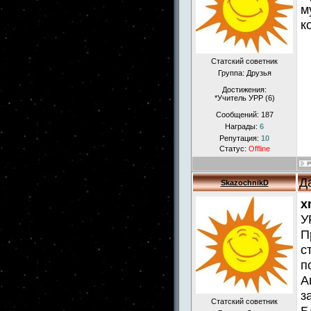
м
к
Статский советник
Группа: Друзья
Достижения:
*Учитель УРР (6)
Сообщений:
187
Награды:
6
Репутация:
10
Статус:
Offline
Д
SkazochnikD
x
У
П
с
п
А
з
Статский советник
Б