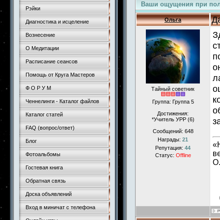
Ваши ощущения при пол
Рэйки
Д
Ольга
Диагностика и исцеление
З
Вознесение
с
О Медитации
п
Расписание сеансов
о
Помощь от Круга Мастеров
л
о
Ф О Р У М
Тайный советник
к
Ченнелинги - Каталог файлов
Группа: Группа 5
о
Достижения:
Каталог статей
з
*Учитель УРР (6)
FAQ (вопрос/ответ)
Сообщений:
648
Награды:
21
Блог
«
Репутация:
44
в
Фотоальбомы
Статус:
Offline
О
Гостевая книга
Обратная связь
Доска объявлений
Вход в миничат с телефона