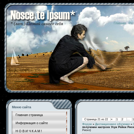
08.08.2026 
Приветствую
Главная
|
Рег
Меню сайта
Главная страница
Страница
21
из
22
«
1
2
…
1
Информация о сайте
Форум
»
Дистанционное обучение
»
получении настроек Усуи Рейки Рио
Риохо)
Н О В И Ч К А М !