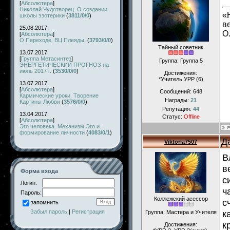
[
Абсолютера
]
Николай Чудотворец. О создании
«
школы эзотерики
(
3811/0/0
)
в
25.08.2017
О
[
Абсолютера
]
О Переходе. ВЦ Плеяды.
(
3793/0/0
)
Тайный советник
13.07.2017
[
Группа Метасинтез
]
Группа: Группа 5
ЭНЕРГЕТИЧЕСКИЙ ПРОГНОЗ на
июль 2017 г.
(
3530/0/0
)
Достижения:
*Учитель УРР (6)
13.07.2017
[
Абсолютера
]
Сообщений:
648
Кармические уроки. Творение
Награды:
21
Картины Любви
(
3576/0/0
)
Репутация:
44
13.04.2017
Статус:
Offline
[
Абсолютера
]
Эго человека. Механизм Эго и
формирование личности
(
4083/0/1
)
Д
Viktoria7507
В
в
Форма входа
с
Логин:
ч
Пароль:
Коллежский асессор
с
запомнить
Забыл пароль
|
Регистрация
к
Группа: Мастера и Учителя
к
Достижения: