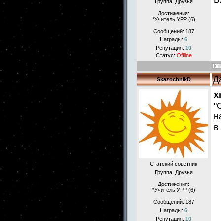
Группа: Друзья
Достижения:
*Учитель УРР (6)
Сообщений:
187
Награды:
6
Репутация:
10
Статус:
Offline
Д
SkazochnikD
x
"
н
в
Статский советник
Группа: Друзья
Достижения:
*Учитель УРР (6)
Сообщений:
187
Награды:
6
Репутация:
10