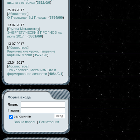
школы эзотерики
(
3812/0/0
)
25.08.2017
[
Абсолютера
]
О Переходе. ВЦ Плеяды.
(
3794/0/0
)
13.07.2017
[
Группа Метасинтез
]
ЭНЕРГЕТИЧЕСКИЙ ПРОГНОЗ на
июль 2017 г.
(
3531/0/0
)
13.07.2017
[
Абсолютера
]
Кармические уроки. Творение
Картины Любви
(
3577/0/0
)
13.04.2017
[
Абсолютера
]
Эго человека. Механизм Эго и
формирование личности
(
4084/0/1
)
Форма входа
Логин:
Пароль:
запомнить
Забыл пароль
|
Регистрация