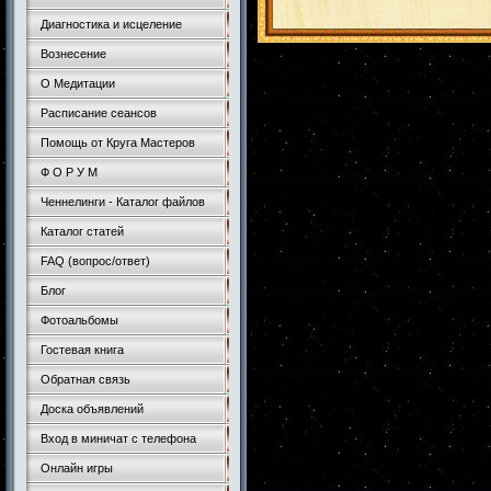
Диагностика и исцеление
Вознесение
О Медитации
Расписание сеансов
Помощь от Круга Мастеров
Ф О Р У М
Ченнелинги - Каталог файлов
Каталог статей
FAQ (вопрос/ответ)
Блог
Фотоальбомы
Гостевая книга
Обратная связь
Доска объявлений
Вход в миничат с телефона
Онлайн игры