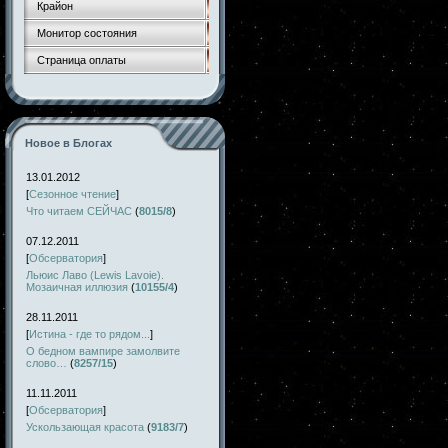
Крайон
Монитор состояния
Страница оплаты
Новое в Блогах
13.01.2012
[
Сезонное чтение
]
Что читаем СЕЙЧАС
(
8015/8
)
07.12.2011
[
Обсерватория
]
Льюис Лаво (Lewis Lavoie).
Мозаичная иллюзия
(
10155/4
)
28.11.2011
[
Истина - где то рядом...
]
О бедном вампире замолвите
слово…
(
8257/15
)
11.11.2011
[
Обсерватория
]
Ускользающая красота
(
9183/7
)