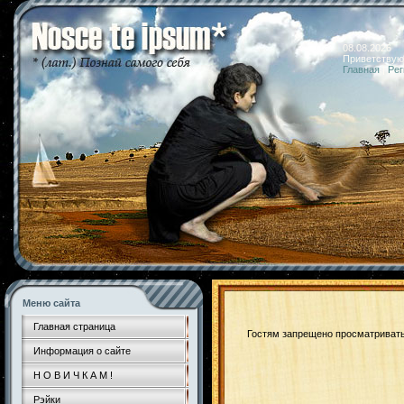
08.08.2026 
Приветствую
Главная
|
Рег
Меню сайта
Главная страница
Гостям запрещено просматривать 
Информация о сайте
Н О В И Ч К А М !
Рэйки