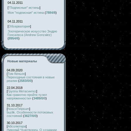
04.11.2011
[
"Подписные" истины
]
Моя "подписная" истина
(
7884/8
)
04.11.2011
[
Обсерватория
]
Эзотерическое искусство Эндрю
Гонсалеса (Andrew Gonzalez)
(
8954/6
)
Новые материалы
04.09.2020
[
Том Кеньон
]
Переходные состояния в новые
реалии
(
2583/0/0
)
22.04.2018
[
Группа Метасинтез
]
Как грамотно пройти «узел
напряженности»
(
3489/0/0
)
31.10.2017
[
NosceTeIpsum
]
buzlik. Особенности потоковых
состояний
(
3627/0/0
)
30.10.2017
[
Абсолютера
]
Николай Чудотворец. О создании