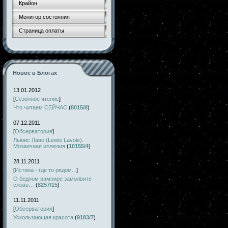
Крайон
Монитор состояния
Страница оплаты
Новое в Блогах
13.01.2012
[
Сезонное чтение
]
Что читаем СЕЙЧАС
(
8015/8
)
07.12.2011
[
Обсерватория
]
Льюис Лаво (Lewis Lavoie).
Мозаичная иллюзия
(
10155/4
)
28.11.2011
[
Истина - где то рядом...
]
О бедном вампире замолвите
слово…
(
8257/15
)
11.11.2011
[
Обсерватория
]
Ускользающая красота
(
9183/7
)