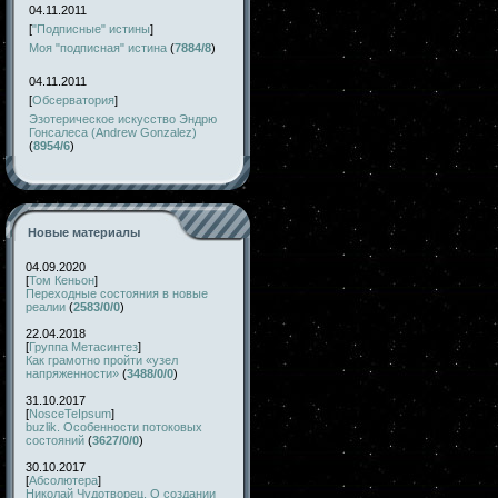
04.11.2011
[
"Подписные" истины
]
Моя "подписная" истина
(
7884/8
)
04.11.2011
[
Обсерватория
]
Эзотерическое искусство Эндрю
Гонсалеса (Andrew Gonzalez)
(
8954/6
)
Новые материалы
04.09.2020
[
Том Кеньон
]
Переходные состояния в новые
реалии
(
2583/0/0
)
22.04.2018
[
Группа Метасинтез
]
Как грамотно пройти «узел
напряженности»
(
3488/0/0
)
31.10.2017
[
NosceTeIpsum
]
buzlik. Особенности потоковых
состояний
(
3627/0/0
)
30.10.2017
[
Абсолютера
]
Николай Чудотворец. О создании