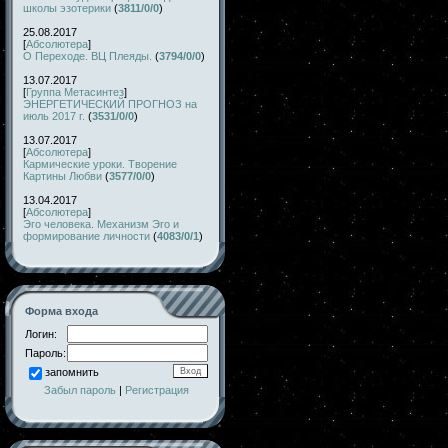
школы эзотерики
(
3811/0/0
)
25.08.2017
[
Абсолютера
]
О Переходе. ВЦ Плеяды.
(
3794/0/0
)
13.07.2017
[
Группа Метасинтез
]
ЭНЕРГЕТИЧЕСКИЙ ПРОГНОЗ на
июль 2017 г.
(
3531/0/0
)
13.07.2017
[
Абсолютера
]
Кармические уроки. Творение
Картины Любви
(
3577/0/0
)
13.04.2017
[
Абсолютера
]
Эго человека. Механизм Эго и
формирование личности
(
4083/0/1
)
Форма входа
Логин:
Пароль:
запомнить
Забыл пароль
|
Регистрация