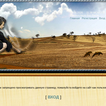
08.08.2026 11:38 МСК/СПБ
Приветствую Вас
Гость
Главная
|
Регистрация
|
Вход
м запрещено просматривать данную страницу, пожалуйста войдите на сайт как пользо
[
ВХОД
]