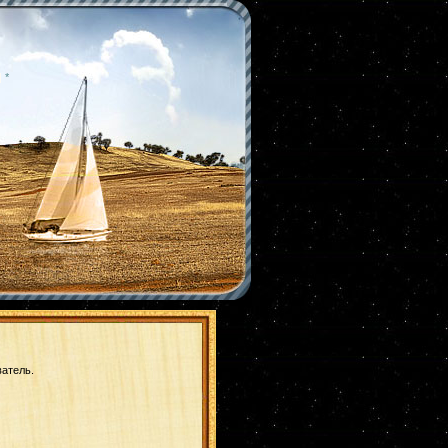
|
*
ватель.