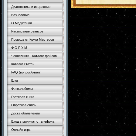
Диагностика и исцеление
Вознесение
О Медитации
Расписание сеансов
Помощь от Круга Мастеров
Ф О Р У М
Ченнелинги - Каталог файлов
Каталог статей
FAQ (вопрос/ответ)
Блог
Фотоальбомы
Гостевая книга
Обратная связь
Доска объявлений
Вход в миничат с телефона
Онлайн игры