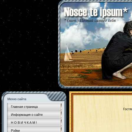
Меню сайта
Главная страница
Гостя
Информация о сайте
Н О В И Ч К А М !
Рэйки