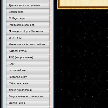
Диагностика и исцеление
Вознесение
О Медитации
Расписание сеансов
Помощь от Круга Мастеров
Ф О Р У М
Ченнелинги - Каталог файлов
Каталог статей
FAQ (вопрос/ответ)
Блог
Фотоальбомы
Гостевая книга
Обратная связь
Доска объявлений
Вход в миничат с телефона
Онлайн игры