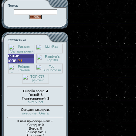
Поиск
Статистика
Онлайн всего:
4
Гостей:
3
Пользователей:
1
svet-v-net
Сегодня заходили:
svet-v-net
,
Ольга
К нам присоединились:
Сегодня: 0
Вчера: 0
За неделю: 0
За месяц: 1