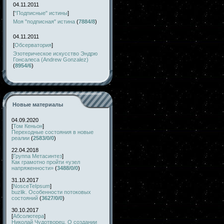
04.11.2011
[
"Подписные" истины
]
Моя "подписная" истина
(
7884/8
)
04.11.2011
[
Обсерватория
]
Эзотерическое искусство Эндрю
Гонсалеса (Andrew Gonzalez)
(
8954/6
)
Новые материалы
04.09.2020
[
Том Кеньон
]
Переходные состояния в новые
реалии
(
2583/0/0
)
22.04.2018
[
Группа Метасинтез
]
Как грамотно пройти «узел
напряженности»
(
3488/0/0
)
31.10.2017
[
NosceTeIpsum
]
buzlik. Особенности потоковых
состояний
(
3627/0/0
)
30.10.2017
[
Абсолютера
]
Николай Чудотворец. О создании