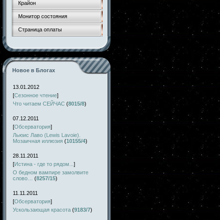
Крайон
Монитор состояния
Страница оплаты
Новое в Блогах
13.01.2012
[
Сезонное чтение
]
Что читаем СЕЙЧАС
(
8015/8
)
07.12.2011
[
Обсерватория
]
Льюис Лаво (Lewis Lavoie).
Мозаичная иллюзия
(
10155/4
)
28.11.2011
[
Истина - где то рядом...
]
О бедном вампире замолвите
слово…
(
8257/15
)
11.11.2011
[
Обсерватория
]
Ускользающая красота
(
9183/7
)