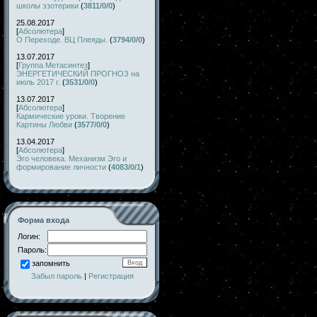
школы эзотерики
(
3811/0/0
)
25.08.2017
[
Абсолютера
]
О Переходе. ВЦ Плеяды.
(
3794/0/0
)
13.07.2017
[
Группа Метасинтез
]
ЭНЕРГЕТИЧЕСКИЙ ПРОГНОЗ на
июль 2017 г.
(
3531/0/0
)
13.07.2017
[
Абсолютера
]
Кармические уроки. Творение
Картины Любви
(
3577/0/0
)
13.04.2017
[
Абсолютера
]
Эго человека. Механизм Эго и
формирование личности
(
4083/0/1
)
Форма входа
Логин:
Пароль:
запомнить
Забыл пароль
|
Регистрация