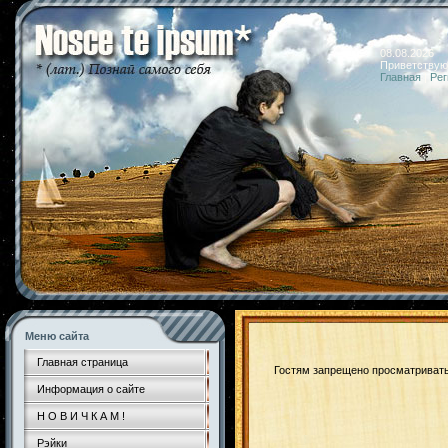
08.08.2026 
Приветствую
Главная
|
Рег
Меню сайта
Главная страница
Гостям запрещено просматривать 
Информация о сайте
Н О В И Ч К А М !
Рэйки