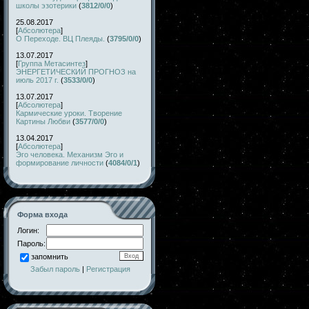
школы эзотерики
(
3812/0/0
)
25.08.2017
[
Абсолютера
]
О Переходе. ВЦ Плеяды.
(
3795/0/0
)
13.07.2017
[
Группа Метасинтез
]
ЭНЕРГЕТИЧЕСКИЙ ПРОГНОЗ на
июль 2017 г.
(
3533/0/0
)
13.07.2017
[
Абсолютера
]
Кармические уроки. Творение
Картины Любви
(
3577/0/0
)
13.04.2017
[
Абсолютера
]
Эго человека. Механизм Эго и
формирование личности
(
4084/0/1
)
Форма входа
Логин:
Пароль:
запомнить
Забыл пароль
|
Регистрация