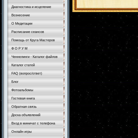
Диагностика и исцеление
Вознесение
О Медитации
Расписание сеансов
Помощь от Круга Мастеров
Ф О Р У М
Ченнелинги - Каталог файлов
Каталог статей
FAQ (вопрос/ответ)
Блог
Фотоальбомы
Гостевая книга
Обратная связь
Доска объявлений
Вход в миничат с телефона
Онлайн игры