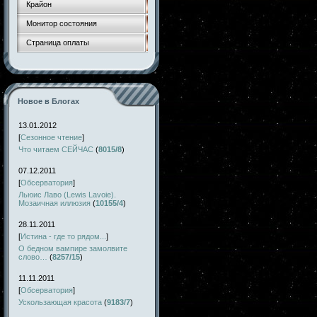
Крайон
Монитор состояния
Страница оплаты
Новое в Блогах
13.01.2012
[
Сезонное чтение
]
Что читаем СЕЙЧАС
(
8015/8
)
07.12.2011
[
Обсерватория
]
Льюис Лаво (Lewis Lavoie).
Мозаичная иллюзия
(
10155/4
)
28.11.2011
[
Истина - где то рядом...
]
О бедном вампире замолвите
слово…
(
8257/15
)
11.11.2011
[
Обсерватория
]
Ускользающая красота
(
9183/7
)