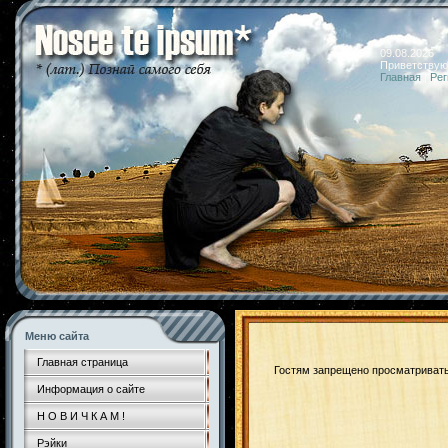
09.08.2026 
Приветствую
Главная
|
Рег
Меню сайта
Главная страница
Гостям запрещено просматривать 
Информация о сайте
Н О В И Ч К А М !
Рэйки