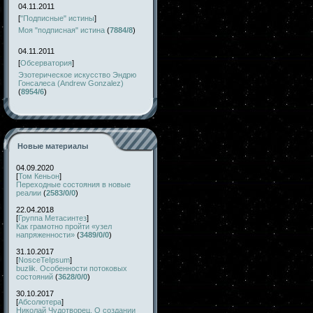
04.11.2011
[
"Подписные" истины
]
Моя "подписная" истина
(
7884/8
)
04.11.2011
[
Обсерватория
]
Эзотерическое искусство Эндрю
Гонсалеса (Andrew Gonzalez)
(
8954/6
)
Новые материалы
04.09.2020
[
Том Кеньон
]
Переходные состояния в новые
реалии
(
2583/0/0
)
22.04.2018
[
Группа Метасинтез
]
Как грамотно пройти «узел
напряженности»
(
3489/0/0
)
31.10.2017
[
NosceTeIpsum
]
buzlik. Особенности потоковых
состояний
(
3628/0/0
)
30.10.2017
[
Абсолютера
]
Николай Чудотворец. О создании