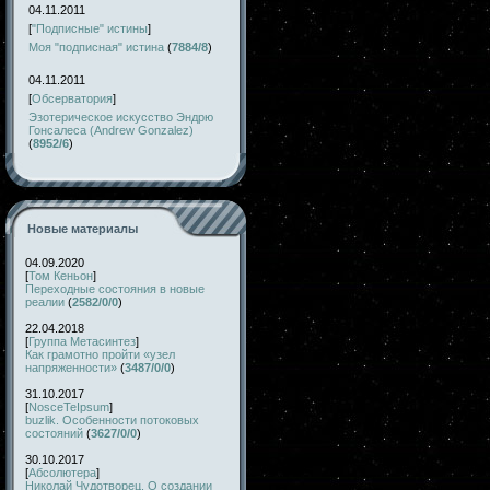
04.11.2011
[
"Подписные" истины
]
Моя "подписная" истина
(
7884/8
)
04.11.2011
[
Обсерватория
]
Эзотерическое искусство Эндрю
Гонсалеса (Andrew Gonzalez)
(
8952/6
)
Новые материалы
04.09.2020
[
Том Кеньон
]
Переходные состояния в новые
реалии
(
2582/0/0
)
22.04.2018
[
Группа Метасинтез
]
Как грамотно пройти «узел
напряженности»
(
3487/0/0
)
31.10.2017
[
NosceTeIpsum
]
buzlik. Особенности потоковых
состояний
(
3627/0/0
)
30.10.2017
[
Абсолютера
]
Николай Чудотворец. О создании