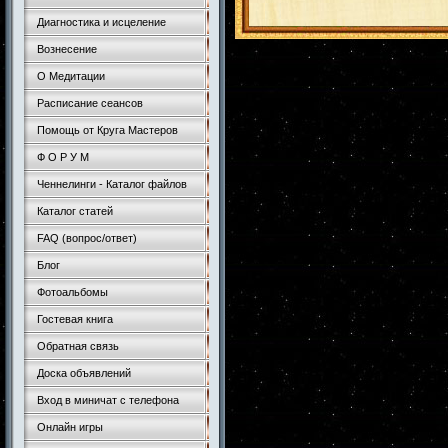
Диагностика и исцеление
Вознесение
О Медитации
Расписание сеансов
Помощь от Круга Мастеров
Ф О Р У М
Ченнелинги - Каталог файлов
Каталог статей
FAQ (вопрос/ответ)
Блог
Фотоальбомы
Гостевая книга
Обратная связь
Доска объявлений
Вход в миничат с телефона
Онлайн игры