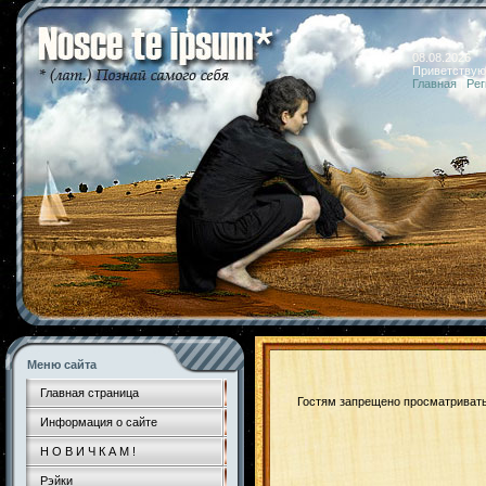
08.08.2026 
Приветствую
Главная
|
Рег
Меню сайта
Главная страница
Гостям запрещено просматривать 
Информация о сайте
Н О В И Ч К А М !
Рэйки