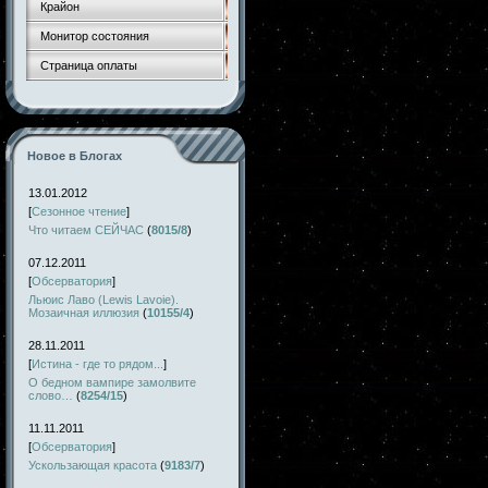
Крайон
Монитор состояния
Страница оплаты
Новое в Блогах
13.01.2012
[
Сезонное чтение
]
Что читаем СЕЙЧАС
(
8015/8
)
07.12.2011
[
Обсерватория
]
Льюис Лаво (Lewis Lavoie).
Мозаичная иллюзия
(
10155/4
)
28.11.2011
[
Истина - где то рядом...
]
О бедном вампире замолвите
слово…
(
8254/15
)
11.11.2011
[
Обсерватория
]
Ускользающая красота
(
9183/7
)