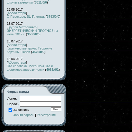
школы эзотерики
(
3811/0/0
)
25.08.2017
[
Абсолютера
]
О Переходе. ВЦ Плеяды.
(
3793/0/0
)
13.07.2017
[
Группа Метасинтез
]
ЭНЕРГЕТИЧЕСКИЙ ПРОГНОЗ на
июль 2017 г.
(
3530/0/0
)
13.07.2017
[
Абсолютера
]
Кармические уроки. Творение
Картины Любви
(
3576/0/0
)
13.04.2017
[
Абсолютера
]
Эго человека. Механизм Эго и
формирование личности
(
4083/0/1
)
Форма входа
Логин:
Пароль:
запомнить
Забыл пароль
|
Регистрация