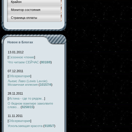
Крайон
Монитор состояния
Страница оплаты
Новое в Блогах
13.01.2012
[
Сезонное чтение
]
Что читаем СЕЙЧАС
(
8018/8
)
07.12.2011
[
Обсерватория
]
Льюис Лаво (Lewis Lavoie).
Мозаичная иллюзия
(
10157/4
)
28.11.2011
[
Истина - где то рядом...
]
О бедном вампире замолвите
слово…
(
8258/15
)
11.11.2011
[
Обсерватория
]
Ускользающая красота
(
9185/7
)