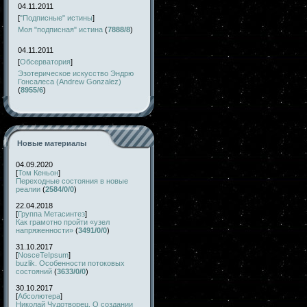
04.11.2011
[
"Подписные" истины
]
Моя "подписная" истина
(
7888/8
)
04.11.2011
[
Обсерватория
]
Эзотерическое искусство Эндрю
Гонсалеса (Andrew Gonzalez)
(
8955/6
)
Новые материалы
04.09.2020
[
Том Кеньон
]
Переходные состояния в новые
реалии
(
2584/0/0
)
22.04.2018
[
Группа Метасинтез
]
Как грамотно пройти «узел
напряженности»
(
3491/0/0
)
31.10.2017
[
NosceTeIpsum
]
buzlik. Особенности потоковых
состояний
(
3633/0/0
)
30.10.2017
[
Абсолютера
]
Николай Чудотворец. О создании