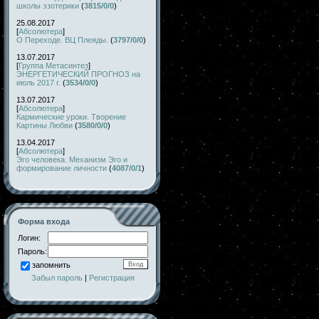
школы эзотерики
(
3815/0/0
)
25.08.2017
[
Абсолютера
]
О Переходе. ВЦ Плеяды.
(
3797/0/0
)
13.07.2017
[
Группа Метасинтез
]
ЭНЕРГЕТИЧЕСКИЙ ПРОГНОЗ на
июль 2017 г.
(
3534/0/0
)
13.07.2017
[
Абсолютера
]
Кармические уроки. Творение
Картины Любви
(
3580/0/0
)
13.04.2017
[
Абсолютера
]
Эго человека. Механизм Эго и
формирование личности
(
4087/0/1
)
Форма входа
Логин:
Пароль:
запомнить
Забыл пароль
|
Регистрация