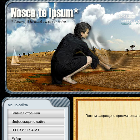
10.08.2026 
Приветствую
Главная
|
Рег
Меню сайта
Главная страница
Гостям запрещено просматривать 
Информация о сайте
Н О В И Ч К А М !
Рэйки