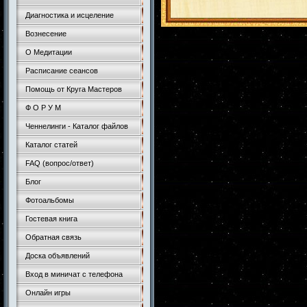
Диагностика и исцеление
Вознесение
О Медитации
Расписание сеансов
Помощь от Круга Мастеров
Ф О Р У М
Ченнелинги - Каталог файлов
Каталог статей
FAQ (вопрос/ответ)
Блог
Фотоальбомы
Гостевая книга
Обратная связь
Доска объявлений
Вход в миничат с телефона
Онлайн игры