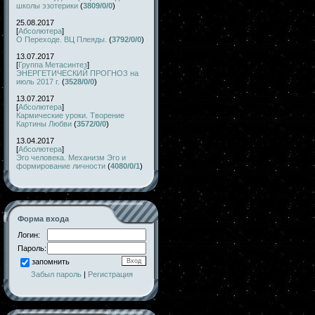
школы эзотерики
(
3809/0/0
)
25.08.2017
[
Абсолютера
]
О Переходе. ВЦ Плеяды.
(
3792/0/0
)
13.07.2017
[
Группа Метасинтез
]
ЭНЕРГЕТИЧЕСКИЙ ПРОГНОЗ на
июль 2017 г.
(
3528/0/0
)
13.07.2017
[
Абсолютера
]
Кармические уроки. Творение
Картины Любви
(
3572/0/0
)
13.04.2017
[
Абсолютера
]
Эго человека. Механизм Эго и
формирование личности
(
4080/0/1
)
Форма входа
Логин:
Пароль:
запомнить
Забыл пароль
|
Регистрация