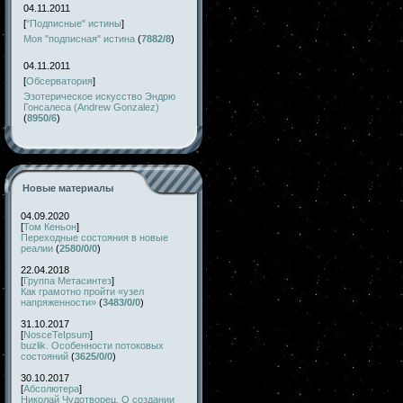
04.11.2011
[
"Подписные" истины
]
Моя "подписная" истина
(
7882/8
)
04.11.2011
[
Обсерватория
]
Эзотерическое искусство Эндрю
Гонсалеса (Andrew Gonzalez)
(
8950/6
)
Новые материалы
04.09.2020
[
Том Кеньон
]
Переходные состояния в новые
реалии
(
2580/0/0
)
22.04.2018
[
Группа Метасинтез
]
Как грамотно пройти «узел
напряженности»
(
3483/0/0
)
31.10.2017
[
NosceTeIpsum
]
buzlik. Особенности потоковых
состояний
(
3625/0/0
)
30.10.2017
[
Абсолютера
]
Николай Чудотворец. О создании