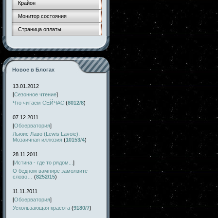
Крайон
Монитор состояния
Страница оплаты
Новое в Блогах
13.01.2012
[
Сезонное чтение
]
Что читаем СЕЙЧАС
(
8012/8
)
07.12.2011
[
Обсерватория
]
Льюис Лаво (Lewis Lavoie).
Мозаичная иллюзия
(
10153/4
)
28.11.2011
[
Истина - где то рядом...
]
О бедном вампире замолвите
слово…
(
8252/15
)
11.11.2011
[
Обсерватория
]
Ускользающая красота
(
9180/7
)