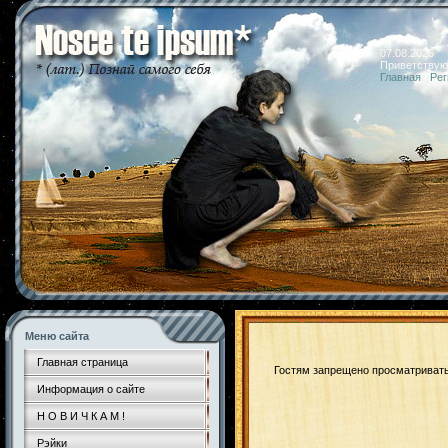
07.08.2026 
Приветствую
Главная
|
Рег
Меню сайта
Главная страница
Гостям запрещено просматривать 
Информация о сайте
Н О В И Ч К А М !
Рэйки