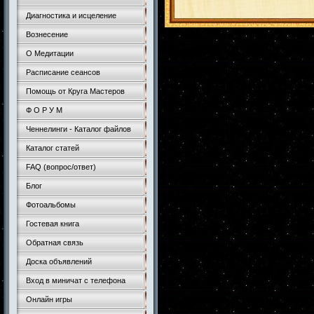
Диагностика и исцеление
Вознесение
О Медитации
Расписание сеансов
Помощь от Круга Мастеров
Ф О Р У М
Ченнелинги - Каталог файлов
Каталог статей
FAQ (вопрос/ответ)
Блог
Фотоальбомы
Гостевая книга
Обратная связь
Доска объявлений
Вход в миничат с телефона
Онлайн игры