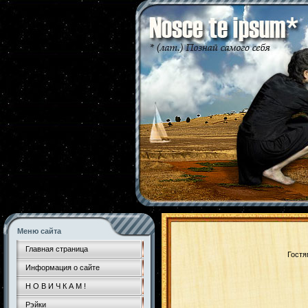
Меню сайта
Главная страница
Гостя
Информация о сайте
Н О В И Ч К А М !
Рэйки