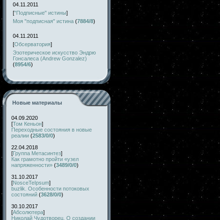
04.11.2011
[
"Подписные" истины
]
Моя "подписная" истина
(
7884/8
)
04.11.2011
[
Обсерватория
]
Эзотерическое искусство Эндрю
Гонсалеса (Andrew Gonzalez)
(
8954/6
)
Новые материалы
04.09.2020
[
Том Кеньон
]
Переходные состояния в новые
реалии
(
2583/0/0
)
22.04.2018
[
Группа Метасинтез
]
Как грамотно пройти «узел
напряженности»
(
3489/0/0
)
31.10.2017
[
NosceTeIpsum
]
buzlik. Особенности потоковых
состояний
(
3628/0/0
)
30.10.2017
[
Абсолютера
]
Николай Чудотворец. О создании