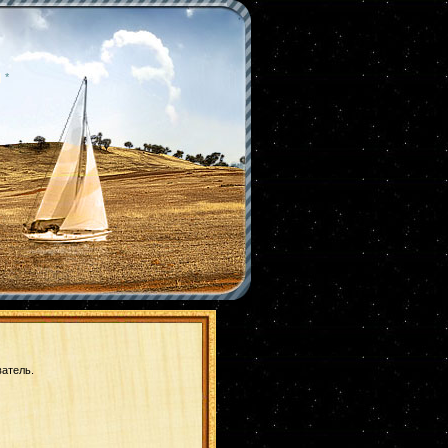
|
*
ватель.