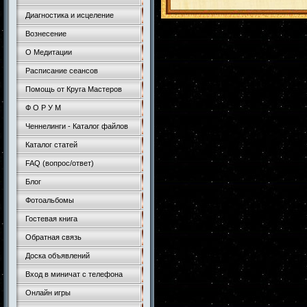
Диагностика и исцеление
Вознесение
О Медитации
Расписание сеансов
Помощь от Круга Мастеров
Ф О Р У М
Ченнелинги - Каталог файлов
Каталог статей
FAQ (вопрос/ответ)
Блог
Фотоальбомы
Гостевая книга
Обратная связь
Доска объявлений
Вход в миничат с телефона
Онлайн игры