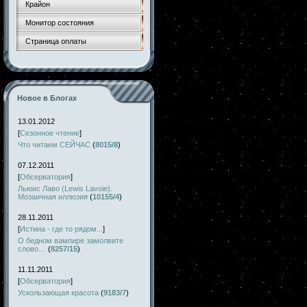
Крайон
Монитор состояния
Страница оплаты
Новое в Блогах
13.01.2012
[
Сезонное чтение
]
Что читаем СЕЙЧАС
(
8015/8
)
07.12.2011
[
Обсерватория
]
Льюис Лаво (Lewis Lavoie).
Мозаичная иллюзия
(
10155/4
)
28.11.2011
[
Истина - где то рядом...
]
О бедном вампире замолвите
слово…
(
8257/15
)
11.11.2011
[
Обсерватория
]
Ускользающая красота
(
9183/7
)