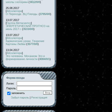
школы эзотерики
(
3812/0/0
)
25.08.2017
[
Абсолютера
]
О Переходе. ВЦ Плеяды.
(
3795/0/0
)
13.07.2017
[
Группа Метасинтез
]
ЭНЕРГЕТИЧЕСКИЙ ПРОГНОЗ на
июль 2017 г.
(
3533/0/0
)
13.07.2017
[
Абсолютера
]
Кармические уроки. Творение
Картины Любви
(
3577/0/0
)
13.04.2017
[
Абсолютера
]
Эго человека. Механизм Эго и
формирование личности
(
4084/0/1
)
Форма входа
Логин:
Пароль:
запомнить
Забыл пароль
|
Регистрация