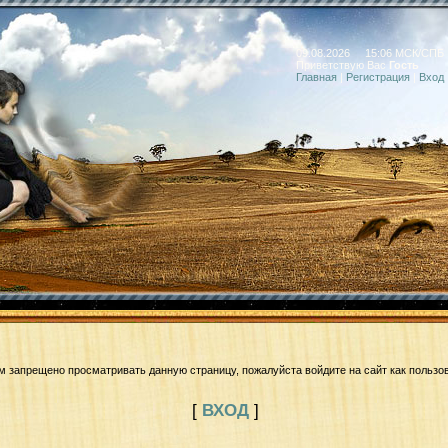
09.08.2026 15:06 МСК/СПБ
Приветствую Вас
Гость
Главная
|
Регистрация
|
Вход
м запрещено просматривать данную страницу, пожалуйста войдите на сайт как пользо
[
ВХОД
]