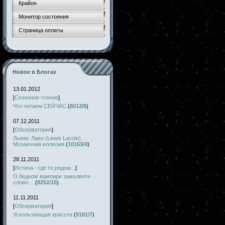
Крайон
Монитор состояния
Страница оплаты
Новое в Блогах
13.01.2012
[
Сезонное чтение
]
Что читаем СЕЙЧАС
(
8012/8
)
07.12.2011
[
Обсерватория
]
Льюис Лаво (Lewis Lavoie).
Мозаичная иллюзия
(
10153/4
)
28.11.2011
[
Истина - где то рядом...
]
О бедном вампире замолвите
слово…
(
8252/15
)
11.11.2011
[
Обсерватория
]
Ускользающая красота
(
9181/7
)