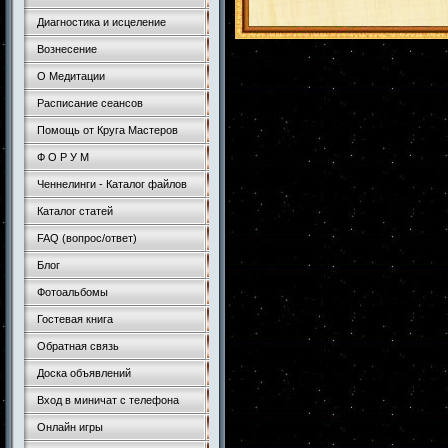
Диагностика и исцеление
Вознесение
О Медитации
Расписание сеансов
Помощь от Круга Мастеров
Ф О Р У М
Ченнелинги - Каталог файлов
Каталог статей
FAQ (вопрос/ответ)
Блог
Фотоальбомы
Гостевая книга
Обратная связь
Доска объявлений
Вход в миничат с телефона
Онлайн игры