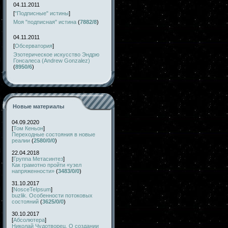
04.11.2011
[
"Подписные" истины
]
Моя "подписная" истина
(
7882/8
)
04.11.2011
[
Обсерватория
]
Эзотерическое искусство Эндрю
Гонсалеса (Andrew Gonzalez)
(
8950/6
)
Новые материалы
04.09.2020
[
Том Кеньон
]
Переходные состояния в новые
реалии
(
2580/0/0
)
22.04.2018
[
Группа Метасинтез
]
Как грамотно пройти «узел
напряженности»
(
3483/0/0
)
31.10.2017
[
NosceTeIpsum
]
buzlik. Особенности потоковых
состояний
(
3625/0/0
)
30.10.2017
[
Абсолютера
]
Николай Чудотворец. О создании