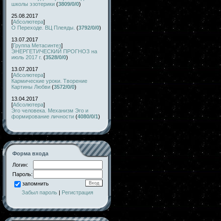
школы эзотерики
(
3809/0/0
)
25.08.2017
[
Абсолютера
]
О Переходе. ВЦ Плеяды.
(
3792/0/0
)
13.07.2017
[
Группа Метасинтез
]
ЭНЕРГЕТИЧЕСКИЙ ПРОГНОЗ на
июль 2017 г.
(
3528/0/0
)
13.07.2017
[
Абсолютера
]
Кармические уроки. Творение
Картины Любви
(
3572/0/0
)
13.04.2017
[
Абсолютера
]
Эго человека. Механизм Эго и
формирование личности
(
4080/0/1
)
Форма входа
Логин:
Пароль:
запомнить
Забыл пароль
|
Регистрация