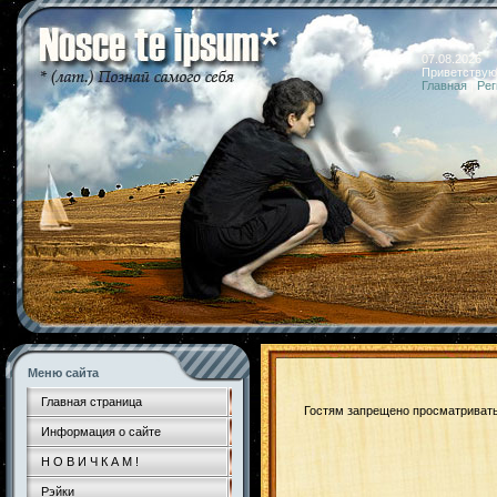
07.08.2026 
Приветствую
Главная
|
Рег
Меню сайта
Главная страница
Гостям запрещено просматривать 
Информация о сайте
Н О В И Ч К А М !
Рэйки