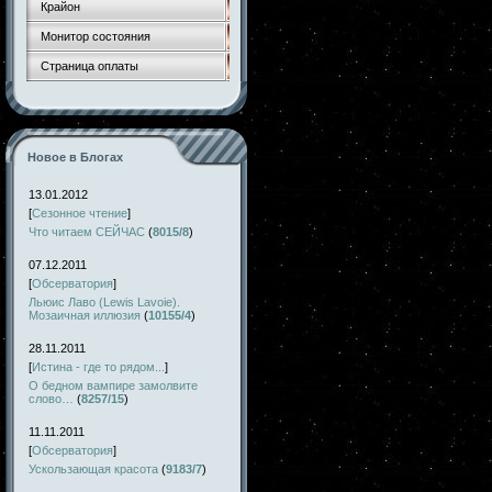
Крайон
Монитор состояния
Страница оплаты
Новое в Блогах
13.01.2012
[
Сезонное чтение
]
Что читаем СЕЙЧАС
(
8015/8
)
07.12.2011
[
Обсерватория
]
Льюис Лаво (Lewis Lavoie).
Мозаичная иллюзия
(
10155/4
)
28.11.2011
[
Истина - где то рядом...
]
О бедном вампире замолвите
слово…
(
8257/15
)
11.11.2011
[
Обсерватория
]
Ускользающая красота
(
9183/7
)