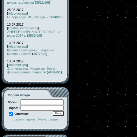
школы эзотерики
(
3812/0/0
)
25.08.2017
[
Абсолютера
]
О Переходе. ВЦ Плеяды.
(
3794/0/0
)
13.07.2017
[
Группа Метасинтез
]
ЭНЕРГЕТИЧЕСКИЙ ПРОГНОЗ на
июль 2017 г.
(
3533/0/0
)
13.07.2017
[
Абсолютера
]
Кармические уроки. Творение
Картины Любви
(
3577/0/0
)
13.04.2017
[
Абсолютера
]
Эго человека. Механизм Эго и
формирование личности
(
4084/0/1
)
Форма входа
Логин:
Пароль:
запомнить
Забыл пароль
|
Регистрация