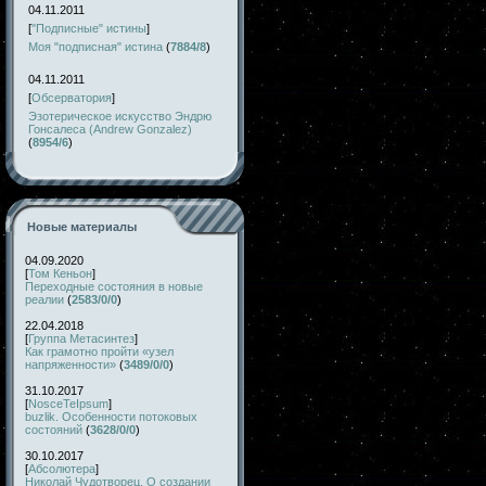
04.11.2011
[
"Подписные" истины
]
Моя "подписная" истина
(
7884/8
)
04.11.2011
[
Обсерватория
]
Эзотерическое искусство Эндрю
Гонсалеса (Andrew Gonzalez)
(
8954/6
)
Новые материалы
04.09.2020
[
Том Кеньон
]
Переходные состояния в новые
реалии
(
2583/0/0
)
22.04.2018
[
Группа Метасинтез
]
Как грамотно пройти «узел
напряженности»
(
3489/0/0
)
31.10.2017
[
NosceTeIpsum
]
buzlik. Особенности потоковых
состояний
(
3628/0/0
)
30.10.2017
[
Абсолютера
]
Николай Чудотворец. О создании