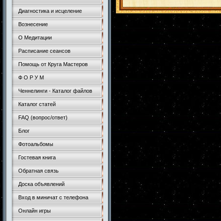
Диагностика и исцеление
Вознесение
О Медитации
Расписание сеансов
Помощь от Круга Мастеров
Ф О Р У М
Ченнелинги - Каталог файлов
Каталог статей
FAQ (вопрос/ответ)
Блог
Фотоальбомы
Гостевая книга
Обратная связь
Доска объявлений
Вход в миничат с телефона
Онлайн игры