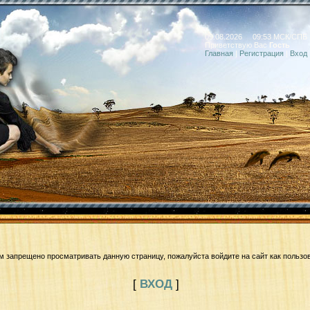
09.08.2026 09:53 МСК/СПБ
Приветствую Вас
Гость
Главная
|
Регистрация
|
Вход
м запрещено просматривать данную страницу, пожалуйста войдите на сайт как пользо
[
ВХОД
]