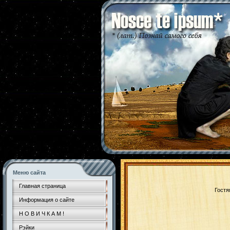
Меню сайта
Главная страница
Гостя
Информация о сайте
Н О В И Ч К А М !
Рэйки