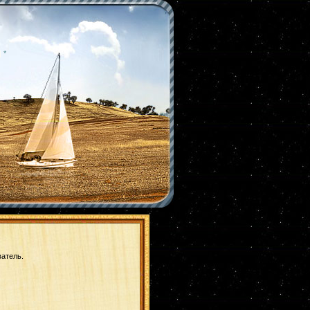
|
*
ватель.