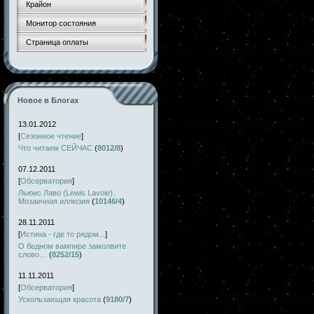
Крайон
Монитор состояния
Страница оплаты
Новое в Блогах
13.01.2012
[
Сезонное чтение
]
Что читаем СЕЙЧАС
(
8012/8
)
07.12.2011
[
Обсерватория
]
Льюис Лаво (Lewis Lavoie).
Мозаичная иллюзия
(
10146/4
)
28.11.2011
[
Истина - где то рядом...
]
О бедном вампире замолвите
слово…
(
8252/15
)
11.11.2011
[
Обсерватория
]
Ускользающая красота
(
9180/7
)