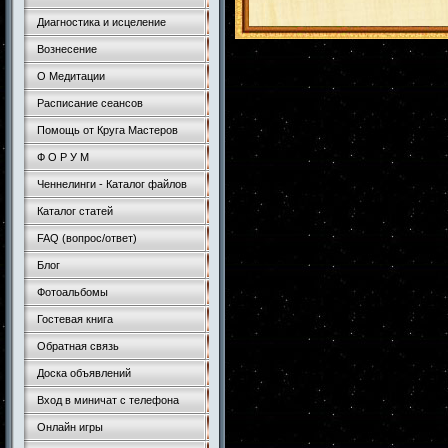
Диагностика и исцеление
Вознесение
О Медитации
Расписание сеансов
Помощь от Круга Мастеров
Ф О Р У М
Ченнелинги - Каталог файлов
Каталог статей
FAQ (вопрос/ответ)
Блог
Фотоальбомы
Гостевая книга
Обратная связь
Доска объявлений
Вход в миничат с телефона
Онлайн игры