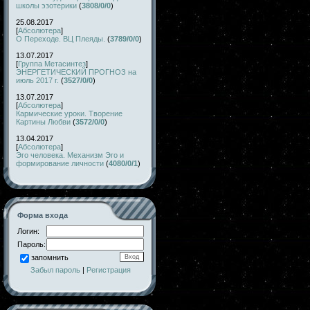
школы эзотерики
(
3808/0/0
)
25.08.2017
[
Абсолютера
]
О Переходе. ВЦ Плеяды.
(
3789/0/0
)
13.07.2017
[
Группа Метасинтез
]
ЭНЕРГЕТИЧЕСКИЙ ПРОГНОЗ на
июль 2017 г.
(
3527/0/0
)
13.07.2017
[
Абсолютера
]
Кармические уроки. Творение
Картины Любви
(
3572/0/0
)
13.04.2017
[
Абсолютера
]
Эго человека. Механизм Эго и
формирование личности
(
4080/0/1
)
Форма входа
Логин:
Пароль:
запомнить
Забыл пароль
|
Регистрация