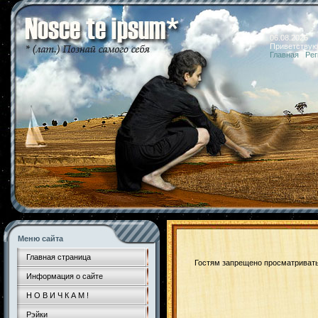
06.08.2026 
Приветствую
Главная
|
Рег
Меню сайта
Главная страница
Гостям запрещено просматривать 
Информация о сайте
Н О В И Ч К А М !
Рэйки