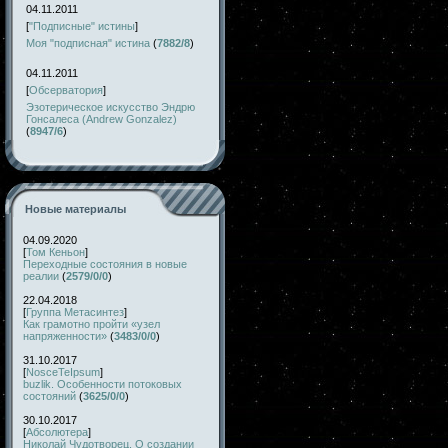
04.11.2011
[
"Подписные" истины
]
Моя "подписная" истина
(
7882/8
)
04.11.2011
[
Обсерватория
]
Эзотерическое искусство Эндрю
Гонсалеса (Andrew Gonzalez)
(
8947/6
)
Новые материалы
04.09.2020
[
Том Кеньон
]
Переходные состояния в новые
реалии
(
2579/0/0
)
22.04.2018
[
Группа Метасинтез
]
Как грамотно пройти «узел
напряженности»
(
3483/0/0
)
31.10.2017
[
NosceTeIpsum
]
buzlik. Особенности потоковых
состояний
(
3625/0/0
)
30.10.2017
[
Абсолютера
]
Николай Чудотворец. О создании