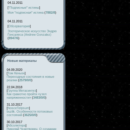
04.11.2011
[
"Подписные" истины
]
Моя "подписная" истина
(
7882/8
)
04.11.2011
[
Обсерватория
]
Эзотерическое искусство Эндрю
Гонсалеса (Andrew Gonzalez)
(
8947/6
)
Новые материалы
04.09.2020
[
Том Кеньон
]
Переходные состояния в новые
реалии
(
2579/0/0
)
22.04.2018
[
Группа Метасинтез
]
Как грамотно пройти «узел
напряженности»
(
3483/0/0
)
31.10.2017
[
NosceTeIpsum
]
buzlik. Особенности потоковых
состояний
(
3625/0/0
)
30.10.2017
[
Абсолютера
]
Николай Чудотворец. О создании