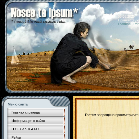
06.08.2026 
Приветствую
Главная
|
Рег
Меню сайта
Главная страница
Гостям запрещено просматривать 
Информация о сайте
Н О В И Ч К А М !
Рэйки