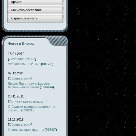
Крайон
Монитор состояния
Страница оплаты
Новое в Блогах
13.01.2012
[
Сезонное чтение
]
Что читаем СЕЙЧАС
(
8012/8
)
07.12.2011
[
Обсерватория
]
Льюис Лаво (Lewis Lavoie).
Мозаичная иллюзия
(
10146/4
)
28.11.2011
[
Истина - где то рядом...
]
О бедном вампире замолвите
слово…
(
8252/15
)
11.11.2011
[
Обсерватория
]
Ускользающая красота
(
9180/7
)