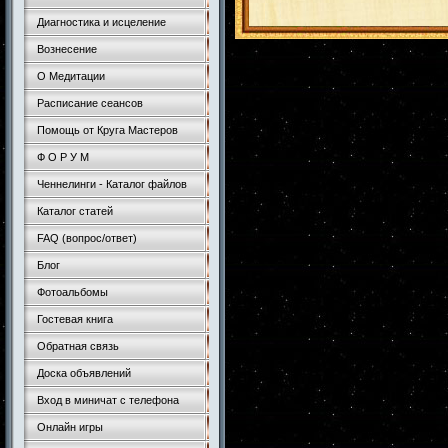
Диагностика и исцеление
Вознесение
О Медитации
Расписание сеансов
Помощь от Круга Мастеров
Ф О Р У М
Ченнелинги - Каталог файлов
Каталог статей
FAQ (вопрос/ответ)
Блог
Фотоальбомы
Гостевая книга
Обратная связь
Доска объявлений
Вход в миничат с телефона
Онлайн игры