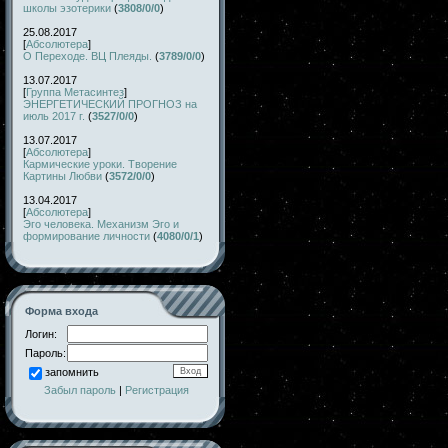
школы эзотерики
(
3808/0/0
)
25.08.2017
[
Абсолютера
]
О Переходе. ВЦ Плеяды.
(
3789/0/0
)
13.07.2017
[
Группа Метасинтез
]
ЭНЕРГЕТИЧЕСКИЙ ПРОГНОЗ на
июль 2017 г.
(
3527/0/0
)
13.07.2017
[
Абсолютера
]
Кармические уроки. Творение
Картины Любви
(
3572/0/0
)
13.04.2017
[
Абсолютера
]
Эго человека. Механизм Эго и
формирование личности
(
4080/0/1
)
Форма входа
Логин:
Пароль:
запомнить
Забыл пароль
|
Регистрация