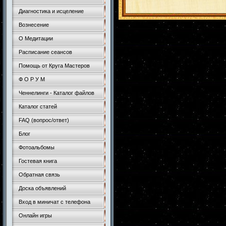
Диагностика и исцеление
Вознесение
О Медитации
Расписание сеансов
Помощь от Круга Мастеров
Ф О Р У М
Ченнелинги - Каталог файлов
Каталог статей
FAQ (вопрос/ответ)
Блог
Фотоальбомы
Гостевая книга
Обратная связь
Доска объявлений
Вход в миничат с телефона
Онлайн игры