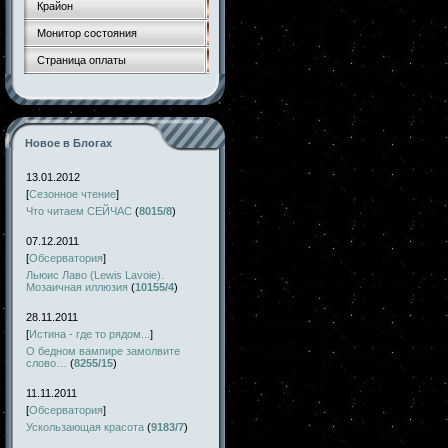
Крайон
Монитор состояния
Страница оплаты
Новое в Блогах
13.01.2012
[
Сезонное чтение
]
Что читаем СЕЙЧАС
(
8015/8
)
07.12.2011
[
Обсерватория
]
Льюис Лаво (Lewis Lavoie).
Мозаичная иллюзия
(
10155/4
)
28.11.2011
[
Истина - где то рядом...
]
О бедном вампире замолвите
слово…
(
8255/15
)
11.11.2011
[
Обсерватория
]
Ускользающая красота
(
9183/7
)