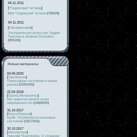
04.11.2011
[
"Подписные" истины
]
Моя "подписная" истина
(
7884/8
)
04.11.2011
[
Обсерватория
]
Эзотерическое искусство Эндрю
Гонсалеса (Andrew Gonzalez)
(
8952/6
)
Новые материалы
04.09.2020
[
Том Кеньон
]
Переходные состояния в новые
реалии
(
2582/0/0
)
22.04.2018
[
Группа Метасинтез
]
Как грамотно пройти «узел
напряженности»
(
3488/0/0
)
31.10.2017
[
NosceTeIpsum
]
buzlik. Особенности потоковых
состояний
(
3627/0/0
)
30.10.2017
[
Абсолютера
]
Николай Чудотворец. О создании