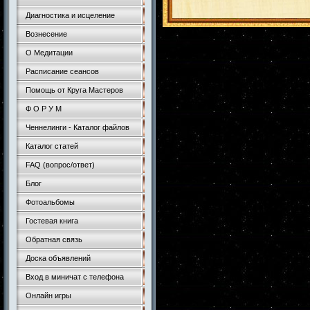
Диагностика и исцеление
Вознесение
О Медитации
Расписание сеансов
Помощь от Круга Мастеров
Ф О Р У М
Ченнелинги - Каталог файлов
Каталог статей
FAQ (вопрос/ответ)
Блог
Фотоальбомы
Гостевая книга
Обратная связь
Доска объявлений
Вход в миничат с телефона
Онлайн игры