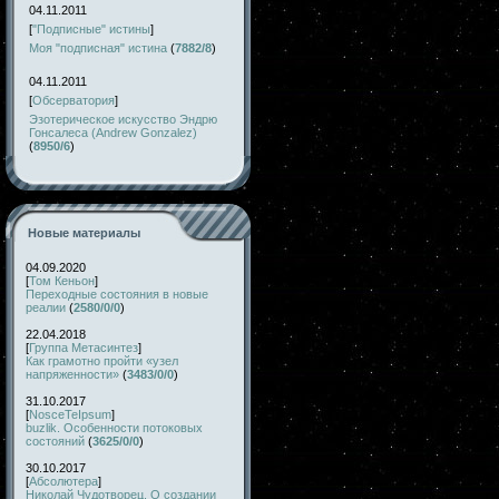
04.11.2011
[
"Подписные" истины
]
Моя "подписная" истина
(
7882/8
)
04.11.2011
[
Обсерватория
]
Эзотерическое искусство Эндрю
Гонсалеса (Andrew Gonzalez)
(
8950/6
)
Новые материалы
04.09.2020
[
Том Кеньон
]
Переходные состояния в новые
реалии
(
2580/0/0
)
22.04.2018
[
Группа Метасинтез
]
Как грамотно пройти «узел
напряженности»
(
3483/0/0
)
31.10.2017
[
NosceTeIpsum
]
buzlik. Особенности потоковых
состояний
(
3625/0/0
)
30.10.2017
[
Абсолютера
]
Николай Чудотворец. О создании