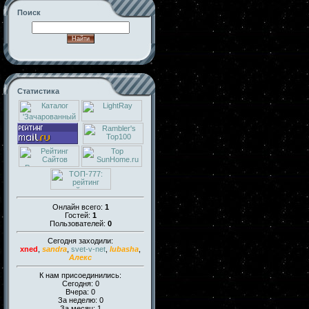
Поиск
Статистика
Онлайн всего:
1
Гостей:
1
Пользователей:
0
Сегодня заходили:
xned
,
sandra
,
svet-v-net
,
lubasha
,
Алекс
К нам присоединились:
Сегодня: 0
Вчера: 0
За неделю: 0
За месяц: 1