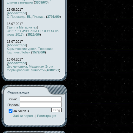
школы эзотерики
(
3809/0/0
)
25.08.2017
[
Абсолютера
]
О Переходе. ВЦ Плеяды.
(
3791/0/0
)
13.07.2017
[
Группа Метасинтез
]
ЭНЕРГЕТИЧЕСКИЙ ПРОГНОЗ на
июль 2017 г.
(
3528/0/0
)
13.07.2017
[
Абсолютера
]
Кармические уроки. Творение
Картины Любви
(
3572/0/0
)
13.04.2017
[
Абсолютера
]
Эго человека. Механизм Эго и
формирование личности
(
4080/0/1
)
Форма входа
Логин:
Пароль:
запомнить
Забыл пароль
|
Регистрация