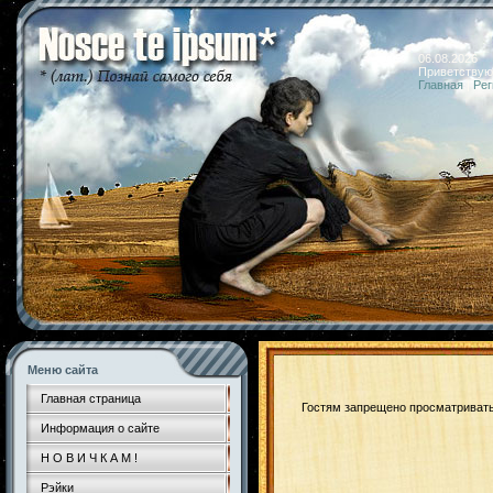
06.08.2026 
Приветствую
Главная
|
Рег
Меню сайта
Главная страница
Гостям запрещено просматривать 
Информация о сайте
Н О В И Ч К А М !
Рэйки