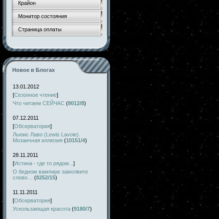
Крайон
Монитор состояния
Страница оплаты
Новое в Блогах
13.01.2012
[
Сезонное чтение
]
Что читаем СЕЙЧАС
(
8012/8
)
07.12.2011
[
Обсерватория
]
Льюис Лаво (Lewis Lavoie).
Мозаичная иллюзия
(
10151/4
)
28.11.2011
[
Истина - где то рядом...
]
О бедном вампире замолвите
слово…
(
8252/15
)
11.11.2011
[
Обсерватория
]
Ускользающая красота
(
9180/7
)