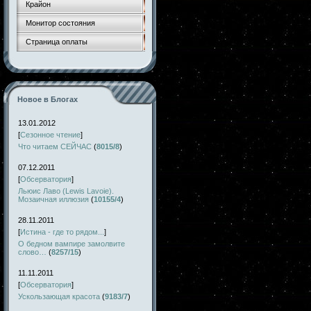
Крайон
Монитор состояния
Страница оплаты
Новое в Блогах
13.01.2012
[
Сезонное чтение
]
Что читаем СЕЙЧАС
(
8015/8
)
07.12.2011
[
Обсерватория
]
Льюис Лаво (Lewis Lavoie).
Мозаичная иллюзия
(
10155/4
)
28.11.2011
[
Истина - где то рядом...
]
О бедном вампире замолвите
слово…
(
8257/15
)
11.11.2011
[
Обсерватория
]
Ускользающая красота
(
9183/7
)