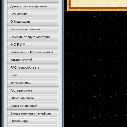
Диагностика и исцеление
Вознесение
О Медитации
Расписание сеансов
Помощь от Круга Мастеров
Ф О Р У М
Ченнелинги - Каталог файлов
Каталог статей
FAQ (вопрос/ответ)
Блог
Фотоальбомы
Гостевая книга
Обратная связь
Доска объявлений
Вход в миничат с телефона
Онлайн игры