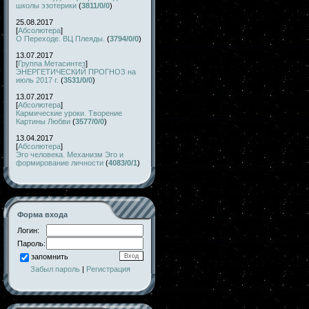
школы эзотерики
(
3811/0/0
)
25.08.2017
[
Абсолютера
]
О Переходе. ВЦ Плеяды.
(
3794/0/0
)
13.07.2017
[
Группа Метасинтез
]
ЭНЕРГЕТИЧЕСКИЙ ПРОГНОЗ на
июль 2017 г.
(
3531/0/0
)
13.07.2017
[
Абсолютера
]
Кармические уроки. Творение
Картины Любви
(
3577/0/0
)
13.04.2017
[
Абсолютера
]
Эго человека. Механизм Эго и
формирование личности
(
4083/0/1
)
Форма входа
Логин:
Пароль:
запомнить
Забыл пароль
|
Регистрация