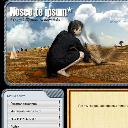
08.08.2026 
Приветствую
Главная
|
Рег
Меню сайта
Главная страница
Гостям запрещено просматривать 
Информация о сайте
Н О В И Ч К А М !
Рэйки