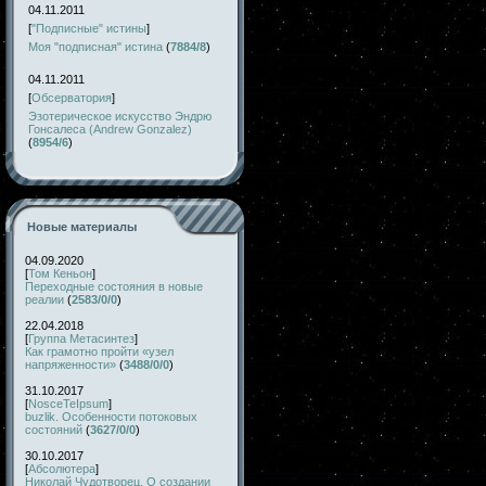
04.11.2011
[
"Подписные" истины
]
Моя "подписная" истина
(
7884/8
)
04.11.2011
[
Обсерватория
]
Эзотерическое искусство Эндрю
Гонсалеса (Andrew Gonzalez)
(
8954/6
)
Новые материалы
04.09.2020
[
Том Кеньон
]
Переходные состояния в новые
реалии
(
2583/0/0
)
22.04.2018
[
Группа Метасинтез
]
Как грамотно пройти «узел
напряженности»
(
3488/0/0
)
31.10.2017
[
NosceTeIpsum
]
buzlik. Особенности потоковых
состояний
(
3627/0/0
)
30.10.2017
[
Абсолютера
]
Николай Чудотворец. О создании