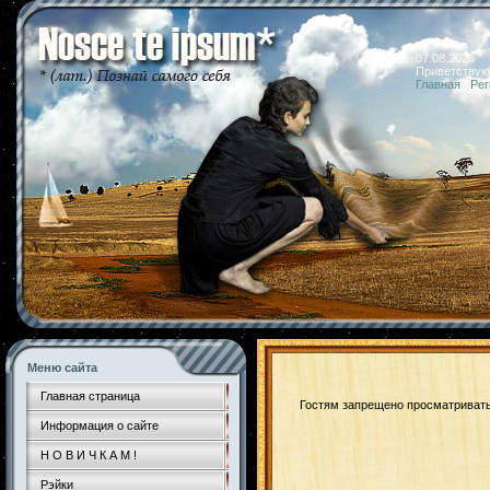
07.08.2026 
Приветствую
Главная
|
Рег
Меню сайта
Главная страница
Гостям запрещено просматривать 
Информация о сайте
Н О В И Ч К А М !
Рэйки