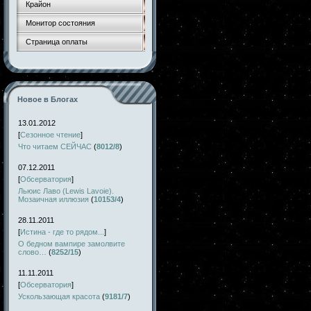
Крайон
Монитор состояния
Страница оплаты
Новое в Блогах
13.01.2012
[
Сезонное чтение
]
Что читаем СЕЙЧАС
(
8012/8
)
07.12.2011
[
Обсерватория
]
Льюис Лаво (Lewis Lavoie).
Мозаичная иллюзия
(
10153/4
)
28.11.2011
[
Истина - где то рядом...
]
О бедном вампире замолвите
слово…
(
8252/15
)
11.11.2011
[
Обсерватория
]
Ускользающая красота
(
9181/7
)