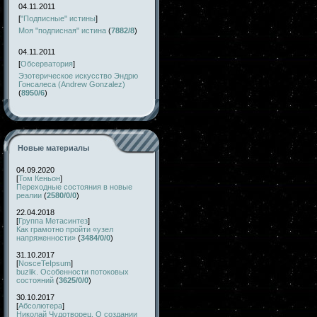
04.11.2011
[
"Подписные" истины
]
Моя "подписная" истина
(
7882/8
)
04.11.2011
[
Обсерватория
]
Эзотерическое искусство Эндрю
Гонсалеса (Andrew Gonzalez)
(
8950/6
)
Новые материалы
04.09.2020
[
Том Кеньон
]
Переходные состояния в новые
реалии
(
2580/0/0
)
22.04.2018
[
Группа Метасинтез
]
Как грамотно пройти «узел
напряженности»
(
3484/0/0
)
31.10.2017
[
NosceTeIpsum
]
buzlik. Особенности потоковых
состояний
(
3625/0/0
)
30.10.2017
[
Абсолютера
]
Николай Чудотворец. О создании