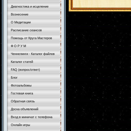
Диагностика и исцеление
Вознесение
О Медитации
Расписание сеансов
Помощь от Круга Мастеров
Ф О Р У М
Ченнелинги - Каталог файлов
Каталог статей
FAQ (вопрос/ответ)
Блог
Фотоальбомы
Гостевая книга
Обратная связь
Доска объявлений
Вход в миничат с телефона
Онлайн игры