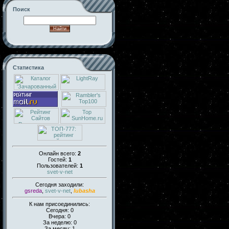
Поиск
Статистика
Онлайн всего:
2
Гостей:
1
Пользователей:
1
svet-v-net
Сегодня заходили:
gsreda
,
svet-v-net
,
lubasha
К нам присоединились:
Сегодня: 0
Вчера: 0
За неделю: 0
За месяц: 1