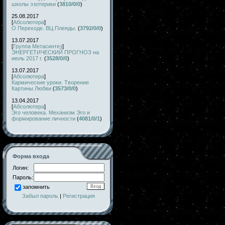
школы эзотерики
(
3810/0/0
)
25.08.2017
[
Абсолютера
]
О Переходе. ВЦ Плеяды.
(
3792/0/0
)
13.07.2017
[
Группа Метасинтез
]
ЭНЕРГЕТИЧЕСКИЙ ПРОГНОЗ на
июль 2017 г.
(
3528/0/0
)
13.07.2017
[
Абсолютера
]
Кармические уроки. Творение
Картины Любви
(
3573/0/0
)
13.04.2017
[
Абсолютера
]
Эго человека. Механизм Эго и
формирование личности
(
4081/0/1
)
Форма входа
Логин:
Пароль:
запомнить
Забыл пароль
|
Регистрация