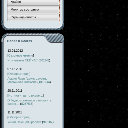
Крайон
Монитор состояния
Страница оплаты
Новое в Блогах
13.01.2012
[
Сезонное чтение
]
Что читаем СЕЙЧАС
(
8015/8
)
07.12.2011
[
Обсерватория
]
Льюис Лаво (Lewis Lavoie).
Мозаичная иллюзия
(
10155/4
)
28.11.2011
[
Истина - где то рядом...
]
О бедном вампире замолвите
слово…
(
8257/15
)
11.11.2011
[
Обсерватория
]
Ускользающая красота
(
9183/7
)