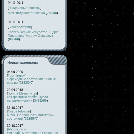
04.11.2011
[
"Подписные" истины
]
Моя "подписная" истина
(
7884/8
)
04.11.2011
[
Обсерватория
]
Эзотерическое искусство Эндрю
Гонсалеса (Andrew Gonzalez)
(
8954/6
)
Новые материалы
04.09.2020
[
Том Кеньон
]
Переходные состояния в новые
реалии
(
2583/0/0
)
22.04.2018
[
Группа Метасинтез
]
Как грамотно пройти «узел
напряженности»
(
3489/0/0
)
31.10.2017
[
NosceTeIpsum
]
buzlik. Особенности потоковых
состояний
(
3628/0/0
)
30.10.2017
[
Абсолютера
]
Николай Чудотворец. О создании