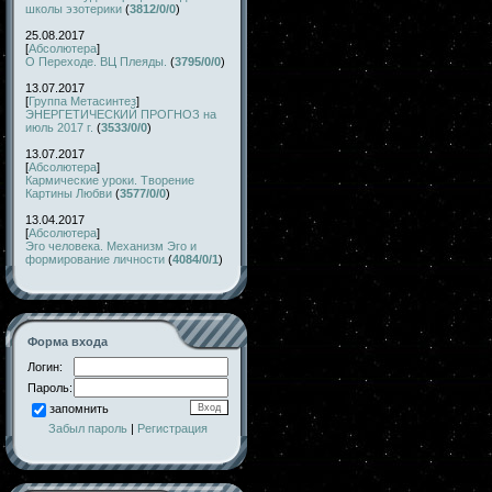
школы эзотерики
(
3812/0/0
)
25.08.2017
[
Абсолютера
]
О Переходе. ВЦ Плеяды.
(
3795/0/0
)
13.07.2017
[
Группа Метасинтез
]
ЭНЕРГЕТИЧЕСКИЙ ПРОГНОЗ на
июль 2017 г.
(
3533/0/0
)
13.07.2017
[
Абсолютера
]
Кармические уроки. Творение
Картины Любви
(
3577/0/0
)
13.04.2017
[
Абсолютера
]
Эго человека. Механизм Эго и
формирование личности
(
4084/0/1
)
Форма входа
Логин:
Пароль:
запомнить
Забыл пароль
|
Регистрация