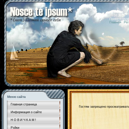
09.08.2026 
Приветствую
Главная
|
Рег
Меню сайта
Главная страница
Гостям запрещено просматривать 
Информация о сайте
Н О В И Ч К А М !
Рэйки