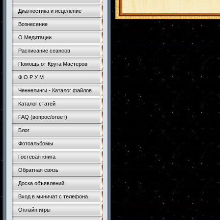
Диагностика и исцеление
Вознесение
О Медитации
Расписание сеансов
Помощь от Круга Мастеров
Ф О Р У М
Ченнелинги - Каталог файлов
Каталог статей
FAQ (вопрос/ответ)
Блог
Фотоальбомы
Гостевая книга
Обратная связь
Доска объявлений
Вход в миничат с телефона
Онлайн игры