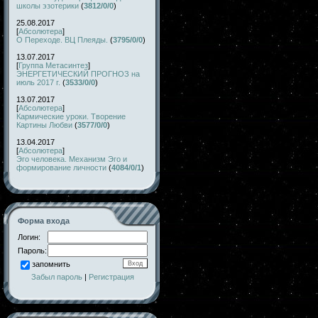
школы эзотерики
(
3812/0/0
)
25.08.2017
[
Абсолютера
]
О Переходе. ВЦ Плеяды.
(
3795/0/0
)
13.07.2017
[
Группа Метасинтез
]
ЭНЕРГЕТИЧЕСКИЙ ПРОГНОЗ на
июль 2017 г.
(
3533/0/0
)
13.07.2017
[
Абсолютера
]
Кармические уроки. Творение
Картины Любви
(
3577/0/0
)
13.04.2017
[
Абсолютера
]
Эго человека. Механизм Эго и
формирование личности
(
4084/0/1
)
Форма входа
Логин:
Пароль:
запомнить
Забыл пароль
|
Регистрация