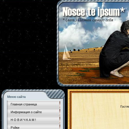
Меню сайта
Главная страница
Гостя
Информация о сайте
Н О В И Ч К А М !
Рэйки