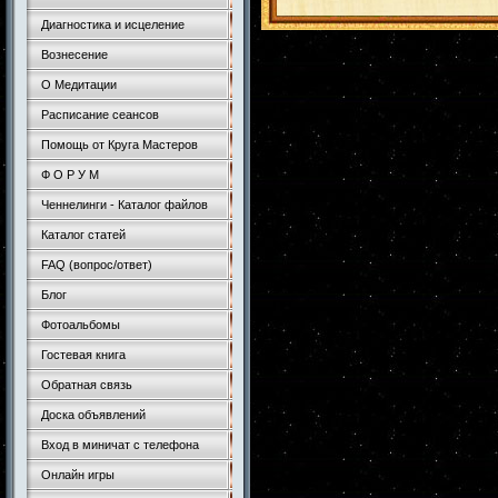
Диагностика и исцеление
Вознесение
О Медитации
Расписание сеансов
Помощь от Круга Мастеров
Ф О Р У М
Ченнелинги - Каталог файлов
Каталог статей
FAQ (вопрос/ответ)
Блог
Фотоальбомы
Гостевая книга
Обратная связь
Доска объявлений
Вход в миничат с телефона
Онлайн игры