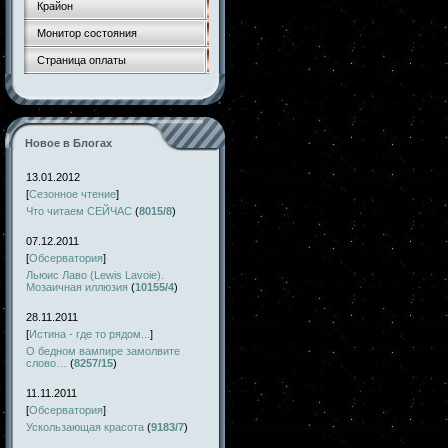
Крайон
Монитор состояния
Страница оплаты
Новое в Блогах
13.01.2012
[
Сезонное чтение
]
Что читаем СЕЙЧАС
(
8015/8
)
07.12.2011
[
Обсерватория
]
Льюис Лаво (Lewis Lavoie).
Мозаичная иллюзия
(
10155/4
)
28.11.2011
[
Истина - где то рядом...
]
О бедном вампире замолвите
слово…
(
8257/15
)
11.11.2011
[
Обсерватория
]
Ускользающая красота
(
9183/7
)