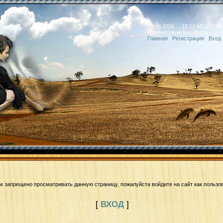
09.08.2026 15:22 МСК/СПБ
Приветствую Вас
Гость
Главная
|
Регистрация
|
Вход
м запрещено просматривать данную страницу, пожалуйста войдите на сайт как пользо
[
ВХОД
]