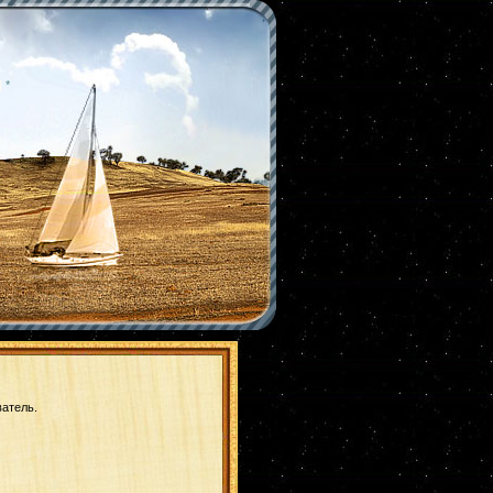
|
*
ватель.