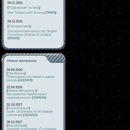
04.11.2011
[
"Подписные" истины
]
Моя "подписная" истина
(
7884/8
)
04.11.2011
[
Обсерватория
]
Эзотерическое искусство Эндрю
Гонсалеса (Andrew Gonzalez)
(
8954/6
)
Новые материалы
04.09.2020
[
Том Кеньон
]
Переходные состояния в новые
реалии
(
2583/0/0
)
22.04.2018
[
Группа Метасинтез
]
Как грамотно пройти «узел
напряженности»
(
3489/0/0
)
31.10.2017
[
NosceTeIpsum
]
buzlik. Особенности потоковых
состояний
(
3628/0/0
)
30.10.2017
[
Абсолютера
]
Николай Чудотворец. О создании