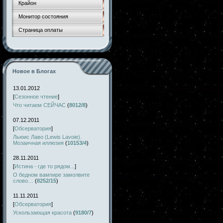
Крайон
Монитор состояния
Страница оплаты
Новое в Блогах
13.01.2012
[
Сезонное чтение
]
Что читаем СЕЙЧАС
(
8012/8
)
07.12.2011
[
Обсерватория
]
Льюис Лаво (Lewis Lavoie).
Мозаичная иллюзия
(
10153/4
)
28.11.2011
[
Истина - где то рядом...
]
О бедном вампире замолвите
слово…
(
8252/15
)
11.11.2011
[
Обсерватория
]
Ускользающая красота
(
9180/7
)