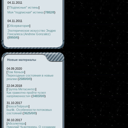
04.11.2011
[
"Подписные" истины
]
Моя "подписная" истина
(
7882/8
)
04.11.2011
[
Обсерватория
]
Эзотерическое искусство Эндрю
Гонсалеса (Andrew Gonzalez)
(
8950/6
)
Новые материалы
04.09.2020
[
Том Кеньон
]
Переходные состояния в новые
реалии
(
2580/0/0
)
22.04.2018
[
Группа Метасинтез
]
Как грамотно пройти «узел
напряженности»
(
3483/0/0
)
31.10.2017
[
NosceTeIpsum
]
buzlik. Особенности потоковых
состояний
(
3625/0/0
)
30.10.2017
[
Абсолютера
]
Николай Чудотворец. О создании