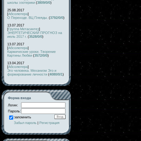
школы эзотерики
(
3809/0/0
)
25.08.2017
[
Абсолютера
]
О Переходе. ВЦ Плеяды.
(
3792/0/0
)
13.07.2017
[
Группа Метасинтез
]
ЭНЕРГЕТИЧЕСКИЙ ПРОГНОЗ на
июль 2017 г.
(
3528/0/0
)
13.07.2017
[
Абсолютера
]
Кармические уроки. Творение
Картины Любви
(
3572/0/0
)
13.04.2017
[
Абсолютера
]
Эго человека. Механизм Эго и
формирование личности
(
4080/0/1
)
Форма входа
Логин:
Пароль:
запомнить
Забыл пароль
|
Регистрация