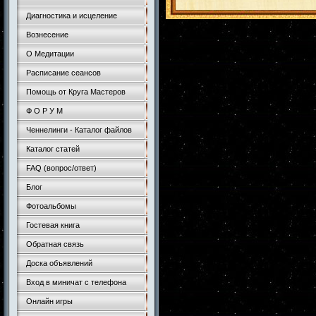
Диагностика и исцеление
Вознесение
О Медитации
Расписание сеансов
Помощь от Круга Мастеров
Ф О Р У М
Ченнелинги - Каталог файлов
Каталог статей
FAQ (вопрос/ответ)
Блог
Фотоальбомы
Гостевая книга
Обратная связь
Доска объявлений
Вход в миничат с телефона
Онлайн игры