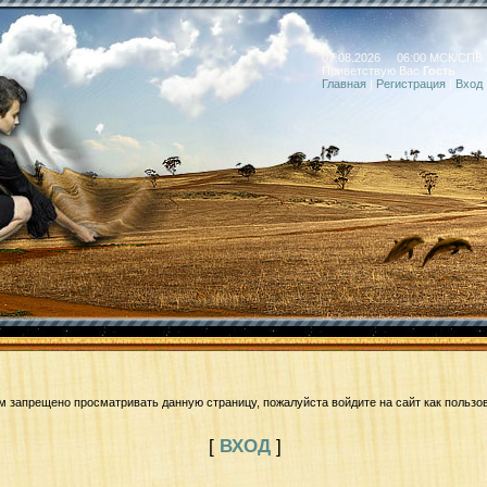
07.08.2026 06:00 МСК/СПБ
Приветствую Вас
Гость
Главная
|
Регистрация
|
Вход
м запрещено просматривать данную страницу, пожалуйста войдите на сайт как пользо
[
ВХОД
]