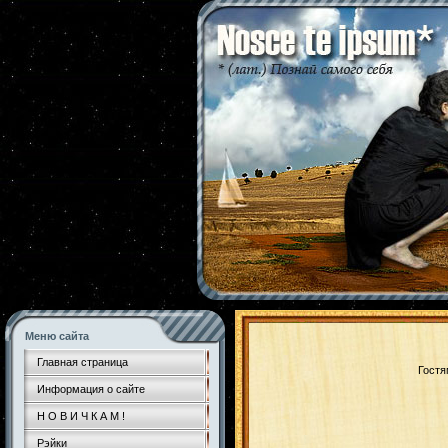
Меню сайта
Главная страница
Гостя
Информация о сайте
Н О В И Ч К А М !
Рэйки