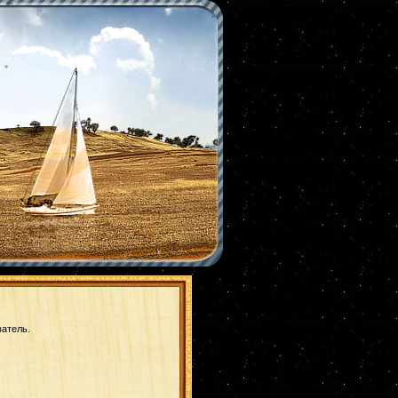
|
*
ватель.