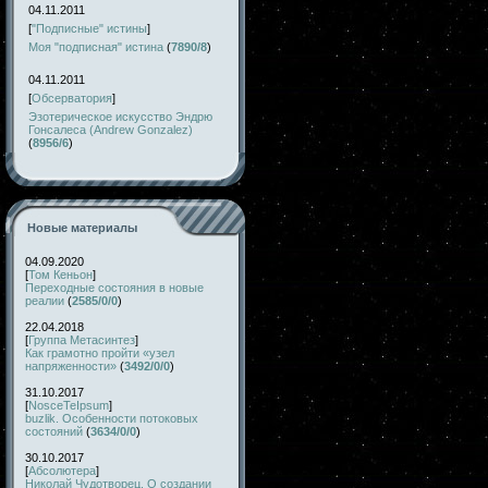
04.11.2011
[
"Подписные" истины
]
Моя "подписная" истина
(
7890/8
)
04.11.2011
[
Обсерватория
]
Эзотерическое искусство Эндрю
Гонсалеса (Andrew Gonzalez)
(
8956/6
)
Новые материалы
04.09.2020
[
Том Кеньон
]
Переходные состояния в новые
реалии
(
2585/0/0
)
22.04.2018
[
Группа Метасинтез
]
Как грамотно пройти «узел
напряженности»
(
3492/0/0
)
31.10.2017
[
NosceTeIpsum
]
buzlik. Особенности потоковых
состояний
(
3634/0/0
)
30.10.2017
[
Абсолютера
]
Николай Чудотворец. О создании