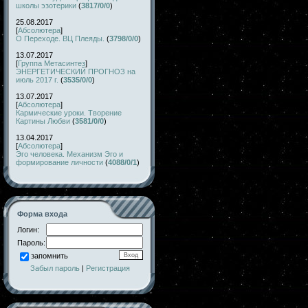
школы эзотерики
(
3817/0/0
)
25.08.2017
[
Абсолютера
]
О Переходе. ВЦ Плеяды.
(
3798/0/0
)
13.07.2017
[
Группа Метасинтез
]
ЭНЕРГЕТИЧЕСКИЙ ПРОГНОЗ на
июль 2017 г.
(
3535/0/0
)
13.07.2017
[
Абсолютера
]
Кармические уроки. Творение
Картины Любви
(
3581/0/0
)
13.04.2017
[
Абсолютера
]
Эго человека. Механизм Эго и
формирование личности
(
4088/0/1
)
Форма входа
Логин:
Пароль:
запомнить
Забыл пароль
|
Регистрация