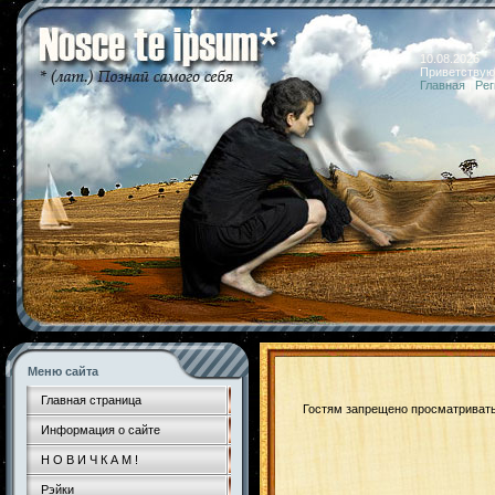
10.08.2026 
Приветствую
Главная
|
Рег
Меню сайта
Главная страница
Гостям запрещено просматривать 
Информация о сайте
Н О В И Ч К А М !
Рэйки