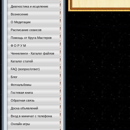
Диагностика и исцеление
Вознесение
О Медитации
Расписание сеансов
Помощь от Круга Мастеров
Ф О Р У М
Ченнелинги - Каталог файлов
Каталог статей
FAQ (вопрос/ответ)
Блог
Фотоальбомы
Гостевая книга
Обратная связь
Доска объявлений
Вход в миничат с телефона
Онлайн игры