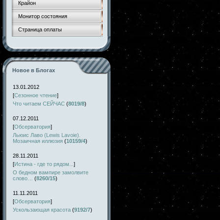
Крайон
Монитор состояния
Страница оплаты
Новое в Блогах
13.01.2012
[
Сезонное чтение
]
Что читаем СЕЙЧАС
(
8019/8
)
07.12.2011
[
Обсерватория
]
Льюис Лаво (Lewis Lavoie).
Мозаичная иллюзия
(
10159/4
)
28.11.2011
[
Истина - где то рядом...
]
О бедном вампире замолвите
слово…
(
8260/15
)
11.11.2011
[
Обсерватория
]
Ускользающая красота
(
9192/7
)