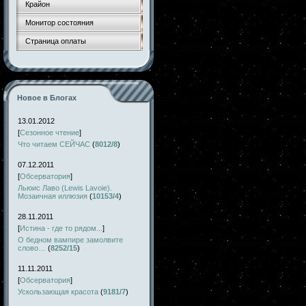
Крайон
Монитор состояния
Страница оплаты
Новое в Блогах
13.01.2012
[
Сезонное чтение
]
Что читаем СЕЙЧАС
(
8012/8
)
07.12.2011
[
Обсерватория
]
Льюис Лаво (Lewis Lavoie).
Мозаичная иллюзия
(
10153/4
)
28.11.2011
[
Истина - где то рядом...
]
О бедном вампире замолвите
слово…
(
8252/15
)
11.11.2011
[
Обсерватория
]
Ускользающая красота
(
9181/7
)