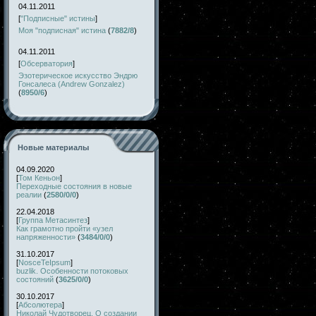
04.11.2011
[
"Подписные" истины
]
Моя "подписная" истина
(
7882/8
)
04.11.2011
[
Обсерватория
]
Эзотерическое искусство Эндрю
Гонсалеса (Andrew Gonzalez)
(
8950/6
)
Новые материалы
04.09.2020
[
Том Кеньон
]
Переходные состояния в новые
реалии
(
2580/0/0
)
22.04.2018
[
Группа Метасинтез
]
Как грамотно пройти «узел
напряженности»
(
3484/0/0
)
31.10.2017
[
NosceTeIpsum
]
buzlik. Особенности потоковых
состояний
(
3625/0/0
)
30.10.2017
[
Абсолютера
]
Николай Чудотворец. О создании