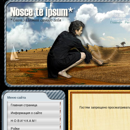
07.08.2026 
Приветствую
Главная
|
Рег
Меню сайта
Главная страница
Гостям запрещено просматривать 
Информация о сайте
Н О В И Ч К А М !
Рэйки