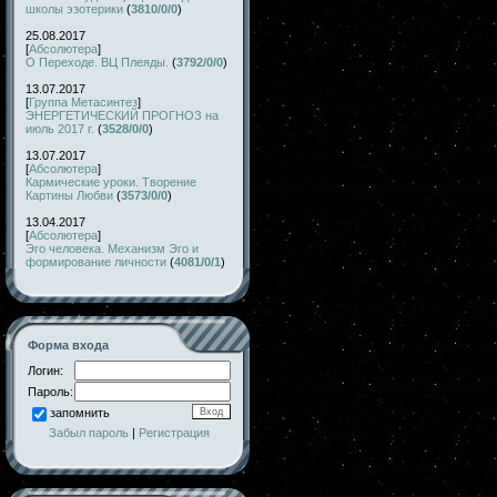
школы эзотерики
(
3810/0/0
)
25.08.2017
[
Абсолютера
]
О Переходе. ВЦ Плеяды.
(
3792/0/0
)
13.07.2017
[
Группа Метасинтез
]
ЭНЕРГЕТИЧЕСКИЙ ПРОГНОЗ на
июль 2017 г.
(
3528/0/0
)
13.07.2017
[
Абсолютера
]
Кармические уроки. Творение
Картины Любви
(
3573/0/0
)
13.04.2017
[
Абсолютера
]
Эго человека. Механизм Эго и
формирование личности
(
4081/0/1
)
Форма входа
Логин:
Пароль:
запомнить
Забыл пароль
|
Регистрация