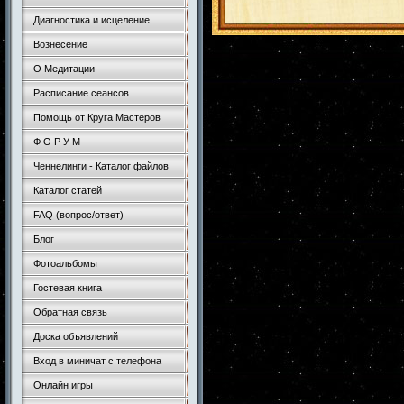
Диагностика и исцеление
Вознесение
О Медитации
Расписание сеансов
Помощь от Круга Мастеров
Ф О Р У М
Ченнелинги - Каталог файлов
Каталог статей
FAQ (вопрос/ответ)
Блог
Фотоальбомы
Гостевая книга
Обратная связь
Доска объявлений
Вход в миничат с телефона
Онлайн игры