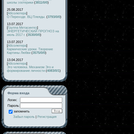
школы эзотерики
(
3811/0/0
)
25.08.2017
[
Абсолютера
]
О Переходе. ВЦ Плеяды.
(
3793/0/0
)
13.07.2017
[
Группа Метасинтез
]
ЭНЕРГЕТИЧЕСКИЙ ПРОГНОЗ на
июль 2017 г.
(
3530/0/0
)
13.07.2017
[
Абсолютера
]
Кармические уроки. Творение
Картины Любви
(
3575/0/0
)
13.04.2017
[
Абсолютера
]
Эго человека. Механизм Эго и
формирование личности
(
4083/0/1
)
Форма входа
Логин:
Пароль:
запомнить
Забыл пароль
|
Регистрация