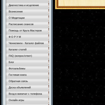
Диагностика и исцеление
Вознесение
О Медитации
Расписание сеансов
Помощь от Круга Мастеров
Ф О Р У М
Ченнелинги - Каталог файлов
Каталог статей
FAQ (вопрос/ответ)
Блог
Фотоальбомы
Гостевая книга
Обратная связь
Доска объявлений
Вход в миничат с телефона
Онлайн игры