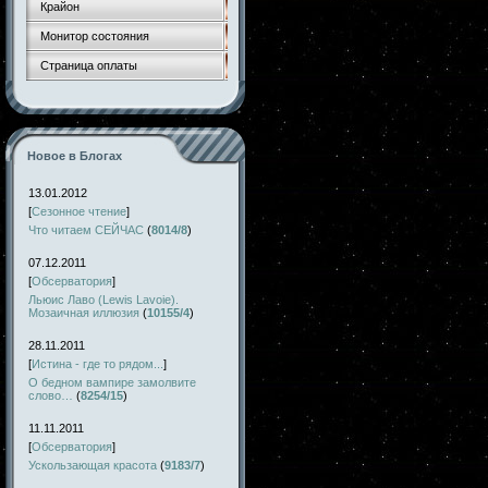
Крайон
Монитор состояния
Страница оплаты
Новое в Блогах
13.01.2012
[
Сезонное чтение
]
Что читаем СЕЙЧАС
(
8014/8
)
07.12.2011
[
Обсерватория
]
Льюис Лаво (Lewis Lavoie).
Мозаичная иллюзия
(
10155/4
)
28.11.2011
[
Истина - где то рядом...
]
О бедном вампире замолвите
слово…
(
8254/15
)
11.11.2011
[
Обсерватория
]
Ускользающая красота
(
9183/7
)