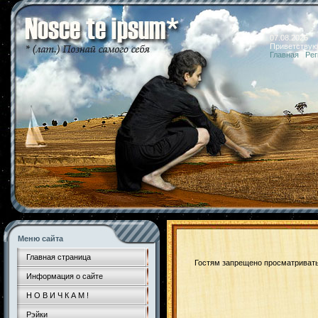
07.08.2026 
Приветствую
Главная
|
Рег
Меню сайта
Главная страница
Гостям запрещено просматривать 
Информация о сайте
Н О В И Ч К А М !
Рэйки