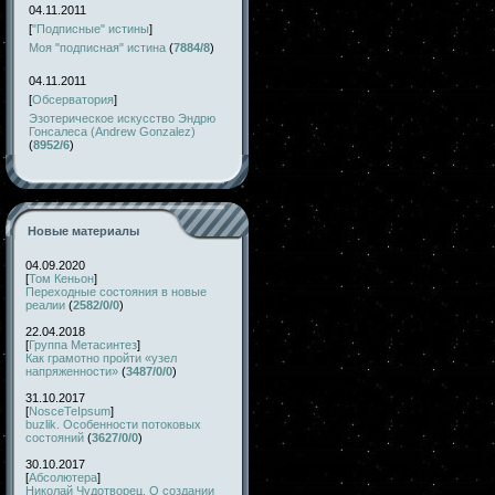
04.11.2011
[
"Подписные" истины
]
Моя "подписная" истина
(
7884/8
)
04.11.2011
[
Обсерватория
]
Эзотерическое искусство Эндрю
Гонсалеса (Andrew Gonzalez)
(
8952/6
)
Новые материалы
04.09.2020
[
Том Кеньон
]
Переходные состояния в новые
реалии
(
2582/0/0
)
22.04.2018
[
Группа Метасинтез
]
Как грамотно пройти «узел
напряженности»
(
3487/0/0
)
31.10.2017
[
NosceTeIpsum
]
buzlik. Особенности потоковых
состояний
(
3627/0/0
)
30.10.2017
[
Абсолютера
]
Николай Чудотворец. О создании