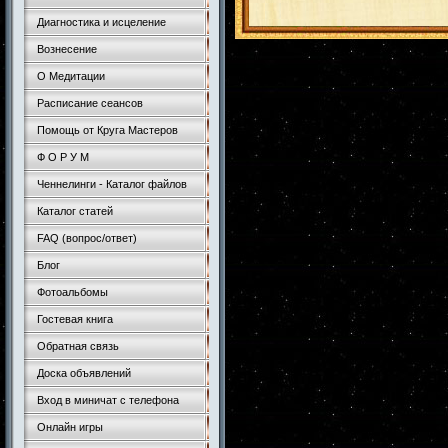
Диагностика и исцеление
Вознесение
О Медитации
Расписание сеансов
Помощь от Круга Мастеров
Ф О Р У М
Ченнелинги - Каталог файлов
Каталог статей
FAQ (вопрос/ответ)
Блог
Фотоальбомы
Гостевая книга
Обратная связь
Доска объявлений
Вход в миничат с телефона
Онлайн игры