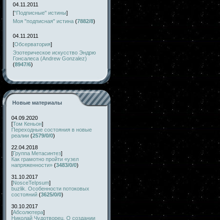
04.11.2011
[
"Подписные" истины
]
Моя "подписная" истина
(
7882/8
)
04.11.2011
[
Обсерватория
]
Эзотерическое искусство Эндрю
Гонсалеса (Andrew Gonzalez)
(
8947/6
)
Новые материалы
04.09.2020
[
Том Кеньон
]
Переходные состояния в новые
реалии
(
2579/0/0
)
22.04.2018
[
Группа Метасинтез
]
Как грамотно пройти «узел
напряженности»
(
3483/0/0
)
31.10.2017
[
NosceTeIpsum
]
buzlik. Особенности потоковых
состояний
(
3625/0/0
)
30.10.2017
[
Абсолютера
]
Николай Чудотворец. О создании