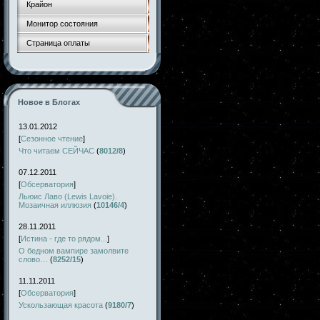
Крайон
Монитор состояния
Страница оплаты
Новое в Блогах
13.01.2012
[
Сезонное чтение
]
Что читаем СЕЙЧАС
(
8012/8
)
07.12.2011
[
Обсерватория
]
Льюис Лаво (Lewis Lavoie).
Мозаичная иллюзия
(
10146/4
)
28.11.2011
[
Истина - где то рядом...
]
О бедном вампире замолвите
слово…
(
8252/15
)
11.11.2011
[
Обсерватория
]
Ускользающая красота
(
9180/7
)