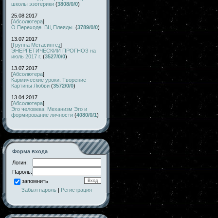
школы эзотерики
(
3808/0/0
)
25.08.2017
[
Абсолютера
]
О Переходе. ВЦ Плеяды.
(
3789/0/0
)
13.07.2017
[
Группа Метасинтез
]
ЭНЕРГЕТИЧЕСКИЙ ПРОГНОЗ на
июль 2017 г.
(
3527/0/0
)
13.07.2017
[
Абсолютера
]
Кармические уроки. Творение
Картины Любви
(
3572/0/0
)
13.04.2017
[
Абсолютера
]
Эго человека. Механизм Эго и
формирование личности
(
4080/0/1
)
Форма входа
Логин:
Пароль:
запомнить
Забыл пароль
|
Регистрация