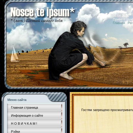
06.08.2026 
Приветствую
Главная
|
Рег
Меню сайта
Главная страница
Гостям запрещено просматривать 
Информация о сайте
Н О В И Ч К А М !
Рэйки