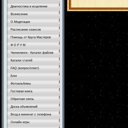
Диагностика и исцеление
Вознесение
О Медитации
Расписание сеансов
Помощь от Круга Мастеров
Ф О Р У М
Ченнелинги - Каталог файлов
Каталог статей
FAQ (вопрос/ответ)
Блог
Фотоальбомы
Гостевая книга
Обратная связь
Доска объявлений
Вход в миничат с телефона
Онлайн игры