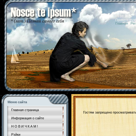
09.08.2026 
Приветствую
Главная
|
Рег
Меню сайта
Главная страница
Гостям запрещено просматривать 
Информация о сайте
Н О В И Ч К А М !
Рэйки