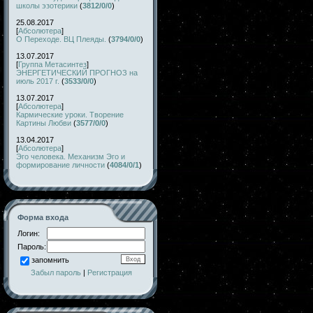
школы эзотерики
(
3812/0/0
)
25.08.2017
[
Абсолютера
]
О Переходе. ВЦ Плеяды.
(
3794/0/0
)
13.07.2017
[
Группа Метасинтез
]
ЭНЕРГЕТИЧЕСКИЙ ПРОГНОЗ на
июль 2017 г.
(
3533/0/0
)
13.07.2017
[
Абсолютера
]
Кармические уроки. Творение
Картины Любви
(
3577/0/0
)
13.04.2017
[
Абсолютера
]
Эго человека. Механизм Эго и
формирование личности
(
4084/0/1
)
Форма входа
Логин:
Пароль:
запомнить
Забыл пароль
|
Регистрация