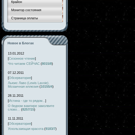
Крайон
Монитор состояния
Страница оплаты
Новое в Блогах
13.01.2012
[
Сезонное чтение
]
Что читаем СЕЙЧАС
(
8015/8
)
07.12.2011
[
Обсерватория
]
Льюис Лаво (Lewis Lavoie).
Мозаичная иллюзия
(
10155/4
)
28.11.2011
[
Истина - где то рядом...
]
О бедном вампире замолвите
слово…
(
8257/15
)
11.11.2011
[
Обсерватория
]
Ускользающая красота
(
9183/7
)