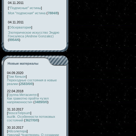
04.11.2011
[
"Подписные" истины
]
Моя "подписная" истина
(
7884/8
)
04.11.2011
[
Обсерватория
]
Эзотерическое искусство Эндрю
Гонсалеса (Andrew Gonzalez)
(
8954/6
)
Новые материалы
04.09.2020
[
Том Кеньон
]
Переходные состояния в новые
реалии
(
2583/0/0
)
22.04.2018
[
Группа Метасинтез
]
Как грамотно пройти «узел
напряженности»
(
3489/0/0
)
31.10.2017
[
NosceTeIpsum
]
buzlik. Особенности потоковых
состояний
(
3627/0/0
)
30.10.2017
[
Абсолютера
]
Николай Чудотворец. О создании