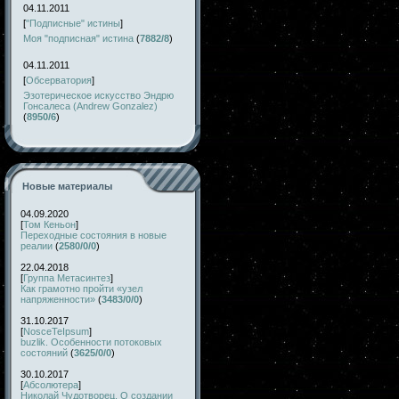
04.11.2011
[
"Подписные" истины
]
Моя "подписная" истина
(
7882/8
)
04.11.2011
[
Обсерватория
]
Эзотерическое искусство Эндрю
Гонсалеса (Andrew Gonzalez)
(
8950/6
)
Новые материалы
04.09.2020
[
Том Кеньон
]
Переходные состояния в новые
реалии
(
2580/0/0
)
22.04.2018
[
Группа Метасинтез
]
Как грамотно пройти «узел
напряженности»
(
3483/0/0
)
31.10.2017
[
NosceTeIpsum
]
buzlik. Особенности потоковых
состояний
(
3625/0/0
)
30.10.2017
[
Абсолютера
]
Николай Чудотворец. О создании