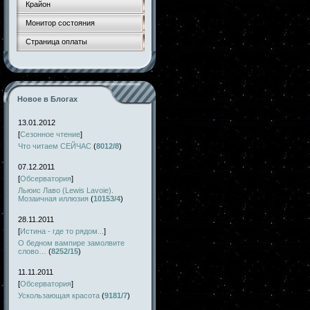
Крайон
Монитор состояния
Страница оплаты
Новое в Блогах
13.01.2012
[
Сезонное чтение
]
Что читаем СЕЙЧАС
(
8012/8
)
07.12.2011
[
Обсерватория
]
Льюис Лаво (Lewis Lavoie).
Мозаичная иллюзия
(
10153/4
)
28.11.2011
[
Истина - где то рядом...
]
О бедном вампире замолвите
слово…
(
8252/15
)
11.11.2011
[
Обсерватория
]
Ускользающая красота
(
9181/7
)