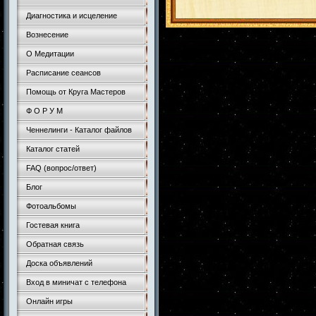
Диагностика и исцеление
Вознесение
О Медитации
Расписание сеансов
Помощь от Круга Мастеров
Ф О Р У М
Ченнелинги - Каталог файлов
Каталог статей
FAQ (вопрос/ответ)
Блог
Фотоальбомы
Гостевая книга
Обратная связь
Доска объявлений
Вход в миничат с телефона
Онлайн игры