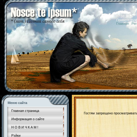
07.08.2026 
Приветствую
Главная
|
Рег
Меню сайта
Главная страница
Гостям запрещено просматривать 
Информация о сайте
Н О В И Ч К А М !
Рэйки