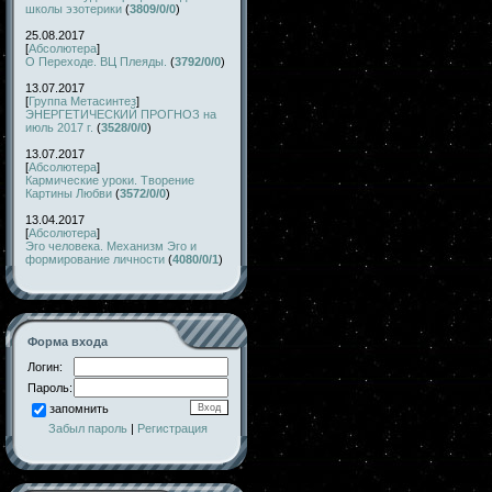
школы эзотерики
(
3809/0/0
)
25.08.2017
[
Абсолютера
]
О Переходе. ВЦ Плеяды.
(
3792/0/0
)
13.07.2017
[
Группа Метасинтез
]
ЭНЕРГЕТИЧЕСКИЙ ПРОГНОЗ на
июль 2017 г.
(
3528/0/0
)
13.07.2017
[
Абсолютера
]
Кармические уроки. Творение
Картины Любви
(
3572/0/0
)
13.04.2017
[
Абсолютера
]
Эго человека. Механизм Эго и
формирование личности
(
4080/0/1
)
Форма входа
Логин:
Пароль:
запомнить
Забыл пароль
|
Регистрация