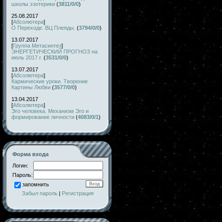
школы эзотерики
(
3811/0/0
)
25.08.2017
[
Абсолютера
]
О Переходе. ВЦ Плеяды.
(
3794/0/0
)
13.07.2017
[
Группа Метасинтез
]
ЭНЕРГЕТИЧЕСКИЙ ПРОГНОЗ на
июль 2017 г.
(
3531/0/0
)
13.07.2017
[
Абсолютера
]
Кармические уроки. Творение
Картины Любви
(
3577/0/0
)
13.04.2017
[
Абсолютера
]
Эго человека. Механизм Эго и
формирование личности
(
4083/0/1
)
Форма входа
Логин:
Пароль:
запомнить
Забыл пароль
|
Регистрация