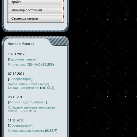
Крайон
Монитор состояния
Страница оплаты
Новое в Блогах
13.01.2012
[
Сезонное чтение
]
Что читаем СЕЙЧАС
(
8015/8
)
07.12.2011
[
Обсерватория
]
Льюис Лаво (Lewis Lavoie).
Мозаичная иллюзия
(
10155/4
)
28.11.2011
[
Истина - где то рядом...
]
О бедном вампире замолвите
слово…
(
8257/15
)
11.11.2011
[
Обсерватория
]
Ускользающая красота
(
9183/7
)