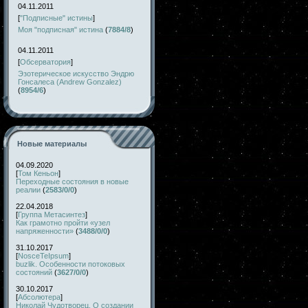
04.11.2011
[
"Подписные" истины
]
Моя "подписная" истина
(
7884/8
)
04.11.2011
[
Обсерватория
]
Эзотерическое искусство Эндрю
Гонсалеса (Andrew Gonzalez)
(
8954/6
)
Новые материалы
04.09.2020
[
Том Кеньон
]
Переходные состояния в новые
реалии
(
2583/0/0
)
22.04.2018
[
Группа Метасинтез
]
Как грамотно пройти «узел
напряженности»
(
3488/0/0
)
31.10.2017
[
NosceTeIpsum
]
buzlik. Особенности потоковых
состояний
(
3627/0/0
)
30.10.2017
[
Абсолютера
]
Николай Чудотворец. О создании