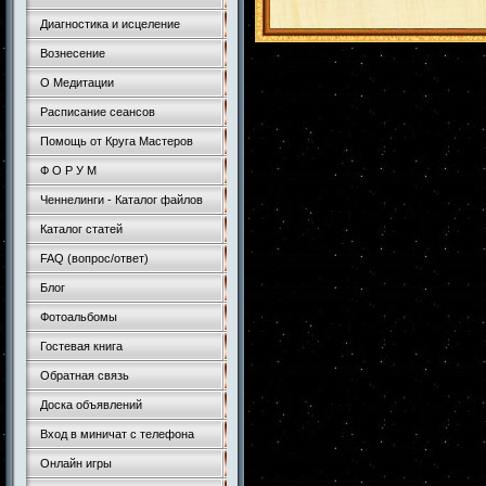
Диагностика и исцеление
Вознесение
О Медитации
Расписание сеансов
Помощь от Круга Мастеров
Ф О Р У М
Ченнелинги - Каталог файлов
Каталог статей
FAQ (вопрос/ответ)
Блог
Фотоальбомы
Гостевая книга
Обратная связь
Доска объявлений
Вход в миничат с телефона
Онлайн игры