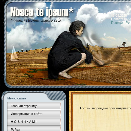
08.08.2026 
Приветствую
Главная
|
Рег
Меню сайта
Главная страница
Гостям запрещено просматривать 
Информация о сайте
Н О В И Ч К А М !
Рэйки