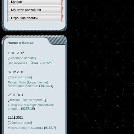
Крайон
Монитор состояния
Страница оплаты
Новое в Блогах
13.01.2012
[
Сезонное чтение
]
Что читаем СЕЙЧАС
(
8015/8
)
07.12.2011
[
Обсерватория
]
Льюис Лаво (Lewis Lavoie).
Мозаичная иллюзия
(
10155/4
)
28.11.2011
[
Истина - где то рядом...
]
О бедном вампире замолвите
слово…
(
8257/15
)
11.11.2011
[
Обсерватория
]
Ускользающая красота
(
9183/7
)