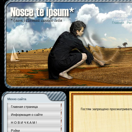
09.08.2026 
Приветствую
Главная
|
Рег
Меню сайта
Главная страница
Гостям запрещено просматривать 
Информация о сайте
Н О В И Ч К А М !
Рэйки