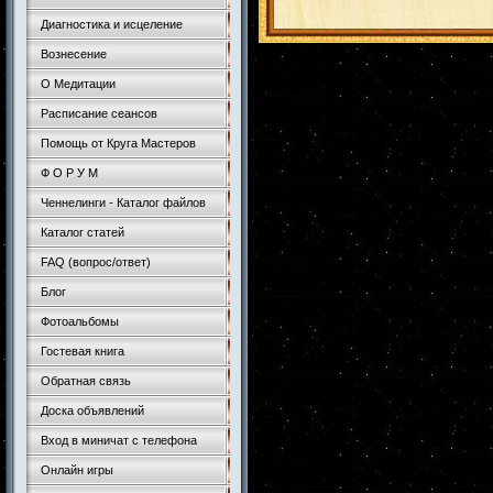
Диагностика и исцеление
Вознесение
О Медитации
Расписание сеансов
Помощь от Круга Мастеров
Ф О Р У М
Ченнелинги - Каталог файлов
Каталог статей
FAQ (вопрос/ответ)
Блог
Фотоальбомы
Гостевая книга
Обратная связь
Доска объявлений
Вход в миничат с телефона
Онлайн игры