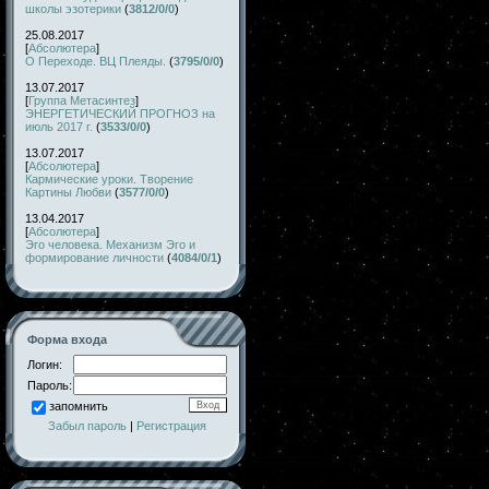
школы эзотерики
(
3812/0/0
)
25.08.2017
[
Абсолютера
]
О Переходе. ВЦ Плеяды.
(
3795/0/0
)
13.07.2017
[
Группа Метасинтез
]
ЭНЕРГЕТИЧЕСКИЙ ПРОГНОЗ на
июль 2017 г.
(
3533/0/0
)
13.07.2017
[
Абсолютера
]
Кармические уроки. Творение
Картины Любви
(
3577/0/0
)
13.04.2017
[
Абсолютера
]
Эго человека. Механизм Эго и
формирование личности
(
4084/0/1
)
Форма входа
Логин:
Пароль:
запомнить
Забыл пароль
|
Регистрация