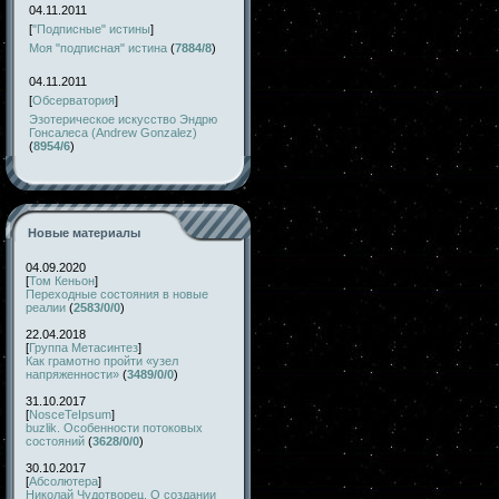
04.11.2011
[
"Подписные" истины
]
Моя "подписная" истина
(
7884/8
)
04.11.2011
[
Обсерватория
]
Эзотерическое искусство Эндрю
Гонсалеса (Andrew Gonzalez)
(
8954/6
)
Новые материалы
04.09.2020
[
Том Кеньон
]
Переходные состояния в новые
реалии
(
2583/0/0
)
22.04.2018
[
Группа Метасинтез
]
Как грамотно пройти «узел
напряженности»
(
3489/0/0
)
31.10.2017
[
NosceTeIpsum
]
buzlik. Особенности потоковых
состояний
(
3628/0/0
)
30.10.2017
[
Абсолютера
]
Николай Чудотворец. О создании