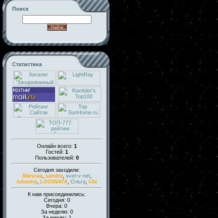
Поиск
Статистика
Онлайн всего:
1
Гостей:
1
Пользователей:
0
Сегодня заходили:
Marusia
,
sandra
,
svet-v-net
,
lubasha
,
LOGINATA
,
Ольга
,
Ula
К нам присоединились:
Сегодня: 0
Вчера: 0
За неделю: 0
За месяц: 1