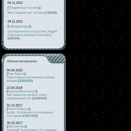
04.11.2011
[
"Подписные" истины
]
Моя "подписная" истина
(
7884/8
)
04.11.2011
[
Обсерватория
]
Эзотерическое искусство Эндрю
Гонсалеса (Andrew Gonzalez)
(
8954/6
)
Новые материалы
04.09.2020
[
Том Кеньон
]
Переходные состояния в новые
реалии
(
2583/0/0
)
22.04.2018
[
Группа Метасинтез
]
Как грамотно пройти «узел
напряженности»
(
3489/0/0
)
31.10.2017
[
NosceTeIpsum
]
buzlik. Особенности потоковых
состояний
(
3627/0/0
)
30.10.2017
[
Абсолютера
]
Николай Чудотворец. О создании