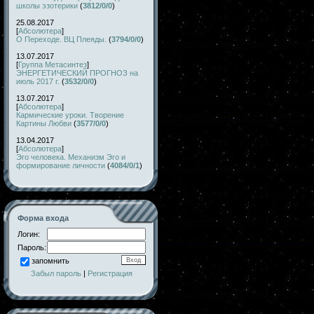
школы эзотерики
(
3812/0/0
)
25.08.2017
[
Абсолютера
]
О Переходе. ВЦ Плеяды.
(
3794/0/0
)
13.07.2017
[
Группа Метасинтез
]
ЭНЕРГЕТИЧЕСКИЙ ПРОГНОЗ на
июль 2017 г.
(
3532/0/0
)
13.07.2017
[
Абсолютера
]
Кармические уроки. Творение
Картины Любви
(
3577/0/0
)
13.04.2017
[
Абсолютера
]
Эго человека. Механизм Эго и
формирование личности
(
4084/0/1
)
Форма входа
Логин:
Пароль:
запомнить
Забыл пароль
|
Регистрация