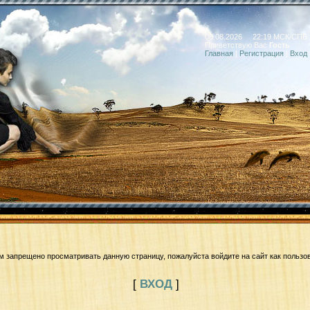
08.08.2026 22:19 МСК/СПБ
Приветствую Вас
Гость
Главная
|
Регистрация
|
Вход
м запрещено просматривать данную страницу, пожалуйста войдите на сайт как пользо
[
ВХОД
]