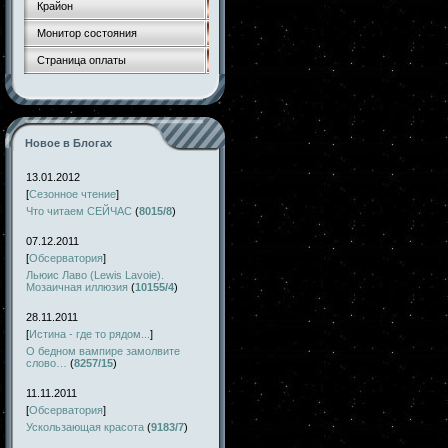
Крайон
Монитор состояния
Страница оплаты
Новое в Блогах
13.01.2012
[
Сезонное чтение
]
Что читаем СЕЙЧАС
(
8015/8
)
07.12.2011
[
Обсерватория
]
Льюис Лаво (Lewis Lavoie).
Мозаичная иллюзия
(
10155/4
)
28.11.2011
[
Истина - где то рядом...
]
О бедном вампире замолвите
слово…
(
8257/15
)
11.11.2011
[
Обсерватория
]
Ускользающая красота
(
9183/7
)