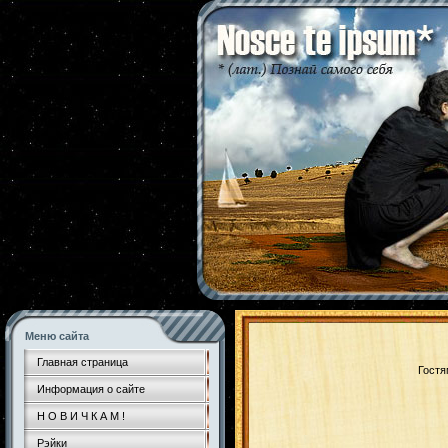
Меню сайта
Главная страница
Гостя
Информация о сайте
Н О В И Ч К А М !
Рэйки