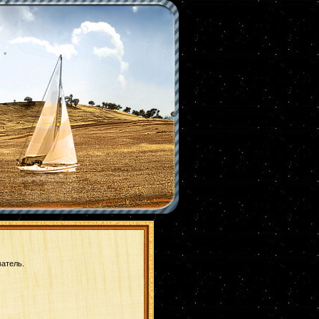
|
*
ватель.