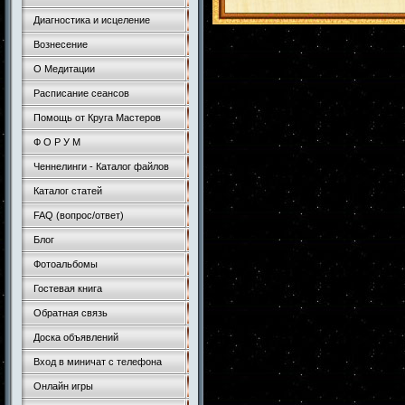
Диагностика и исцеление
Вознесение
О Медитации
Расписание сеансов
Помощь от Круга Мастеров
Ф О Р У М
Ченнелинги - Каталог файлов
Каталог статей
FAQ (вопрос/ответ)
Блог
Фотоальбомы
Гостевая книга
Обратная связь
Доска объявлений
Вход в миничат с телефона
Онлайн игры