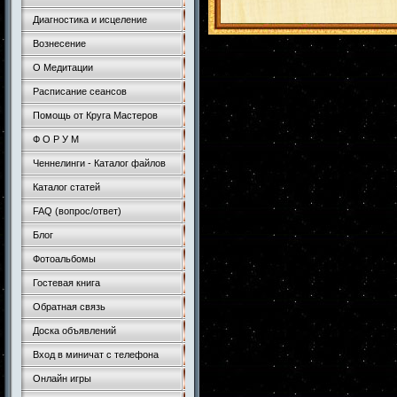
Диагностика и исцеление
Вознесение
О Медитации
Расписание сеансов
Помощь от Круга Мастеров
Ф О Р У М
Ченнелинги - Каталог файлов
Каталог статей
FAQ (вопрос/ответ)
Блог
Фотоальбомы
Гостевая книга
Обратная связь
Доска объявлений
Вход в миничат с телефона
Онлайн игры