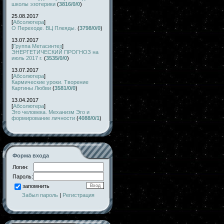
школы эзотерики
(
3816/0/0
)
25.08.2017
[
Абсолютера
]
О Переходе. ВЦ Плеяды.
(
3798/0/0
)
13.07.2017
[
Группа Метасинтез
]
ЭНЕРГЕТИЧЕСКИЙ ПРОГНОЗ на
июль 2017 г.
(
3535/0/0
)
13.07.2017
[
Абсолютера
]
Кармические уроки. Творение
Картины Любви
(
3581/0/0
)
13.04.2017
[
Абсолютера
]
Эго человека. Механизм Эго и
формирование личности
(
4088/0/1
)
Форма входа
Логин:
Пароль:
запомнить
Забыл пароль
|
Регистрация