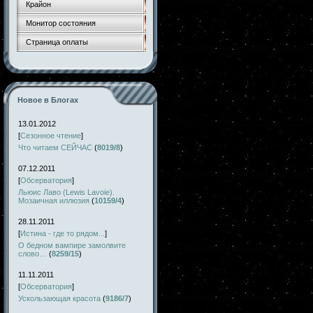
Крайон
Монитор состояния
Страница оплаты
Новое в Блогах
13.01.2012
[
Сезонное чтение
]
Что читаем СЕЙЧАС
(
8019/8
)
07.12.2011
[
Обсерватория
]
Льюис Лаво (Lewis Lavoie).
Мозаичная иллюзия
(
10159/4
)
28.11.2011
[
Истина - где то рядом...
]
О бедном вампире замолвите
слово…
(
8259/15
)
11.11.2011
[
Обсерватория
]
Ускользающая красота
(
9186/7
)