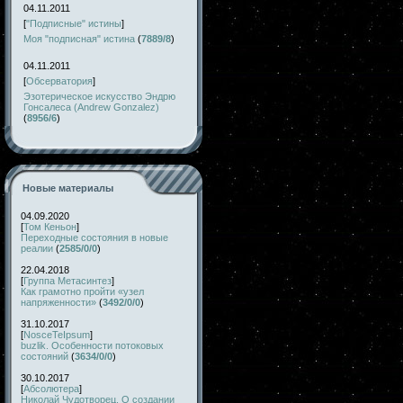
04.11.2011
[
"Подписные" истины
]
Моя "подписная" истина
(
7889/8
)
04.11.2011
[
Обсерватория
]
Эзотерическое искусство Эндрю
Гонсалеса (Andrew Gonzalez)
(
8956/6
)
Новые материалы
04.09.2020
[
Том Кеньон
]
Переходные состояния в новые
реалии
(
2585/0/0
)
22.04.2018
[
Группа Метасинтез
]
Как грамотно пройти «узел
напряженности»
(
3492/0/0
)
31.10.2017
[
NosceTeIpsum
]
buzlik. Особенности потоковых
состояний
(
3634/0/0
)
30.10.2017
[
Абсолютера
]
Николай Чудотворец. О создании