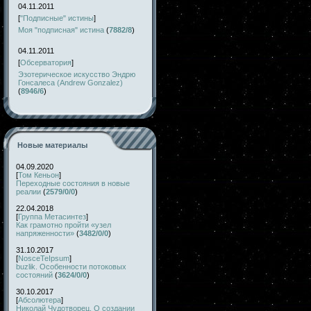
04.11.2011
[
"Подписные" истины
]
Моя "подписная" истина
(
7882/8
)
04.11.2011
[
Обсерватория
]
Эзотерическое искусство Эндрю
Гонсалеса (Andrew Gonzalez)
(
8946/6
)
Новые материалы
04.09.2020
[
Том Кеньон
]
Переходные состояния в новые
реалии
(
2579/0/0
)
22.04.2018
[
Группа Метасинтез
]
Как грамотно пройти «узел
напряженности»
(
3482/0/0
)
31.10.2017
[
NosceTeIpsum
]
buzlik. Особенности потоковых
состояний
(
3624/0/0
)
30.10.2017
[
Абсолютера
]
Николай Чудотворец. О создании