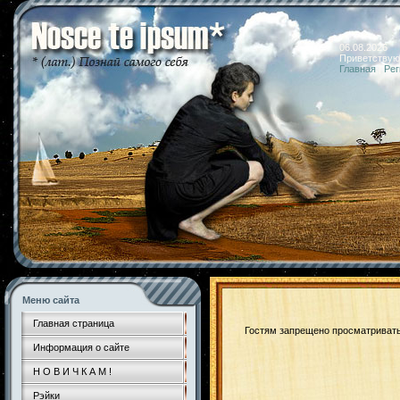
06.08.2026 
Приветствую
Главная
|
Рег
Меню сайта
Главная страница
Гостям запрещено просматривать 
Информация о сайте
Н О В И Ч К А М !
Рэйки