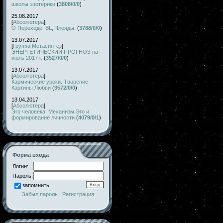
школы эзотерики
(
3808/0/0
)
25.08.2017
[
Абсолютера
]
О Переходе. ВЦ Плеяды.
(
3788/0/0
)
13.07.2017
[
Группа Метасинтез
]
ЭНЕРГЕТИЧЕСКИЙ ПРОГНОЗ на
июль 2017 г.
(
3527/0/0
)
13.07.2017
[
Абсолютера
]
Кармические уроки. Творение
Картины Любви
(
3572/0/0
)
13.04.2017
[
Абсолютера
]
Эго человека. Механизм Эго и
формирование личности
(
4079/0/1
)
Форма входа
Логин:
Пароль:
запомнить
Забыл пароль
|
Регистрация