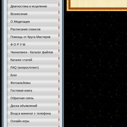
Диагностика и исцеление
Вознесение
О Медитации
Расписание сеансов
Помощь от Круга Мастеров
Ф О Р У М
Ченнелинги - Каталог файлов
Каталог статей
FAQ (вопрос/ответ)
Блог
Фотоальбомы
Гостевая книга
Обратная связь
Доска объявлений
Вход в миничат с телефона
Онлайн игры