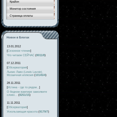
Крайон
Монитор состояния
Страница оплаты
Новое в Блогах
13.01.2012
[
Сезонное чтение
]
Что читаем СЕЙЧАС
(
8011/8
)
07.12.2011
[
Обсерватория
]
Льюис Лаво (Lewis Lavoie).
Мозаичная иллюзия
(
10145/4
)
28.11.2011
[
Истина - где то рядом...
]
О бедном вампире замолвите
слово…
(
8251/15
)
11.11.2011
[
Обсерватория
]
Ускользающая красота
(
9179/7
)