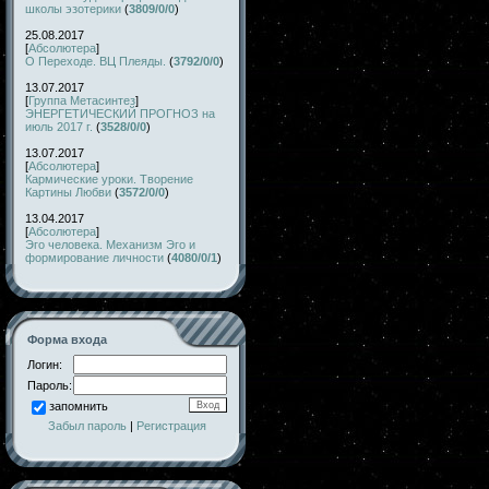
школы эзотерики
(
3809/0/0
)
25.08.2017
[
Абсолютера
]
О Переходе. ВЦ Плеяды.
(
3792/0/0
)
13.07.2017
[
Группа Метасинтез
]
ЭНЕРГЕТИЧЕСКИЙ ПРОГНОЗ на
июль 2017 г.
(
3528/0/0
)
13.07.2017
[
Абсолютера
]
Кармические уроки. Творение
Картины Любви
(
3572/0/0
)
13.04.2017
[
Абсолютера
]
Эго человека. Механизм Эго и
формирование личности
(
4080/0/1
)
Форма входа
Логин:
Пароль:
запомнить
Забыл пароль
|
Регистрация