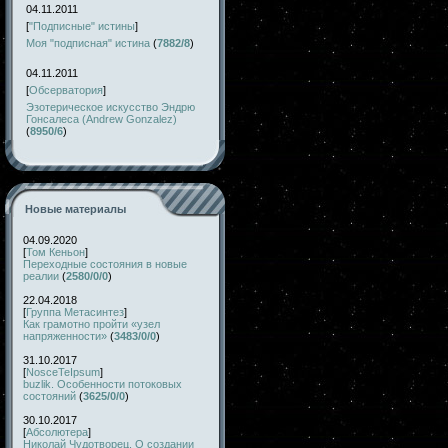
04.11.2011
[
"Подписные" истины
]
Моя "подписная" истина
(
7882/8
)
04.11.2011
[
Обсерватория
]
Эзотерическое искусство Эндрю
Гонсалеса (Andrew Gonzalez)
(
8950/6
)
Новые материалы
04.09.2020
[
Том Кеньон
]
Переходные состояния в новые
реалии
(
2580/0/0
)
22.04.2018
[
Группа Метасинтез
]
Как грамотно пройти «узел
напряженности»
(
3483/0/0
)
31.10.2017
[
NosceTeIpsum
]
buzlik. Особенности потоковых
состояний
(
3625/0/0
)
30.10.2017
[
Абсолютера
]
Николай Чудотворец. О создании