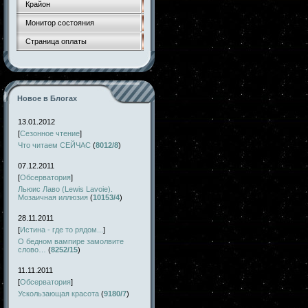
Крайон
Монитор состояния
Страница оплаты
Новое в Блогах
13.01.2012
[
Сезонное чтение
]
Что читаем СЕЙЧАС
(
8012/8
)
07.12.2011
[
Обсерватория
]
Льюис Лаво (Lewis Lavoie).
Мозаичная иллюзия
(
10153/4
)
28.11.2011
[
Истина - где то рядом...
]
О бедном вампире замолвите
слово…
(
8252/15
)
11.11.2011
[
Обсерватория
]
Ускользающая красота
(
9180/7
)