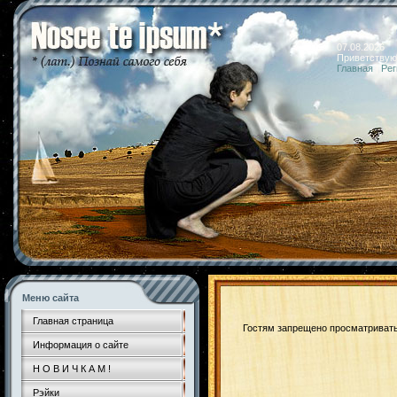
07.08.2026 
Приветствую
Главная
|
Рег
Меню сайта
Главная страница
Гостям запрещено просматривать 
Информация о сайте
Н О В И Ч К А М !
Рэйки