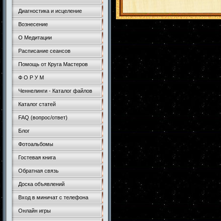
Диагностика и исцеление
Вознесение
О Медитации
Расписание сеансов
Помощь от Круга Мастеров
Ф О Р У М
Ченнелинги - Каталог файлов
Каталог статей
FAQ (вопрос/ответ)
Блог
Фотоальбомы
Гостевая книга
Обратная связь
Доска объявлений
Вход в миничат с телефона
Онлайн игры