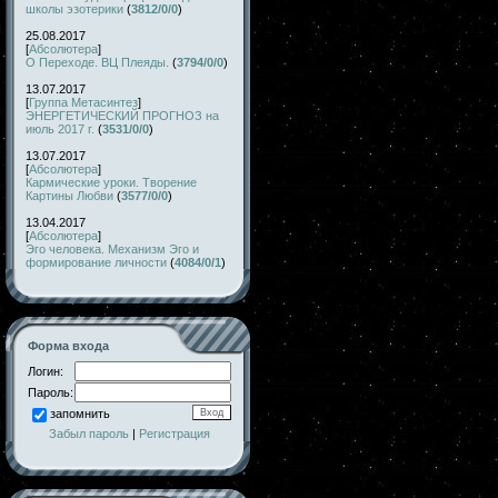
школы эзотерики
(
3812/0/0
)
25.08.2017
[
Абсолютера
]
О Переходе. ВЦ Плеяды.
(
3794/0/0
)
13.07.2017
[
Группа Метасинтез
]
ЭНЕРГЕТИЧЕСКИЙ ПРОГНОЗ на
июль 2017 г.
(
3531/0/0
)
13.07.2017
[
Абсолютера
]
Кармические уроки. Творение
Картины Любви
(
3577/0/0
)
13.04.2017
[
Абсолютера
]
Эго человека. Механизм Эго и
формирование личности
(
4084/0/1
)
Форма входа
Логин:
Пароль:
запомнить
Забыл пароль
|
Регистрация