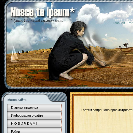
08.08.2026 
Приветствую
Главная
|
Рег
Меню сайта
Главная страница
Гостям запрещено просматривать 
Информация о сайте
Н О В И Ч К А М !
Рэйки