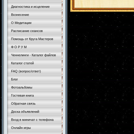
Диагностика и исцеление
Вознесение
О Медитации
Расписание сеансов
Помощь от Круга Мастеров
Ф О Р У М
Ченнелинги - Каталог файлов
Каталог статей
FAQ (вопрос/ответ)
Блог
Фотоальбомы
Гостевая книга
Обратная связь
Доска объявлений
Вход в миничат с телефона
Онлайн игры