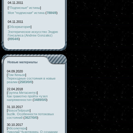
04.11.2011
[
"Подписные" истины
]
Моя "подписная" истина
(
7884/8
)
04.11.2011
[
Обсерватория
]
Эзотерическое искусство Эндрю
Гонсалеса (Andrew Gonzalez)
(
8954/6
)
Новые материалы
04.09.2020
[
Том Кеньон
]
Переходные состояния в новые
реалии
(
2583/0/0
)
22.04.2018
[
Группа Метасинтез
]
Как грамотно пройти «узел
напряженности»
(
3489/0/0
)
31.10.2017
[
NosceTeIpsum
]
buzlik. Особенности потоковых
состояний
(
3627/0/0
)
30.10.2017
[
Абсолютера
]
Николай Чудотворец. О создании