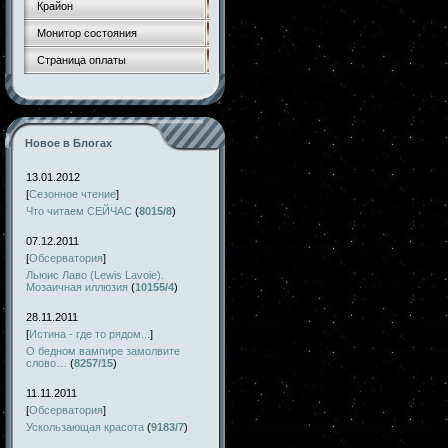
Крайон
Монитор состояния
Страница оплаты
Новое в Блогах
13.01.2012
[
Сезонное чтение
]
Что читаем СЕЙЧАС
(
8015/8
)
07.12.2011
[
Обсерватория
]
Льюис Лаво (Lewis Lavoie).
Мозаичная иллюзия
(
10155/4
)
28.11.2011
[
Истина - где то рядом...
]
О бедном вампире замолвите
слово…
(
8257/15
)
11.11.2011
[
Обсерватория
]
Ускользающая красота
(
9183/7
)