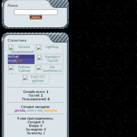
Поиск
Статистика
Онлайн всего:
1
Гостей:
1
Пользователей:
0
Сегодня заходили:
gsreda
,
svet-v-net
,
lubasha
К нам присоединились:
Сегодня: 0
Вчера: 0
За неделю: 0
За месяц: 1