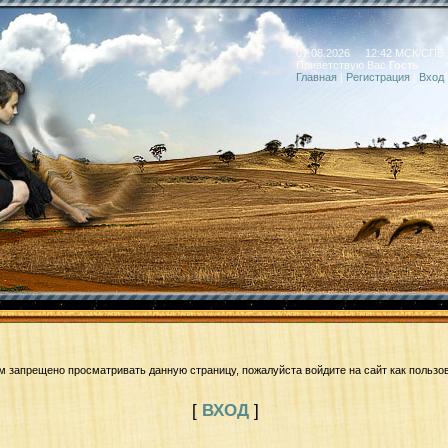
07.08.2026 12:42 МСК/СПБ
Приветствую Вас
Гость
Главная
|
Регистрация
|
Вход
м запрещено просматривать данную страницу, пожалуйста войдите на сайт как пользо
[
ВХОД
]