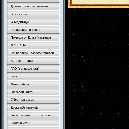
Диагностика и исцеление
Вознесение
О Медитации
Расписание сеансов
Помощь от Круга Мастеров
Ф О Р У М
Ченнелинги - Каталог файлов
Каталог статей
FAQ (вопрос/ответ)
Блог
Фотоальбомы
Гостевая книга
Обратная связь
Доска объявлений
Вход в миничат с телефона
Онлайн игры