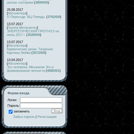
школы эзотерики
(
3809/0/0
)
25.08.2017
[
Абсолютера
]
О Переходе. ВЦ Плеяды.
(
3792/0/0
)
13.07.2017
[
Группа Метасинтез
]
ЭНЕРГЕТИЧЕСКИЙ ПРОГНОЗ на
июль 2017 г.
(
3528/0/0
)
13.07.2017
[
Абсолютера
]
Кармические уроки. Творение
Картины Любви
(
3572/0/0
)
13.04.2017
[
Абсолютера
]
Эго человека. Механизм Эго и
формирование личности
(
4080/0/1
)
Форма входа
Логин:
Пароль:
запомнить
Забыл пароль
|
Регистрация