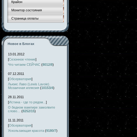
Крайон
Монитор состояния
Страница оплаты
Новое в Блогах
13.01.2012
[
Сезонное чтение
]
Что читаем СЕЙЧАС
(
8012/8
)
07.12.2011
[
Обсерватория
]
Льюис Лаво (Lewis Lavoie).
Мозаичная иллюзия
(
10153/4
)
28.11.2011
[
Истина - где то рядом...
]
О бедном вампире замолвите
слово…
(
8252/15
)
11.11.2011
[
Обсерватория
]
Ускользающая красота
(
9180/7
)