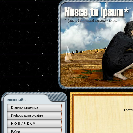
Меню сайта
Главная страница
Гостя
Информация о сайте
Н О В И Ч К А М !
Рэйки