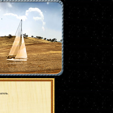
|
*
ватель.