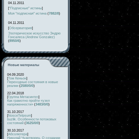
04.11.2011
[
"Подписные" истины
]
Моя "подписная" истина
(
7882/8
)
04.11.2011
[
Обсерватория
]
Эзотерическое искусство Эндрю
Гонсалеса (Andrew Gonzalez)
(
8950/6
)
Новые материалы
04.09.2020
[
Том Кеньон
]
Переходные состояния в новые
реалии
(
2580/0/0
)
22.04.2018
[
Группа Метасинтез
]
Как грамотно пройти «узел
напряженности»
(
3483/0/0
)
31.10.2017
[
NosceTeIpsum
]
buzlik. Особенности потоковых
состояний
(
3625/0/0
)
30.10.2017
[
Абсолютера
]
Николай Чудотворец. О создании