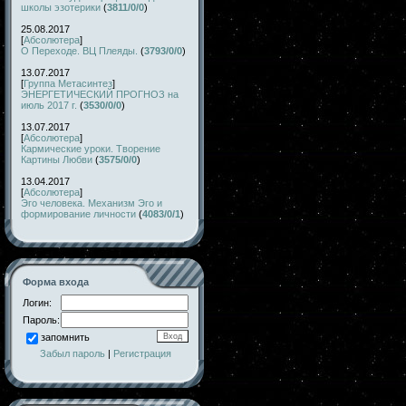
школы эзотерики
(
3811/0/0
)
25.08.2017
[
Абсолютера
]
О Переходе. ВЦ Плеяды.
(
3793/0/0
)
13.07.2017
[
Группа Метасинтез
]
ЭНЕРГЕТИЧЕСКИЙ ПРОГНОЗ на
июль 2017 г.
(
3530/0/0
)
13.07.2017
[
Абсолютера
]
Кармические уроки. Творение
Картины Любви
(
3575/0/0
)
13.04.2017
[
Абсолютера
]
Эго человека. Механизм Эго и
формирование личности
(
4083/0/1
)
Форма входа
Логин:
Пароль:
запомнить
Забыл пароль
|
Регистрация