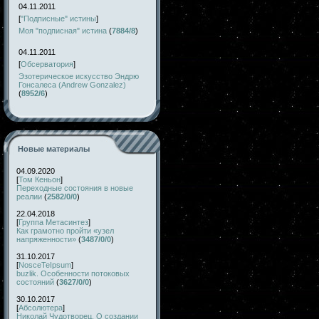
04.11.2011
[
"Подписные" истины
]
Моя "подписная" истина
(
7884/8
)
04.11.2011
[
Обсерватория
]
Эзотерическое искусство Эндрю
Гонсалеса (Andrew Gonzalez)
(
8952/6
)
Новые материалы
04.09.2020
[
Том Кеньон
]
Переходные состояния в новые
реалии
(
2582/0/0
)
22.04.2018
[
Группа Метасинтез
]
Как грамотно пройти «узел
напряженности»
(
3487/0/0
)
31.10.2017
[
NosceTeIpsum
]
buzlik. Особенности потоковых
состояний
(
3627/0/0
)
30.10.2017
[
Абсолютера
]
Николай Чудотворец. О создании