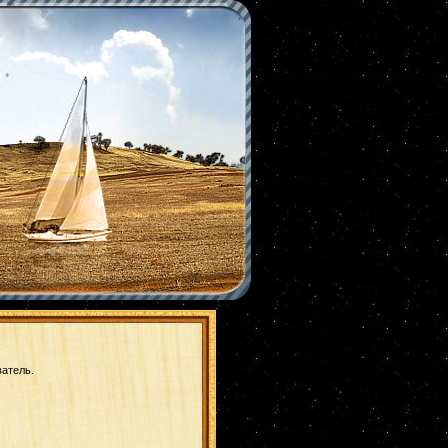
|
*
ватель.