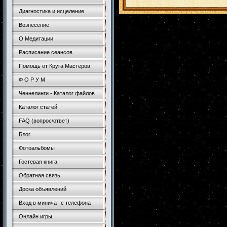
Диагностика и исцеление
Вознесение
О Медитации
Расписание сеансов
Помощь от Круга Мастеров
Ф О Р У М
Ченнелинги - Каталог файлов
Каталог статей
FAQ (вопрос/ответ)
Блог
Фотоальбомы
Гостевая книга
Обратная связь
Доска объявлений
Вход в миничат с телефона
Онлайн игры