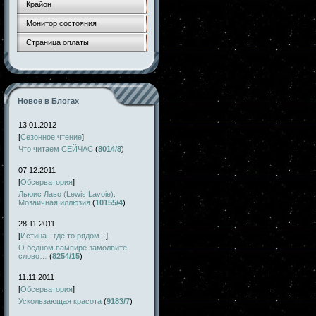
Крайон
Монитор состояния
Страница оплаты
Новое в Блогах
13.01.2012
[
Сезонное чтение
]
Что читаем СЕЙЧАС
(
8014/8
)
07.12.2011
[
Обсерватория
]
Льюис Лаво (Lewis Lavoie).
Мозаичная иллюзия
(
10155/4
)
28.11.2011
[
Истина - где то рядом...
]
О бедном вампире замолвите
слово…
(
8254/15
)
11.11.2011
[
Обсерватория
]
Ускользающая красота
(
9183/7
)