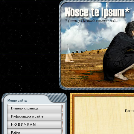
Меню сайта
Главная страница
Гостя
Информация о сайте
Н О В И Ч К А М !
Рэйки