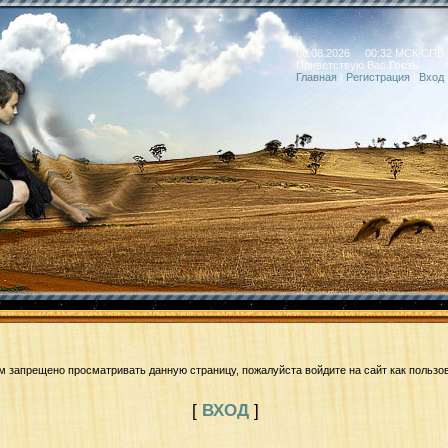
08.08.2026 00:32 МСК/СПБ
Приветствую Вас
Гость
Главная
|
Регистрация
|
Вход
м запрещено просматривать данную страницу, пожалуйста войдите на сайт как пользо
[
ВХОД
]