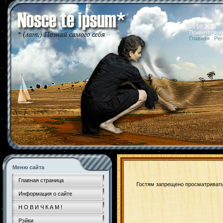
09.08.2026 
Приветствую
Главная
|
Рег
Меню сайта
Главная страница
Гостям запрещено просматривать 
Информация о сайте
Н О В И Ч К А М !
Рэйки