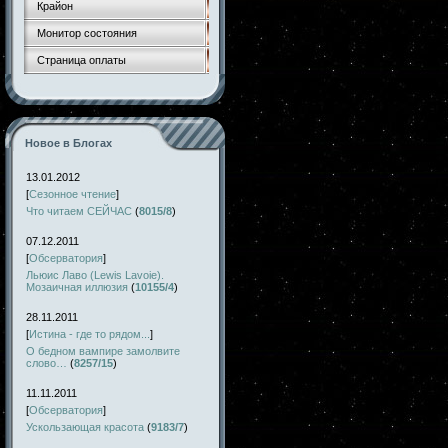
Крайон
Монитор состояния
Страница оплаты
Новое в Блогах
13.01.2012
[
Сезонное чтение
]
Что читаем СЕЙЧАС
(
8015/8
)
07.12.2011
[
Обсерватория
]
Льюис Лаво (Lewis Lavoie).
Мозаичная иллюзия
(
10155/4
)
28.11.2011
[
Истина - где то рядом...
]
О бедном вампире замолвите
слово…
(
8257/15
)
11.11.2011
[
Обсерватория
]
Ускользающая красота
(
9183/7
)