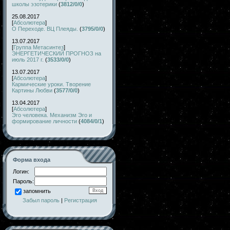
школы эзотерики
(
3812/0/0
)
25.08.2017
[
Абсолютера
]
О Переходе. ВЦ Плеяды.
(
3795/0/0
)
13.07.2017
[
Группа Метасинтез
]
ЭНЕРГЕТИЧЕСКИЙ ПРОГНОЗ на
июль 2017 г.
(
3533/0/0
)
13.07.2017
[
Абсолютера
]
Кармические уроки. Творение
Картины Любви
(
3577/0/0
)
13.04.2017
[
Абсолютера
]
Эго человека. Механизм Эго и
формирование личности
(
4084/0/1
)
Форма входа
Логин:
Пароль:
запомнить
Забыл пароль
|
Регистрация