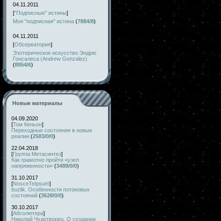
04.11.2011
[
"Подписные" истины
]
Моя "подписная" истина
(
7884/8
)
04.11.2011
[
Обсерватория
]
Эзотерическое искусство Эндрю
Гонсалеса (Andrew Gonzalez)
(
8954/6
)
Новые материалы
04.09.2020
[
Том Кеньон
]
Переходные состояния в новые
реалии
(
2583/0/0
)
22.04.2018
[
Группа Метасинтез
]
Как грамотно пройти «узел
напряженности»
(
3489/0/0
)
31.10.2017
[
NosceTeIpsum
]
buzlik. Особенности потоковых
состояний
(
3628/0/0
)
30.10.2017
[
Абсолютера
]
Николай Чудотворец. О создании