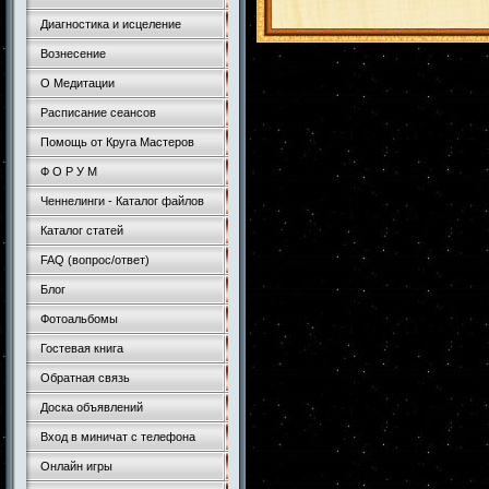
Диагностика и исцеление
Вознесение
О Медитации
Расписание сеансов
Помощь от Круга Мастеров
Ф О Р У М
Ченнелинги - Каталог файлов
Каталог статей
FAQ (вопрос/ответ)
Блог
Фотоальбомы
Гостевая книга
Обратная связь
Доска объявлений
Вход в миничат с телефона
Онлайн игры