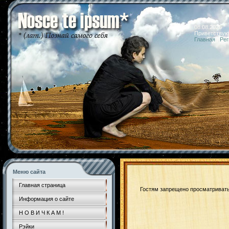
08.08.2026 
Приветствую
Главная
|
Рег
Меню сайта
Главная страница
Гостям запрещено просматривать 
Информация о сайте
Н О В И Ч К А М !
Рэйки