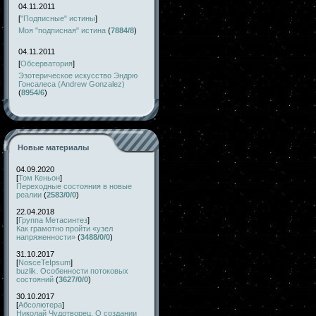
04.11.2011
[
"Подписные" истины
]
Моя "подписная" истина
(
7884/8
)
04.11.2011
[
Обсерватория
]
Эзотерическое искусство Эндрю
Гонсалеса (Andrew Gonzalez)
(
8954/6
)
Новые материалы
04.09.2020
[
Том Кеньон
]
Переходные состояния в новые
реалии
(
2583/0/0
)
22.04.2018
[
Группа Метасинтез
]
Как грамотно пройти «узел
напряженности»
(
3488/0/0
)
31.10.2017
[
NosceTeIpsum
]
buzlik. Особенности потоковых
состояний
(
3627/0/0
)
30.10.2017
[
Абсолютера
]
Николай Чудотворец. О создании