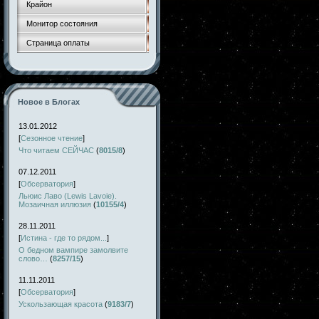
Крайон
Монитор состояния
Страница оплаты
Новое в Блогах
13.01.2012
[
Сезонное чтение
]
Что читаем СЕЙЧАС
(
8015/8
)
07.12.2011
[
Обсерватория
]
Льюис Лаво (Lewis Lavoie).
Мозаичная иллюзия
(
10155/4
)
28.11.2011
[
Истина - где то рядом...
]
О бедном вампире замолвите
слово…
(
8257/15
)
11.11.2011
[
Обсерватория
]
Ускользающая красота
(
9183/7
)