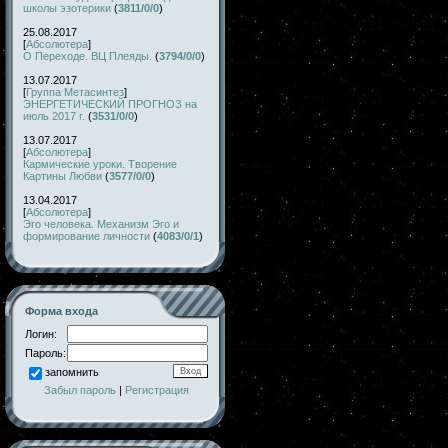
школы эзотерики
(
3811/0/0
)
25.08.2017
[
Абсолютера
]
О Переходе. ВЦ Плеяды.
(
3794/0/0
)
13.07.2017
[
Группа Метасинтез
]
ЭНЕРГЕТИЧЕСКИЙ ПРОГНОЗ на
июль 2017 г.
(
3531/0/0
)
13.07.2017
[
Абсолютера
]
Кармические уроки. Творение
Картины Любви
(
3577/0/0
)
13.04.2017
[
Абсолютера
]
Эго человека. Механизм Эго и
формирование личности
(
4083/0/1
)
Форма входа
Логин:
Пароль:
запомнить
Забыл пароль
|
Регистрация