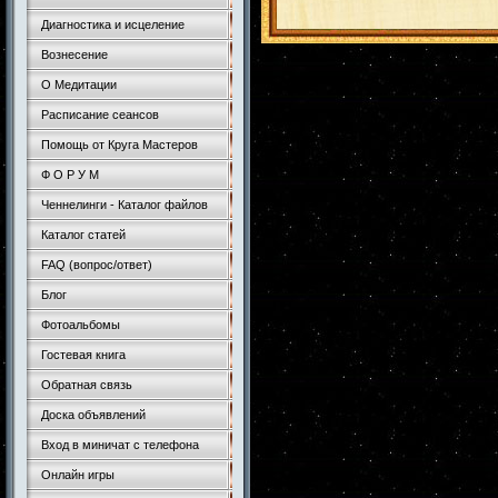
Диагностика и исцеление
Вознесение
О Медитации
Расписание сеансов
Помощь от Круга Мастеров
Ф О Р У М
Ченнелинги - Каталог файлов
Каталог статей
FAQ (вопрос/ответ)
Блог
Фотоальбомы
Гостевая книга
Обратная связь
Доска объявлений
Вход в миничат с телефона
Онлайн игры