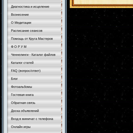
Диагностика и исцеление
Вознесение
О Медитации
Расписание сеансов
Помощь от Круга Мастеров
Ф О Р У М
Ченнелинги - Каталог файлов
Каталог статей
FAQ (вопрос/ответ)
Блог
Фотоальбомы
Гостевая книга
Обратная связь
Доска объявлений
Вход в миничат с телефона
Онлайн игры