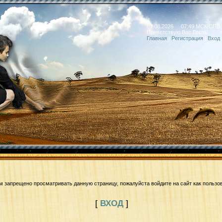
07.08.2026 07:49 МСК/СПБ
Приветствую Вас
Гость
Главная
|
Регистрация
|
Вход
м запрещено просматривать данную страницу, пожалуйста войдите на сайт как пользо
[
ВХОД
]