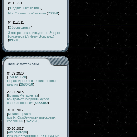
04.11.2011
[
"Подписные" истины
]
Моя "подписная" истина
(
7882/8
)
04.11.2011
[
Обсерватория
]
Эзотерическое искусство Эндрю
Гонсалеса (Andrew Gonzalez)
(
8950/6
)
Новые материалы
04.09.2020
[
Том Кеньон
]
Переходные состояния в новые
реалии
(
2580/0/0
)
22.04.2018
[
Группа Метасинтез
]
Как грамотно пройти «узел
напряженности»
(
3483/0/0
)
31.10.2017
[
NosceTeIpsum
]
buzlik. Особенности потоковых
состояний
(
3625/0/0
)
30.10.2017
[
Абсолютера
]
Николай Чудотворец. О создании