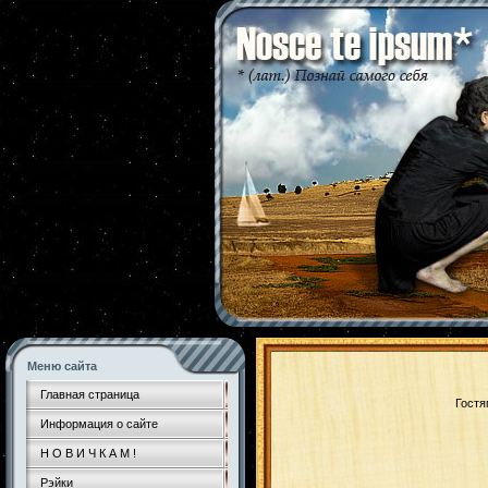
Меню сайта
Главная страница
Гостя
Информация о сайте
Н О В И Ч К А М !
Рэйки