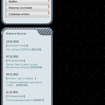
Крайон
Монитор состояния
Страница оплаты
Новое в Блогах
13.01.2012
[
Сезонное чтение
]
Что читаем СЕЙЧАС
(
8012/8
)
07.12.2011
[
Обсерватория
]
Льюис Лаво (Lewis Lavoie).
Мозаичная иллюзия
(
10153/4
)
28.11.2011
[
Истина - где то рядом...
]
О бедном вампире замолвите
слово…
(
8252/15
)
11.11.2011
[
Обсерватория
]
Ускользающая красота
(
9180/7
)