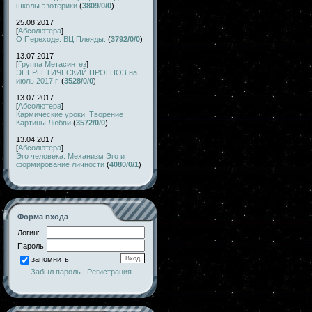
школы эзотерики
(
3809/0/0
)
25.08.2017
[
Абсолютера
]
О Переходе. ВЦ Плеяды.
(
3792/0/0
)
13.07.2017
[
Группа Метасинтез
]
ЭНЕРГЕТИЧЕСКИЙ ПРОГНОЗ на
июль 2017 г.
(
3528/0/0
)
13.07.2017
[
Абсолютера
]
Кармические уроки. Творение
Картины Любви
(
3572/0/0
)
13.04.2017
[
Абсолютера
]
Эго человека. Механизм Эго и
формирование личности
(
4080/0/1
)
Форма входа
Логин:
Пароль:
запомнить
Забыл пароль
|
Регистрация