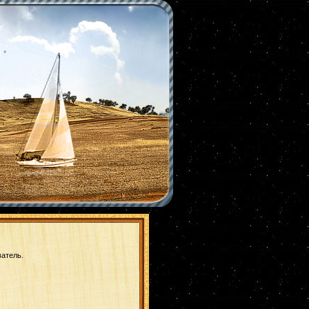
|
*
ватель.